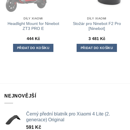
DÍLY XIAOMI
DÍLY XIAOMI
Headlight Mount for Ninebot
Stožár pro Ninebot F2 Pro
ZT3 PRO E
[Ninebot]
444
Kč
3 481
Kč
PŘIDAT DO KOŠÍKU
PŘIDAT DO KOŠÍKU
NEJNOVĚJŠÍ
Černý přední blatník pro Xiaomi 4 Lite (2.
generace) Original
591
Kč