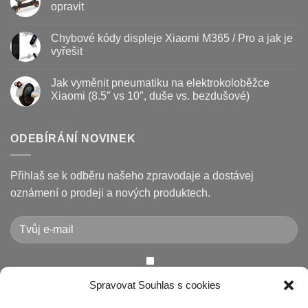
–
textu
opravit
kdy
s
vyměnit
názvem
Žádné
a
Jak
komentáře
Chybové kódy displeje Xiaomi M365 / Pro a jak je
jak
vyměnit
u
prodloužit
brzdové
textu
vyřešit
životnost
destičky
s
a
názvem
Žádné
kotouč
Nejčastější
komentáře
Jak vyměnit pneumatiku na elektrokoloběžce
na
poruchy
u
koloběžce
koloběžek
textu
Xiaomi (8.5″ vs 10″, duše vs. bezdušové)
Kugoo
s
a
názvem
Žádné
jak
Chybové
komentáře
je
kódy
u
opravit
displeje
textu
ODEBÍRÁNÍ NOVINEK
Xiaomi
s
M365
názvem
/
Jak
Pro
vyměnit
Přihlaš se k odběru našeho zpravodaje a dostávej
a
pneumatiku
jak
na
oznámení o prodeji a nových produktech.
je
elektrokoloběžce
vyřešit
Xiaomi
(8.5″
vs
10″,
duše
vs.
bezdušové)
Chcete-li odeslat tento formulář, musíte přijmout naše
Spravovat Souhlas s cookies
Prohlášení o ochraně osobních údajů