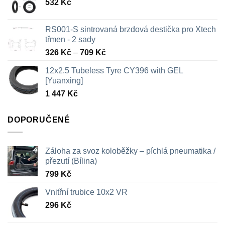
532
Kč
RS001-S sintrovaná brzdová destička pro Xtech
třmen - 2 sady
Rozpětí
326
Kč
–
709
Kč
cen:
12x2.5 Tubeless Tyre CY396 with GEL
326 Kč
[Yuanxing]
až
1 447
Kč
709 Kč
DOPORUČENÉ
Záloha za svoz koloběžky – píchlá pneumatika /
přezutí (Bílina)
799
Kč
Vnitřní trubice 10x2 VR
296
Kč