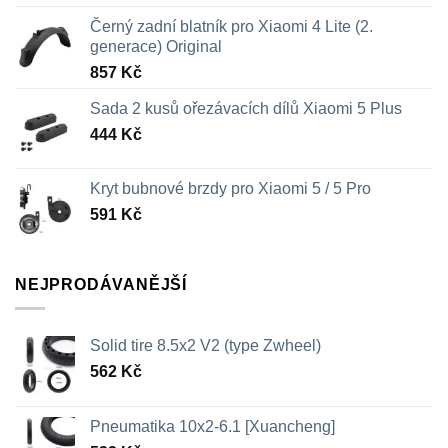
Černý zadní blatník pro Xiaomi 4 Lite (2.
generace) Original
857
Kč
Sada 2 kusů ořezávacích dílů Xiaomi 5 Plus
444
Kč
Kryt bubnové brzdy pro Xiaomi 5 / 5 Pro
591
Kč
NEJPRODÁVANĚJŠÍ
Solid tire 8.5x2 V2 (type Zwheel)
562
Kč
Pneumatika 10x2-6.1 [Xuancheng]