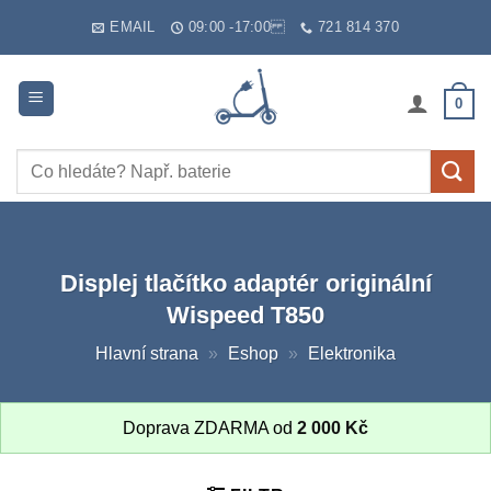
Skip
EMAIL
09:00 -17:00
721 814 370
to
content
0
Hledat:
Displej tlačítko adaptér originální
Wispeed T850
Hlavní strana
»
Eshop
»
Elektronika
Doprava ZDARMA od
2 000
Kč