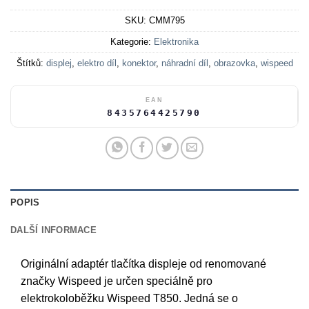
SKU:
CMM795
Kategorie:
Elektronika
Štítků:
displej
,
elektro díl
,
konektor
,
náhradní díl
,
obrazovka
,
wispeed
EAN
8435764425790
POPIS
DALŠÍ INFORMACE
Originální adaptér tlačítka displeje od renomované
značky Wispeed je určen speciálně pro
elektrokoloběžku Wispeed T850. Jedná se o