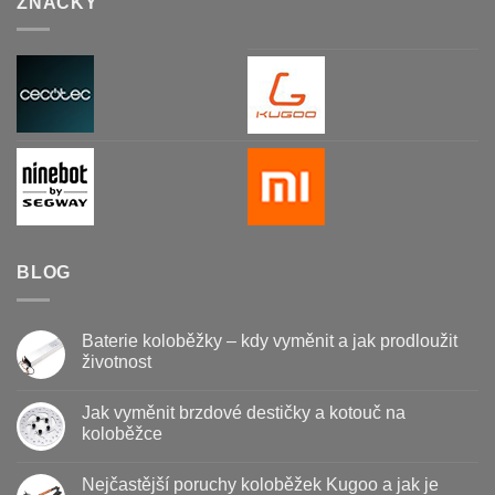
ZNAČKY
BLOG
Baterie koloběžky – kdy vyměnit a jak prodloužit
životnost
Žádné
komentáře
Jak vyměnit brzdové destičky a kotouč na
u
textu
koloběžce
s
názvem
Žádné
Baterie
komentáře
Nejčastější poruchy koloběžek Kugoo a jak je
koloběžky
u