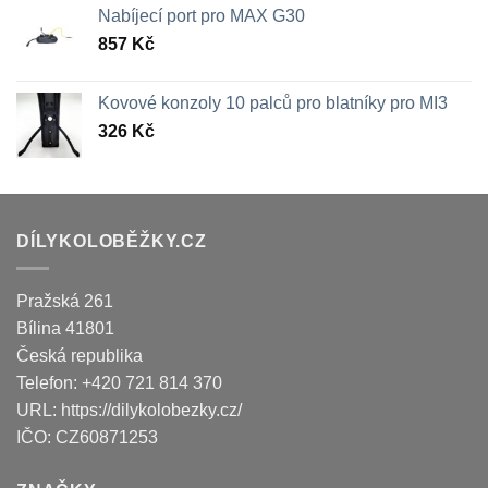
Nabíjecí port pro MAX G30
857
Kč
Kovové konzoly 10 palců pro blatníky pro MI3
326
Kč
DÍLYKOLOBĚŽKY.CZ
Pražská 261
Bílina
41801
Česká republika
Telefon:
+420 721 814 370
URL:
https://dilykolobezky.cz/
IČO:
CZ60871253