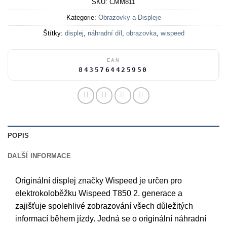
SKU:
CMM811
Kategorie:
Obrazovky a Displeje
Štítky:
displej
,
náhradní díl
,
obrazovka
,
wispeed
EAN
8435764425950
POPIS
DALŠÍ INFORMACE
Originální displej značky Wispeed je určen pro
elektrokoloběžku Wispeed T850 2. generace a
zajišťuje spolehlivé zobrazování všech důležitých
informací během jízdy. Jedná se o originální náhradní