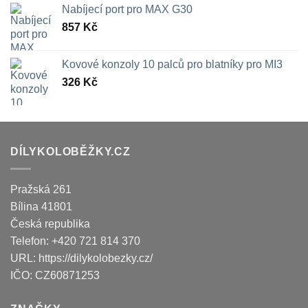
Nabíjecí port pro MAX G30
857
Kč
Kovové konzoly 10 palců pro blatníky pro MI3
326
Kč
DÍLYKOLOBĚŽKY.CZ
Pražská 261
Bílina
41801
Česká republika
Telefon:
+420 721 814 370
URL:
https://dilykolobezky.cz/
IČO:
CZ60871253