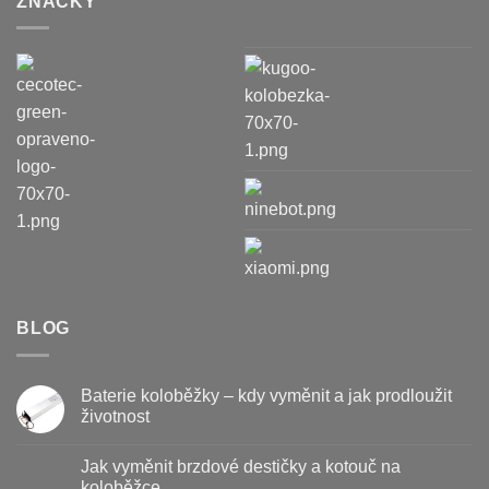
ZNAČKY
BLOG
Baterie koloběžky – kdy vyměnit a jak prodloužit
životnost
Žádné
komentáře
Jak vyměnit brzdové destičky a kotouč na
u
textu
koloběžce