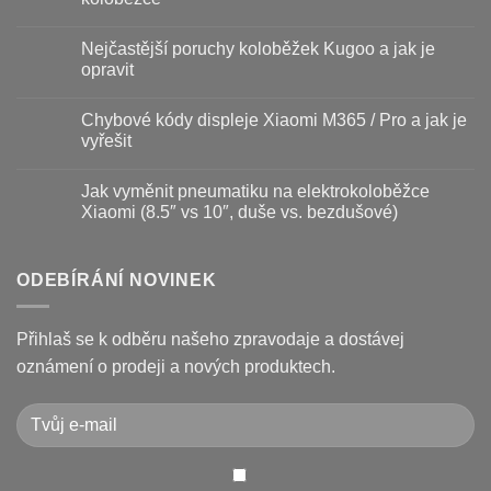
s
názvem
Žádné
Baterie
komentáře
Nejčastější poruchy koloběžek Kugoo a jak je
koloběžky
u
–
textu
opravit
kdy
s
vyměnit
názvem
Žádné
a
Jak
komentáře
Chybové kódy displeje Xiaomi M365 / Pro a jak je
jak
vyměnit
u
prodloužit
brzdové
textu
vyřešit
životnost
destičky
s
a
názvem
Žádné
kotouč
Nejčastější
komentáře
Jak vyměnit pneumatiku na elektrokoloběžce
na
poruchy
u
koloběžce
koloběžek
textu
Xiaomi (8.5″ vs 10″, duše vs. bezdušové)
Kugoo
s
a
názvem
Žádné
jak
Chybové
komentáře
je
kódy
u
opravit
displeje
textu
ODEBÍRÁNÍ NOVINEK
Xiaomi
s
M365
názvem
/
Jak
Pro
vyměnit
Přihlaš se k odběru našeho zpravodaje a dostávej
a
pneumatiku
jak
na
oznámení o prodeji a nových produktech.
je
elektrokoloběžce
vyřešit
Xiaomi
(8.5″
vs
10″,
duše
vs.
bezdušové)