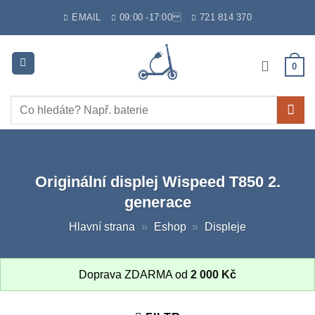
Skip
EMAIL
09:00 -17:00
721 814 370
to
content
0
Hledat:
Originální displej Wispeed T850 2.
generace
Hlavní strana
»
Eshop
»
Displeje
Doprava ZDARMA od
2 000
Kč