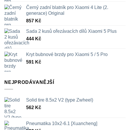
Černý zadní blatník pro Xiaomi 4 Lite (2.
generace) Original
857
Kč
Sada 2 kusů ořezávacích dílů Xiaomi 5 Plus
444
Kč
Kryt bubnové brzdy pro Xiaomi 5 / 5 Pro
591
Kč
NEJPRODÁVANĚJŠÍ
Solid tire 8.5x2 V2 (type Zwheel)
562
Kč
Pneumatika 10x2-6.1 [Xuancheng]