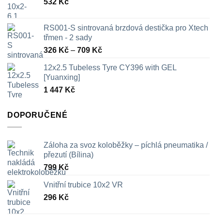
532
Kč
RS001-S sintrovaná brzdová destička pro Xtech
třmen - 2 sady
Rozpětí
326
Kč
–
709
Kč
cen:
12x2.5 Tubeless Tyre CY396 with GEL
326 Kč
[Yuanxing]
až
1 447
Kč
709 Kč
DOPORUČENÉ
Záloha za svoz koloběžky – píchlá pneumatika /
přezutí (Bílina)
799
Kč
Vnitřní trubice 10x2 VR
296
Kč