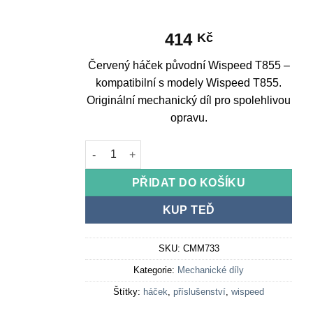
414
Kč
Červený háček původní Wispeed T855 –
kompatibilní s modely Wispeed T855.
Originální mechanický díl pro spolehlivou
opravu.
Červený háček původní Wispeed T855 množstv
PŘIDAT DO KOŠÍKU
KUP TEĎ
SKU:
CMM733
Kategorie:
Mechanické díly
Štítky:
háček
,
příslušenství
,
wispeed