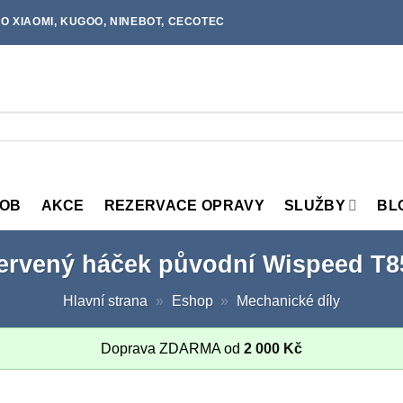
O XIAOMI, KUGOO, NINEBOT, CECOTEC
MOB
AKCE
REZERVACE OPRAVY
SLUŽBY
BL
ervený háček původní Wispeed T8
Hlavní strana
»
Eshop
»
Mechanické díly
Doprava ZDARMA od
2 000
Kč