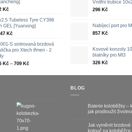
uancheng]
Vnitřní trubice 10
2
Kč
296
Kč
x2.5 Tubeless Tyre CY396
Nabíjecí port pro
th GEL [Yuanxing]
857
Kč
447
Kč
001-S sintrovaná brzdová
Kovové konzoly 10
tička pro Xtech třmen - 2
blatníky pro MI3
dy
326
Kč
Rozpětí
6
Kč
–
709
Kč
cen:
326 Kč
až
709 Kč
BLOG
Baterie koloběžky – 
jak prodloužit životno
Žádné
komentáře
Jak vyměnit brzdové 
u
textu
kotouč na koloběžce