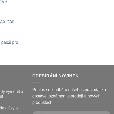
x2 VR
 MAX G30
 palců pro
ODEBÍRÁNÍ NOVINEK
Přihlaš se k odběru našeho zpravodaje a
kdy vyměnit a
dostávej oznámení o prodeji a nových
st
produktech.
destičky a