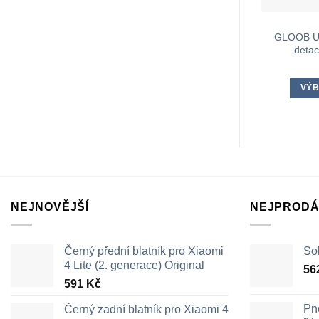
GLOOB Ur
detac
VÝB
NEJNOVĚJŠÍ
NEJPRODÁ
Černý přední blatník pro Xiaomi
Sol
4 Lite (2. generace) Original
56
591
Kč
Pn
Černý zadní blatník pro Xiaomi 4