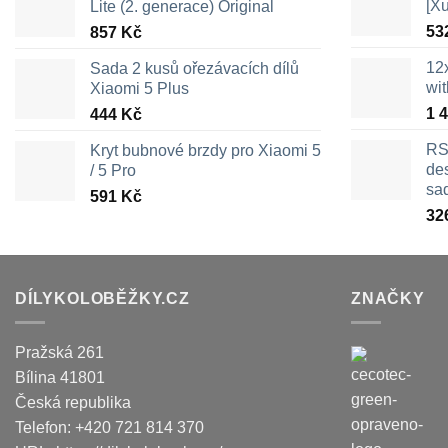
[X
Lite (2. generace) Original
53
857
Kč
12
Sada 2 kusů ořezávacích dílů
wi
Xiaomi 5 Plus
1 
444
Kč
RS
Kryt bubnové brzdy pro Xiaomi 5
des
/ 5 Pro
sa
591
Kč
32
DÍLYKOLOBĚŽKY.CZ
ZNAČKY
Pražská 261
Bílina
41801
Česká republika
Telefon:
+420 721 814 370