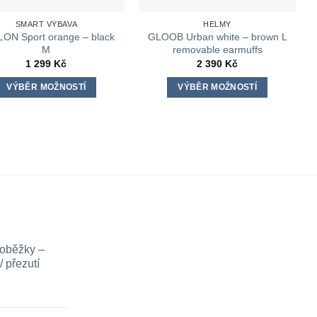
SMART VÝBAVA
HELMY
ON Sport orange – black
GLOOB Urban white – brown L
M
removable earmuffs
1 299
Kč
2 390
Kč
VÝBĚR MOŽNOSTÍ
VÝBĚR MOŽNOSTÍ
Tento
Tento
produkt
produkt
má
má
více
více
variant.
variant.
Možnosti
Možnosti
lze
lze
vybrat
vybrat
na
na
loběžky –
stránce
stránce
 přezutí
produktu
produktu