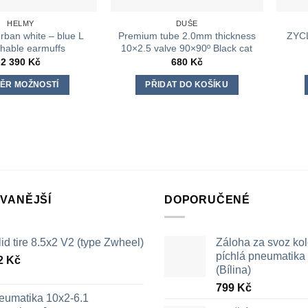
HELMY
DUŠE
ban white – blue L
Premium tube 2.0mm thickness
ZYCL
hable earmuffs
10×2.5 valve 90×90º Black cat
2 390
Kč
680
Kč
ĚR MOŽNOSTÍ
PŘIDAT DO KOŠÍKU
Tento
produkt
má
více
variant.
Možnosti
lze
VANĚJŠÍ
DOPORUČENÉ
vybrat
na
id tire 8.5x2 V2 (type Zwheel)
Záloha za svoz ko
stránce
píchlá pneumatika /
produktu
2
Kč
(Bílina)
799
Kč
eumatika 10x2-6.1