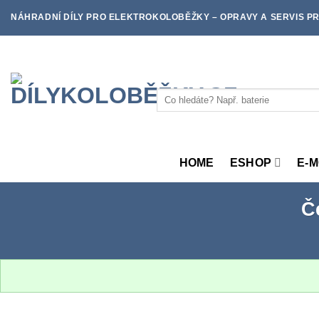
Skip
NÁHRADNÍ DÍLY PRO ELEKTROKOLOBĚŽKY – OPRAVY A SERVIS PR
to
content
Hledat:
HOME
ESHOP
E-
Č