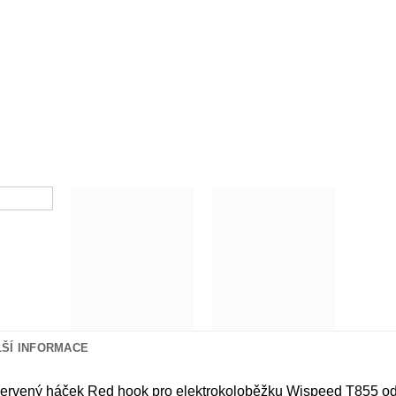
LŠÍ INFORMACE
 červený háček Red hook pro elektrokoloběžku Wispeed T855 o