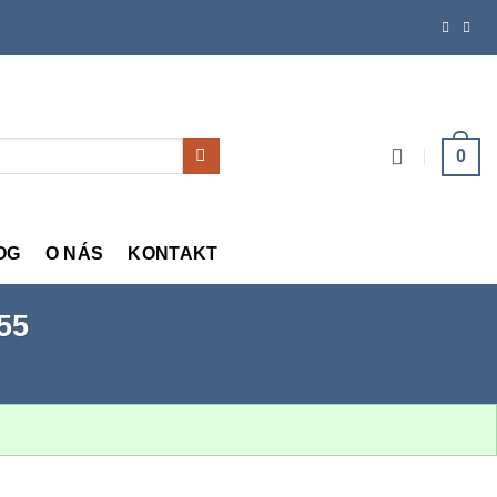
0
OG
O NÁS
KONTAKT
55