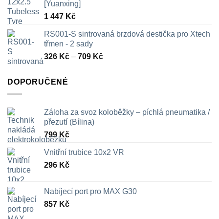
[Yuanxing]
1 447
Kč
RS001-S sintrovaná brzdová destička pro Xtech
třmen - 2 sady
Rozpětí
326
Kč
–
709
Kč
cen:
326 Kč
DOPORUČENÉ
až
709 Kč
Záloha za svoz koloběžky – píchlá pneumatika /
přezutí (Bílina)
799
Kč
Vnitřní trubice 10x2 VR
296
Kč
Nabíjecí port pro MAX G30
857
Kč