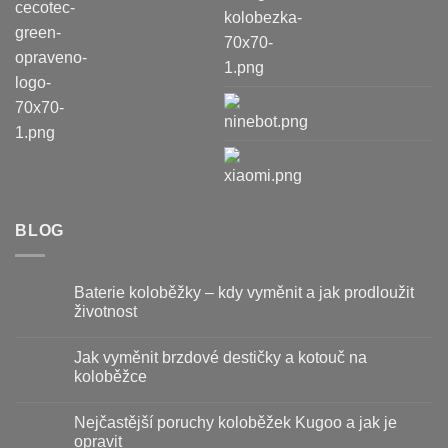
BLOG
Baterie koloběžky – kdy vyměnit a jak prodloužit
životnost
Žádné
komentáře
Jak vyměnit brzdové destičky a kotouč na
u
textu
koloběžce
s
názvem
Žádné
Baterie
komentáře
Nejčastější poruchy koloběžek Kugoo a jak je
koloběžky
u
–
textu
opravit
kdy
s