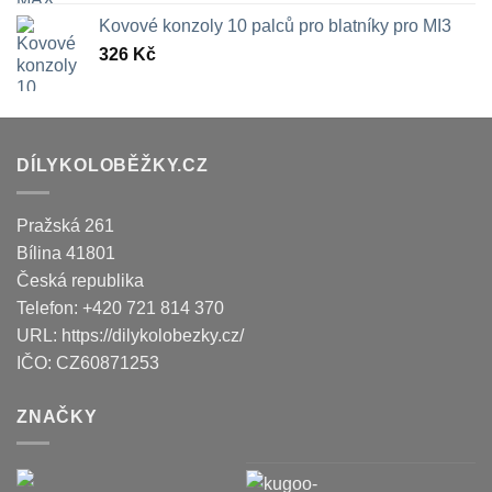
Kovové konzoly 10 palců pro blatníky pro MI3
326
Kč
DÍLYKOLOBĚŽKY.CZ
Pražská 261
Bílina
41801
Česká republika
Telefon:
+420 721 814 370
URL:
https://dilykolobezky.cz/
IČO:
CZ60871253
ZNAČKY