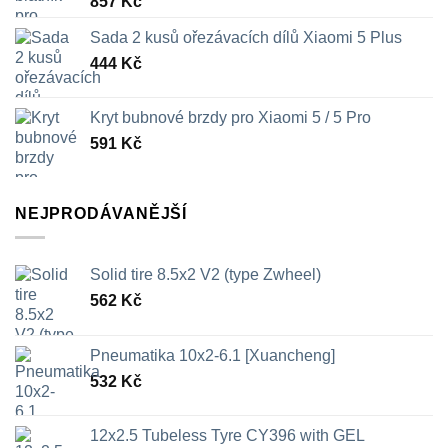
857
Kč
Sada 2 kusů ořezávacích dílů Xiaomi 5 Plus
444
Kč
Kryt bubnové brzdy pro Xiaomi 5 / 5 Pro
591
Kč
NEJPRODÁVANĚJŠÍ
Solid tire 8.5x2 V2 (type Zwheel)
562
Kč
Pneumatika 10x2-6.1 [Xuancheng]
532
Kč
12x2.5 Tubeless Tyre CY396 with GEL