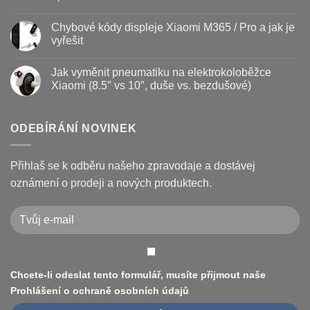
vyměnit
názvem
Žádné
a
Jak
komentáře
Chybové kódy displeje Xiaomi M365 / Pro a jak je
jak
vyměnit
u
prodloužit
brzdové
textu
vyřešit
životnost
destičky
s
a
názvem
Žádné
kotouč
Nejčastější
komentáře
Jak vyměnit pneumatiku na elektrokoloběžce
na
poruchy
u
koloběžce
koloběžek
textu
Xiaomi (8.5″ vs 10″, duše vs. bezdušové)
Kugoo
s
a
názvem
Žádné
jak
Chybové
komentáře
je
kódy
u
opravit
displeje
textu
ODEBÍRÁNÍ NOVINEK
Xiaomi
s
M365
názvem
/
Jak
Pro
vyměnit
Přihlaš se k odběru našeho zpravodaje a dostávej
a
pneumatiku
jak
na
oznámení o prodeji a nových produktech.
je
elektrokoloběžce
vyřešit
Xiaomi
(8.5″
vs
10″,
duše
vs.
bezdušové)
Chcete-li odeslat tento formulář, musíte přijmout naše
Prohlášení o ochraně osobních údajů