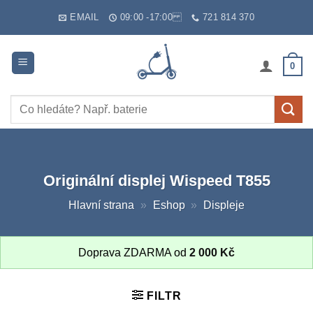
Skip
EMAIL
09:00 -17:00
721 814 370
to
content
0
Hledat:
Originální displej Wispeed T855
Hlavní strana
»
Eshop
»
Displeje
Doprava ZDARMA od
2 000
Kč
FILTR