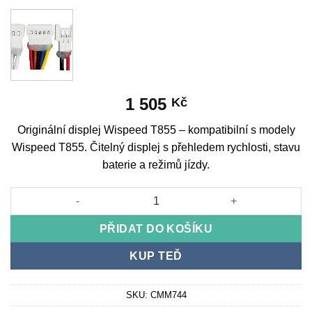
1 505
Kč
Originální displej Wispeed T855 – kompatibilní s modely
Wispeed T855. Čitelný displej s přehledem rychlosti, stavu
baterie a režimů jízdy.
Originální displej Wispeed T855 množství
PŘIDAT DO KOŠÍKU
KUP TEĎ
SKU:
CMM744