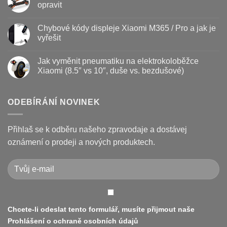
–
textu
opravit
kdy
s
vyměnit
názvem
Žádné
a
Jak
komentáře
Chybové kódy displeje Xiaomi M365 / Pro a jak je
jak
vyměnit
u
prodloužit
brzdové
textu
vyřešit
životnost
destičky
s
a
názvem
Žádné
kotouč
Nejčastější
komentáře
Jak vyměnit pneumatiku na elektrokoloběžce
na
poruchy
u
koloběžce
koloběžek
textu
Xiaomi (8.5″ vs 10″, duše vs. bezdušové)
Kugoo
s
a
názvem
Žádné
jak
Chybové
komentáře
je
kódy
u
opravit
displeje
textu
ODEBÍRÁNÍ NOVINEK
Xiaomi
s
M365
názvem
/
Jak
Pro
vyměnit
Přihlaš se k odběru našeho zpravodaje a dostávej
a
pneumatiku
jak
na
oznámení o prodeji a nových produktech.
je
elektrokoloběžce
vyřešit
Xiaomi
(8.5″
vs
10″,
duše
vs.
bezdušové)
Chcete-li odeslat tento formulář, musíte přijmout naše
Prohlášení o ochraně osobních údajů