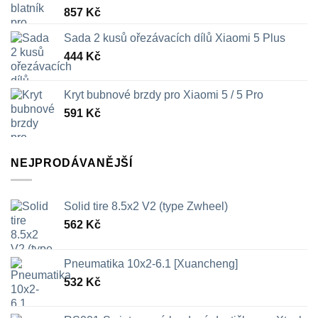
857
Kč
Sada 2 kusů ořezávacích dílů Xiaomi 5 Plus
444
Kč
Kryt bubnové brzdy pro Xiaomi 5 / 5 Pro
591
Kč
NEJPRODÁVANĚJŠÍ
Solid tire 8.5x2 V2 (type Zwheel)
562
Kč
Pneumatika 10x2-6.1 [Xuancheng]
532
Kč