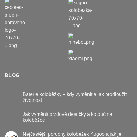
BLOG
Baterie koloběžky – kdy vyměnit a jak prodloužit
životnost
Žádné
komentáře
Jak vyměnit brzdové destičky a kotouč na
u
textu
koloběžce
s
názvem
Žádné
Baterie
komentáře
Nejčastější poruchy koloběžek Kugoo a jak je
koloběžky
u