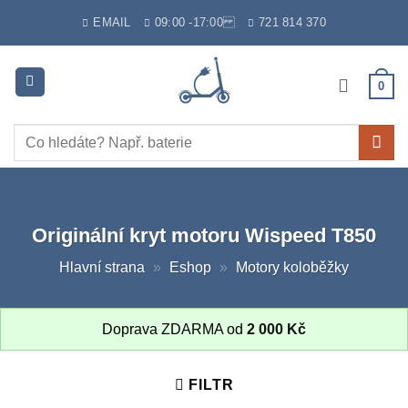
Skip
EMAIL
09:00 -17:00
721 814 370
to
content
0
Hledat:
Originální kryt motoru Wispeed T850
Hlavní strana
»
Eshop
»
Motory koloběžky
Doprava ZDARMA od
2 000
Kč
FILTR