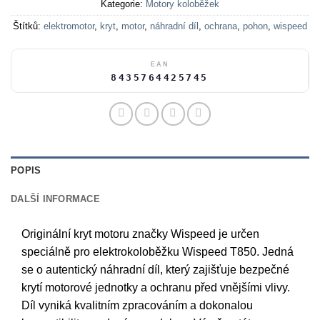
Kategorie:
Motory koloběžek
Štítků:
elektromotor
,
kryt
,
motor
,
náhradní díl
,
ochrana
,
pohon
,
wispeed
EAN
8435764425745
POPIS
DALŠÍ INFORMACE
Originální kryt motoru značky Wispeed je určen
speciálně pro elektrokoloběžku Wispeed T850. Jedná
se o autentický náhradní díl, který zajišťuje bezpečné
krytí motorové jednotky a ochranu před vnějšími vlivy.
Díl vyniká kvalitním zpracováním a dokonalou