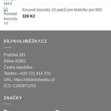
Kovové konzoly 10 palců pro blatníky pro MI3
326
Kč
DÍLYKOLOBĚŽKY.CZ
Pražská 261
Bílina
41801
Česká republika
Telefon:
+420 721 814 370
URL:
https://dilykolobezky.cz/
IČO:
CZ60871253
ZNAČKY