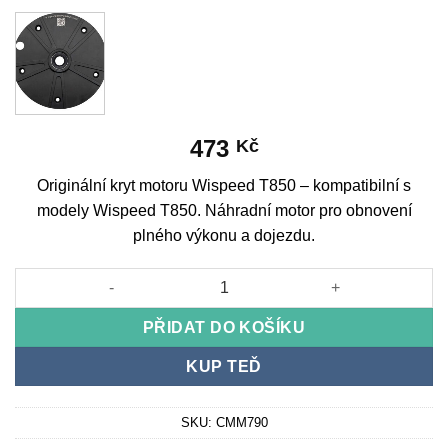
473
Kč
Originální kryt motoru Wispeed T850 – kompatibilní s
modely Wispeed T850. Náhradní motor pro obnovení
plného výkonu a dojezdu.
Originální kryt motoru Wispeed T850 množství
PŘIDAT DO KOŠÍKU
KUP TEĎ
SKU:
CMM790