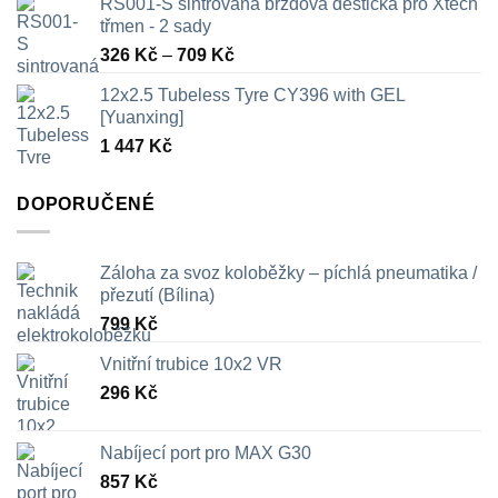
RS001-S sintrovaná brzdová destička pro Xtech
třmen - 2 sady
Rozpětí
326
Kč
–
709
Kč
cen:
12x2.5 Tubeless Tyre CY396 with GEL
326 Kč
[Yuanxing]
až
1 447
Kč
709 Kč
DOPORUČENÉ
Záloha za svoz koloběžky – píchlá pneumatika /
přezutí (Bílina)
799
Kč
Vnitřní trubice 10x2 VR
296
Kč
Nabíjecí port pro MAX G30
857
Kč