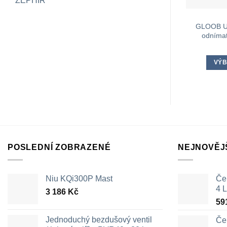
ZEPHIR
GLOOB Ur
odnímat
VÝB
POSLEDNÍ ZOBRAZENÉ
NEJNOVĚJ
Niu KQi300P Mast
Čer
4 L
3 186
Kč
59
Jednoduchý bezdušový ventil
Čer