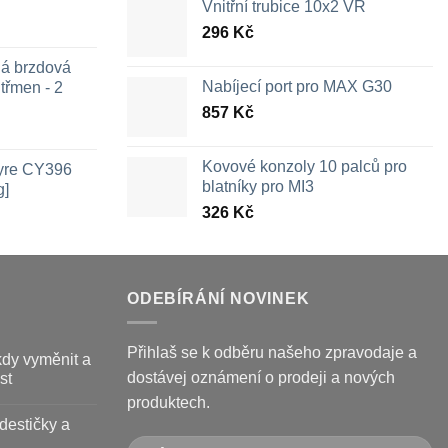
Vnitřní trubice 10x2 VR
296
Kč
ná brzdová
Nabíjecí port pro MAX G30
třmen - 2
857
Kč
ozpětí
en:
Kovové konzoly 10 palců pro
Tyre CY396
26 Kč
blatníky pro MI3
g]
ž
326
Kč
09 Kč
ODEBÍRÁNÍ NOVINEK
Přihlaš se k odběru našeho zpravodaje a
kdy vyměnit a
dostávej oznámení o prodeji a nových
st
produktech.
destičky a