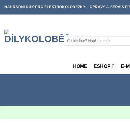
Skip
NÁHRADNÍ DÍLY PRO ELEKTROKOLOBĚŽKY – OPRAVY A SERVIS PR
to
content
Hledat:
HOME
ESHOP
E-