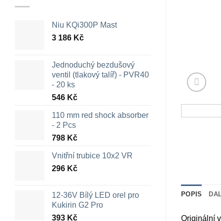
Niu KQi300P Mast
3 186
Kč
Jednoduchý bezdušový
ventil (tlakový talíř) - PVR40
- 20 ks
546
Kč
110 mm red shock absorber
- 2 Pcs
798
Kč
Vnitřní trubice 10x2 VR
296
Kč
POPIS
DA
12-36V Bílý LED orel pro
Kukirin G2 Pro
393
Kč
Originální 