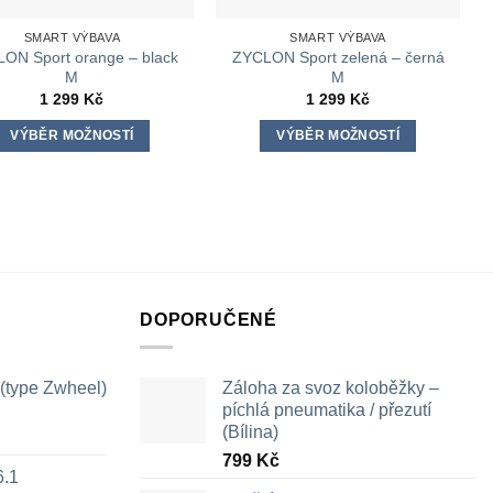
SMART VÝBAVA
SMART VÝBAVA
ON Sport orange – black
ZYCLON Sport zelená – černá
M
M
1 299
Kč
1 299
Kč
VÝBĚR MOŽNOSTÍ
VÝBĚR MOŽNOSTÍ
Tento
Tento
produkt
produkt
má
má
více
více
variant.
variant.
Možnosti
Možnosti
lze
lze
DOPORUČENÉ
vybrat
vybrat
na
na
 (type Zwheel)
Záloha za svoz koloběžky –
stránce
stránce
píchlá pneumatika / přezutí
produktu
produktu
(Bílina)
799
Kč
6.1