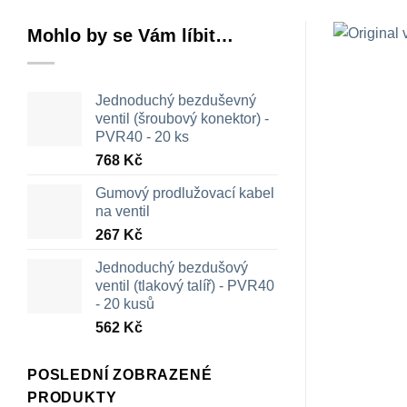
Mohlo by se Vám líbit…
Jednoduchý bezduševný
ventil (šroubový konektor) -
PVR40 - 20 ks
768
Kč
Gumový prodlužovací kabel
na ventil
267
Kč
Jednoduchý bezdušový
ventil (tlakový talíř) - PVR40
- 20 kusů
562
Kč
POSLEDNÍ ZOBRAZENÉ
PRODUKTY