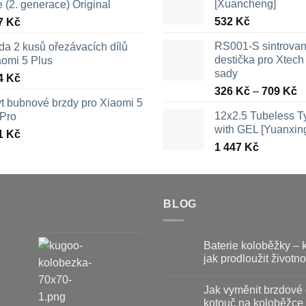
[Xuancheng]
e (2. generace) Original
532
Kč
7
Kč
RS001-S sintrova
da 2 kusů ořezávacích dílů
destička pro Xtech 
aomi 5 Plus
sady
4
Kč
R
326
Kč
–
709
Kč
yt bubnové brzdy pro Xiaomi 5
c
12x2.5 Tubeless 
 Pro
3
with GEL [Yuanxin
a
1
Kč
1 447
Kč
7
BLOG
Baterie koloběžky – 
jak prodloužit životno
Žádné
komentáře
Jak vyměnit brzdové 
u
textu
kotouč na koloběžce