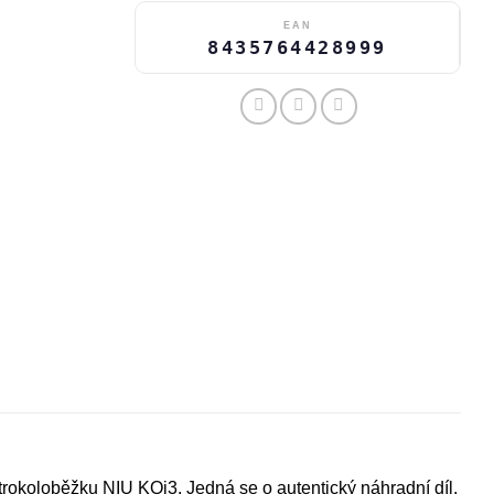
EAN
8435764428999
ktrokoloběžku NIU KQi3. Jedná se o autentický náhradní díl,