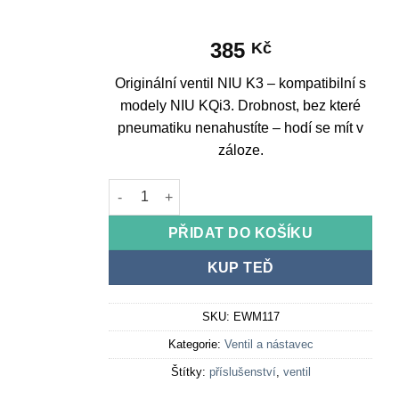
385
Kč
Originální ventil NIU K3 – kompatibilní s
modely NIU KQi3. Drobnost, bez které
pneumatiku nenahustíte – hodí se mít v
záloze.
Original valve NIU K3 množství
PŘIDAT DO KOŠÍKU
KUP TEĎ
SKU:
EWM117
Kategorie:
Ventil a nástavec
Štítky:
příslušenství
,
ventil