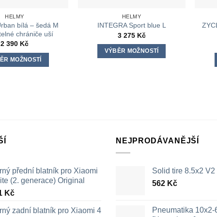
HELMY
HELMY
ban bílá – šedá M
ZYCL
INTEGRA Sport blue L
elné chrániče uší
3 275
Kč
2 390
Kč
VÝBĚR MOŽNOSTÍ
ĚR MOŽNOSTÍ
Tento
Tento
produkt
produkt
má
má
více
více
variant.
variant.
Možnosti
Možnosti
lze
lze
ŠÍ
NEJPRODÁVANĚJŠÍ
vybrat
vybrat
na
na
stránce
ný přední blatník pro Xiaomi
Solid tire 8.5x2 V2
stránce
produktu
ite (2. generace) Original
produktu
562
Kč
1
Kč
Pneumatika 10x2-
ný zadní blatník pro Xiaomi 4