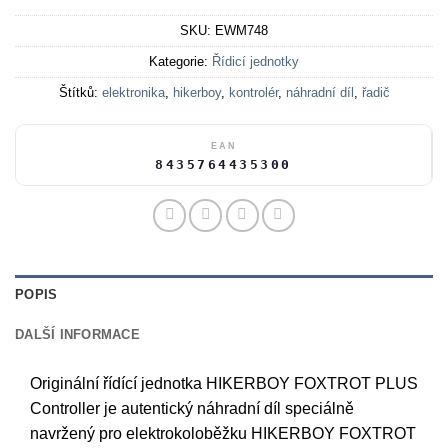
SKU:
EWM748
Kategorie:
Řídicí jednotky
Štítků:
elektronika
,
hikerboy
,
kontrolér
,
náhradní díl
,
řadič
EAN
8435764435300
POPIS
DALŠÍ INFORMACE
Originální řídící jednotka HIKERBOY FOXTROT PLUS
Controller je autentický náhradní díl speciálně
navržený pro elektrokoloběžku HIKERBOY FOXTROT