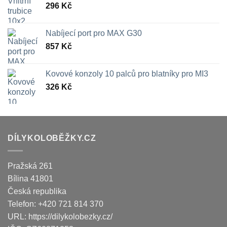
296
Kč
Nabíjecí port pro MAX G30
857
Kč
Kovové konzoly 10 palců pro blatníky pro MI3
326
Kč
DÍLYKOLOBĚŽKY.CZ
Pražská 261
Bílina
41801
Česká republika
Telefon:
+420 721 814 370
URL:
https://dilykolobezky.cz/