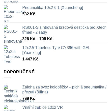
Pneumatika 10x2-6.1 [Xuancheng]
532
Kč
RS001-S sintrovaná brzdová destička pro Xtech
třmen - 2 sady
Rozpětí
326
Kč
–
709
Kč
cen:
12x2.5 Tubeless Tyre CY396 with GEL
326 Kč
[Yuanxing]
až
1 447
Kč
709 Kč
DOPORUČENÉ
Záloha za svoz koloběžky – píchlá pneumatika /
přezutí (Bílina)
799
Kč
Vnitřní trubice 10x2 VR