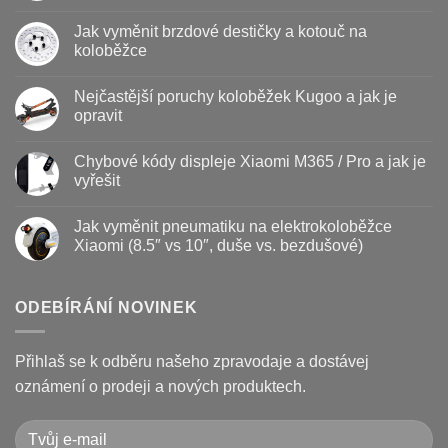
Žádné
komentáře
Jak vyměnit brzdové destičky a kotouč na
u
textu
koloběžce
s
názvem
Žádné
Baterie
komentáře
Nejčastější poruchy koloběžek Kugoo a jak je
koloběžky
u
–
textu
opravit
kdy
s
vyměnit
názvem
Žádné
a
Jak
komentáře
Chybové kódy displeje Xiaomi M365 / Pro a jak je
jak
vyměnit
u
prodloužit
brzdové
textu
vyřešit
životnost
destičky
s
a
názvem
Žádné
kotouč
Nejčastější
komentáře
Jak vyměnit pneumatiku na elektrokoloběžce
na
poruchy
u
koloběžce
koloběžek
textu
Xiaomi (8.5″ vs 10″, duše vs. bezdušové)
Kugoo
s
a
názvem
Žádné
jak
Chybové
komentáře
je
kódy
u
opravit
displeje
textu
ODEBÍRÁNÍ NOVINEK
Xiaomi
s
M365
názvem
/
Jak
Pro
vyměnit
Přihlaš se k odběru našeho zpravodaje a dostávej
a
pneumatiku
jak
na
oznámení o prodeji a nových produktech.
je
elektrokoloběžce
vyřešit
Xiaomi
(8.5″
vs
10″,