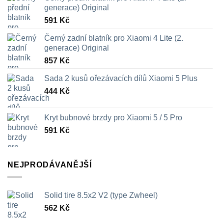
generace) Original
591
Kč
Černý zadní blatník pro Xiaomi 4 Lite (2.
generace) Original
857
Kč
Sada 2 kusů ořezávacích dílů Xiaomi 5 Plus
444
Kč
Kryt bubnové brzdy pro Xiaomi 5 / 5 Pro
591
Kč
NEJPRODÁVANĚJŠÍ
Solid tire 8.5x2 V2 (type Zwheel)
562
Kč