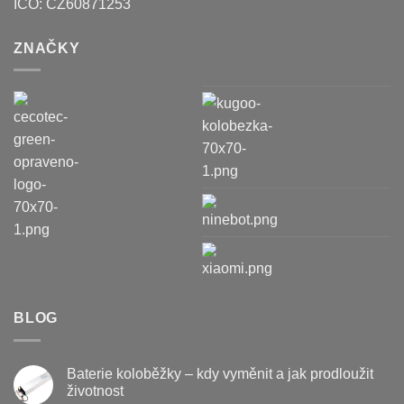
IČO:
CZ60871253
ZNAČKY
BLOG
Baterie koloběžky – kdy vyměnit a jak prodloužit
životnost