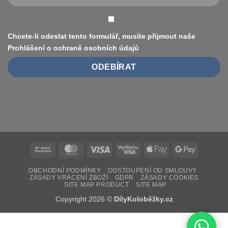
duše
vs.
bezdušové)
Chcete-li odeslat tento formulář, musíte přijmout naše
Prohlášení o ochraně osobních údajů
Bank
MasterCard
Visa
Visa
Apple
Google
Transfer
2
Pay
Pay
OBCHODNÍ PODMÍNKY
ODSTOUPENÍ OD SMLOUVY
ZÁSADY VRÁCENÍ ZBOŽÍ
GDPR
ZÁSADY COOKIES
SITE MAP PRODUCT
SITE MAP
Copyright 2026 ©
DílyKoloběžky.cz