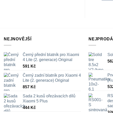
NEJNOVĚJŠÍ
NEJPRODÁ
Černý přední blatník pro Xiaomi
Sol
4 Lite (2. generace) Original
56
591
Kč
Pn
Černý zadní blatník pro Xiaomi 4
[X
Lite (2. generace) Original
53
857
Kč
RS
Sada 2 kusů ořezávacích dílů
des
Xiaomi 5 Plus
sa
444
Kč
32