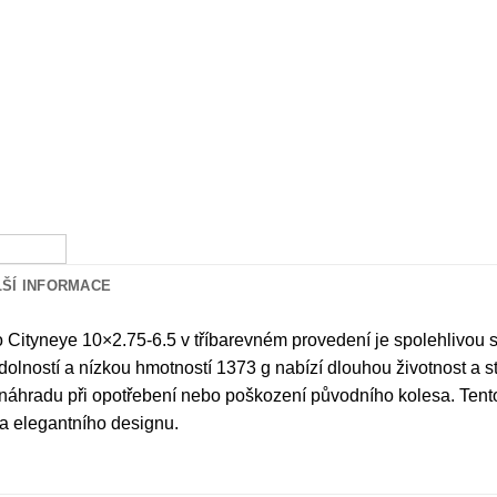
LŠÍ INFORMACE
o Cityneye 10×2.75-6.5 v tříbarevném provedení je spolehlivou 
odolností a nízkou hmotností 1373 g nabízí dlouhou životnost a st
áhradu při opotřebení nebo poškození původního kolesa. Tento dí
i a elegantního designu.