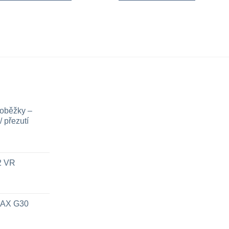
loběžky –
 přezutí
x2 VR
 MAX G30