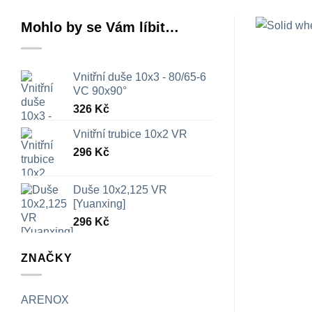
Mohlo by se Vám líbit…
Vnitřní duše 10x3 - 80/65-6
VC 90x90°
326
Kč
Vnitřní trubice 10x2 VR
296
Kč
Duše 10x2,125 VR
[Yuanxing]
296
Kč
ZNAČKY
ARENOX