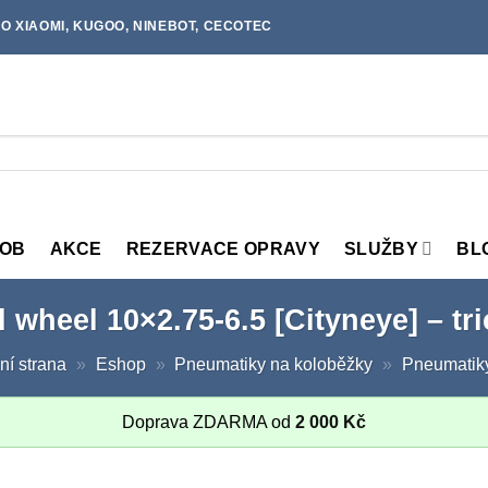
O XIAOMI, KUGOO, NINEBOT, CECOTEC
MOB
AKCE
REZERVACE OPRAVY
SLUŽBY
BL
d wheel 10×2.75-6.5 [Cityneye] – tri
ní strana
»
Eshop
»
Pneumatiky na koloběžky
»
Pneumatik
Doprava ZDARMA od
2 000
Kč