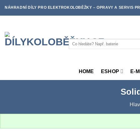
Skip
NÁHRADNÍ DÍLY PRO ELEKTROKOLOBĚŽKY – OPRAVY A SERVIS PR
to
content
Hledat:
HOME
ESHOP
E-
Soli
Hlav