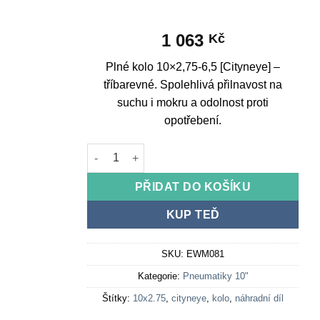
1 063
Kč
Plné kolo 10×2,75-6,5 [Cityneye] –
tříbarevné. Spolehlivá přilnavost na
suchu i mokru a odolnost proti
opotřebení.
Solid wheel 10x2.75-6.5 [Cityneye] - tricolor mn
PŘIDAT DO KOŠÍKU
KUP TEĎ
SKU:
EWM081
Kategorie:
Pneumatiky 10"
Štítky:
10x2.75
,
cityneye
,
kolo
,
náhradní díl