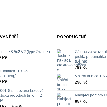
VANĚJŠÍ
DOPORUČENÉ
id tire 8.5x2 V2 (type Zwheel)
Záloha za svoz ko
píchlá pneumatika /
2
Kč
(Bílina)
799
Kč
eumatika 10x2-6.1
uancheng]
Vnitřní trubice 10
2
Kč
296
Kč
001-S sintrovaná brzdová
Nabíjecí port pro
tička pro Xtech třmen - 2
dy
857
Kč
Rozpětí
6
Kč
–
709
Kč