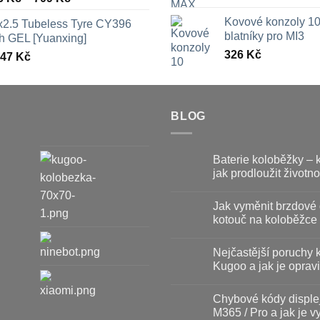
cen:
Kovové konzoly 10
x2.5 Tubeless Tyre CY396
326 Kč
blatníky pro MI3
th GEL [Yuanxing]
až
326
Kč
447
Kč
709 Kč
BLOG
Baterie koloběžky – 
jak prodloužit životno
Žádné
komentáře
Jak vyměnit brzdové 
u
textu
kotouč na koloběžce
s
názvem
Žádné
Baterie
komentáře
Nejčastější poruchy 
koloběžky
u
–
textu
Kugoo a jak je opravi
kdy
s
vyměnit
názvem
Žádné
a
Jak
komentáře
Chybové kódy disple
jak
vyměnit
u
prodloužit
brzdové
textu
M365 / Pro a jak je vy
životnost
destičky
s