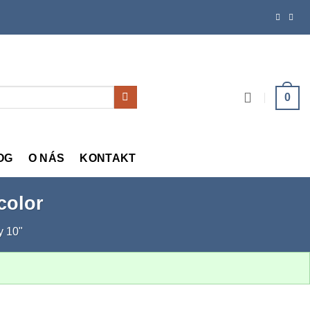
0
OG
O NÁS
KONTAKT
color
y 10"