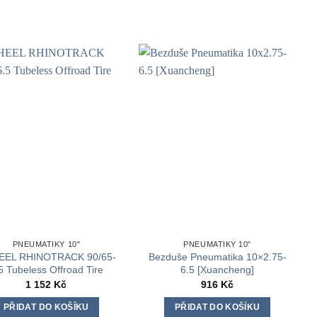
PNEUMATIKY 10"
PNEUMATIKY 10"
EL RHINOTRACK 90/65-
Bezduše Pneumatika 10×2.75-
5 Tubeless Offroad Tire
6.5 [Xuancheng]
1 152
Kč
916
Kč
PŘIDAT DO KOŠÍKU
PŘIDAT DO KOŠÍKU