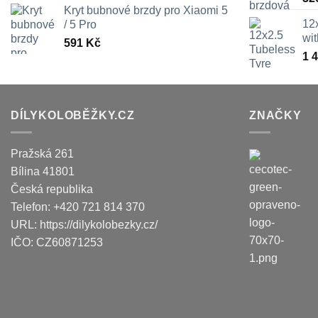
Kryt bubnové brzdy pro Xiaomi 5
12
/ 5 Pro
wi
591
Kč
1 
DÍLYKOLOBĚŽKY.CZ
ZNAČKY
Pražská 261
Bílina
41801
Česká republika
Telefon:
+420 721 814 370
URL:
https://dilykolobezky.cz/
IČO:
CZ60871253