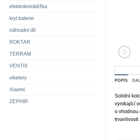
elektrokoloběžka
kryt baterie
náhradní díl
ROKTAR
TERRAM
VENTIX
viketory
POPIS
DA
Xiaomi
Solidní kol
ZEPHIR
vynikající 
o vhodnou n
trvanlivost