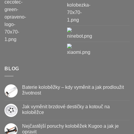
BLOG
Baterie koloběžky – kdy vyměnit a jak prodloužit
životnost
Žádné
komentáře
Jak vyměnit brzdové destičky a kotouč na
u
textu
koloběžce
s
názvem
Žádné
Baterie
komentáře
Nejčastější poruchy koloběžek Kugoo a jak je
koloběžky
u
–
textu
opravit
kdy
s