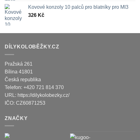
Kovové konzoly 10 palců pro blatníky pro MI3
326
Kč
DÍLYKOLOBĚŽKY.CZ
Pražská 261
Bílina
41801
Česká republika
Telefon:
+420 721 814 370
URL:
https://dilykolobezky.cz/
IČO:
CZ60871253
ZNAČKY