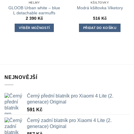
HELMY
KŠILTOVKY
GLOOB Urban white – blue
Modrá kšiltovka Viketory
L detachable earmuffs
2 390
Kč
516
Kč
VÝBĚR MOŽNOSTÍ
PŘIDAT DO KOŠÍKU
Tento
produkt
má
více
variant.
Možnosti
lze
NEJNOVĚJŠÍ
vybrat
na
stránce
Černý přední blatník pro Xiaomi 4 Lite (2.
produktu
generace) Original
591
Kč
Černý zadní blatník pro Xiaomi 4 Lite (2.
generace) Original