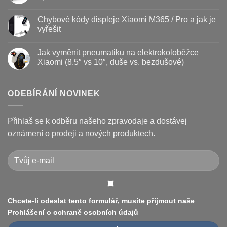
vyměnit
názvem
Žádné
a
Jak
komentáře
Chybové kódy displeje Xiaomi M365 / Pro a jak je
jak
vyměnit
u
prodloužit
brzdové
textu
vyřešit
životnost
destičky
s
a
názvem
Žádné
kotouč
Nejčastější
komentáře
Jak vyměnit pneumatiku na elektrokoloběžce
na
poruchy
u
koloběžce
koloběžek
textu
Xiaomi (8.5″ vs 10″, duše vs. bezdušové)
Kugoo
s
a
názvem
Žádné
jak
Chybové
komentáře
je
kódy
u
opravit
displeje
textu
ODEBÍRÁNÍ NOVINEK
Xiaomi
s
M365
názvem
/
Jak
Pro
vyměnit
Přihlaš se k odběru našeho zpravodaje a dostávej
a
pneumatiku
jak
na
oznámení o prodeji a nových produktech.
je
elektrokoloběžce
vyřešit
Xiaomi
(8.5″
vs
10″,
duše
vs.
bezdušové)
Chcete-li odeslat tento formulář, musíte přijmout naše
Prohlášení o ochraně osobních údajů