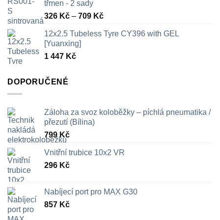
třmen - 2 sady
Rozpětí
326
Kč
–
709
Kč
cen:
12x2.5 Tubeless Tyre CY396 with GEL
326 Kč
[Yuanxing]
až
1 447
Kč
709 Kč
DOPORUČENÉ
Záloha za svoz koloběžky – píchlá pneumatika /
přezutí (Bílina)
799
Kč
Vnitřní trubice 10x2 VR
296
Kč
Nabíjecí port pro MAX G30
857
Kč