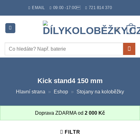
Skip
EMAIL
09:00 -17:00
721 814 370
to
content
0
Hledat:
Kick stand4 150 mm
Hlavní strana
»
Eshop
»
Stojany na koloběžky
Doprava ZDARMA od
2 000
Kč
FILTR