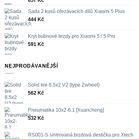
857
Kč
Sada 2 kusů ořezávacích dílů Xiaomi 5 Plus
444
Kč
Kryt bubnové brzdy pro Xiaomi 5 / 5 Pro
591
Kč
NEJPRODÁVANĚJŠÍ
Solid tire 8.5x2 V2 (type Zwheel)
562
Kč
Pneumatika 10x2-6.1 [Xuancheng]
532
Kč
RS001-S sintrovaná brzdová destička pro Xtech