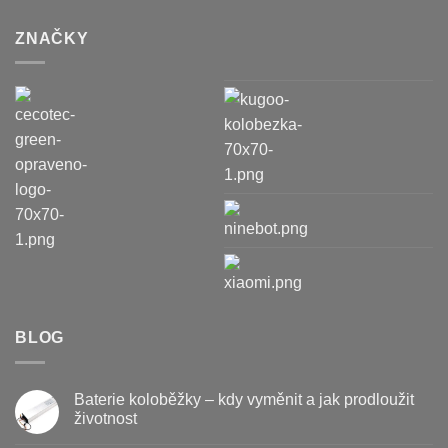
ZNAČKY
BLOG
Baterie koloběžky – kdy vyměnit a jak prodloužit
životnost
Žádné