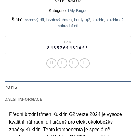
SKU:
EWM318
Kategorie:
Díly Kugoo
Štítků:
brzdový díl
,
brzdový třmen
,
brzdy
,
g2
,
kukirin
,
kukirin g2
,
náhradní díl
EAN
8435764431005
POPIS
DALŠÍ INFORMACE
Přední brzdní třmen Kukirin G2 verze 2024 je vysoce
kvalitní náhradní díl určený pro elektrokoloběžky
značky Kukirin. Tento komponenta je speciálně