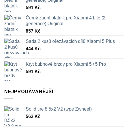
generace) Original
591
Kč
Černý zadní blatník pro Xiaomi 4 Lite (2.
generace) Original
857
Kč
Sada 2 kusů ořezávacích dílů Xiaomi 5 Plus
444
Kč
Kryt bubnové brzdy pro Xiaomi 5 / 5 Pro
591
Kč
NEJPRODÁVANĚJŠÍ
Solid tire 8.5x2 V2 (type Zwheel)
562
Kč