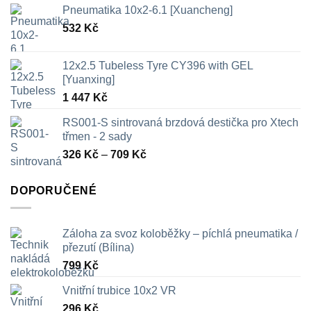
Pneumatika 10x2-6.1 [Xuancheng]
532
Kč
12x2.5 Tubeless Tyre CY396 with GEL
[Yuanxing]
1 447
Kč
RS001-S sintrovaná brzdová destička pro Xtech
třmen - 2 sady
Rozpětí
326
Kč
–
709
Kč
cen:
326 Kč
DOPORUČENÉ
až
709 Kč
Záloha za svoz koloběžky – píchlá pneumatika /
přezutí (Bílina)
799
Kč
Vnitřní trubice 10x2 VR
296
Kč