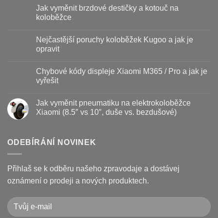
komentáře
Jak vyměnit brzdové destičky a kotouč na
u
textu
koloběžce
s
názvem
Žádné
Baterie
komentáře
Nejčastější poruchy koloběžek Kugoo a jak je
koloběžky
u
–
textu
opravit
kdy
s
vyměnit
názvem
Žádné
a
Jak
komentáře
Chybové kódy displeje Xiaomi M365 / Pro a jak je
jak
vyměnit
u
prodloužit
brzdové
textu
vyřešit
životnost
destičky
s
a
názvem
Žádné
kotouč
Nejčastější
komentáře
Jak vyměnit pneumatiku na elektrokoloběžce
na
poruchy
u
koloběžce
koloběžek
textu
Xiaomi (8.5″ vs 10″, duše vs. bezdušové)
Kugoo
s
a
názvem
Žádné
jak
Chybové
komentáře
je
kódy
u
opravit
displeje
textu
ODEBÍRÁNÍ NOVINEK
Xiaomi
s
M365
názvem
/
Jak
Pro
vyměnit
Přihlaš se k odběru našeho zpravodaje a dostávej
a
pneumatiku
jak
na
oznámení o prodeji a nových produktech.
je
elektrokoloběžce
vyřešit
Xiaomi
(8.5″
vs
10″,
duše