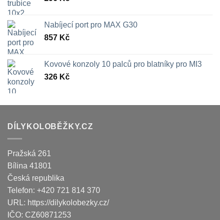
Nabíjecí port pro MAX G30
857
Kč
Kovové konzoly 10 palců pro blatníky pro MI3
326
Kč
DÍLYKOLOBĚŽKY.CZ
Pražská 261
Bílina
41801
Česká republika
Telefon:
+420 721 814 370
URL:
https://dilykolobezky.cz/
IČO:
CZ60871253