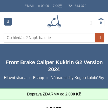
Skip
EMAIL
09:00 -17:00
721 814 370
to
content
0
Hledat:
Front Brake Caliper Kukirin G2 Version
2024
Hlavní strana
»
Eshop
»
Náhradní díly Kugoo koloběžky
Doprava ZDARMA od
2 000
Kč