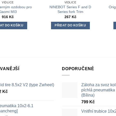
VIDLICE
VIDLICE
 černým ozdobou pro
NINEBOT Series F and D
Orig
Xiaomi MI3
Series fork Trim
916
Kč
267
Kč
AT DO KOŠÍKU
PŘIDAT DO KOŠÍKU
VANĚJŠÍ
DOPORUČENÉ
id tire 8.5x2 V2 (type Zwheel)
Záloha za svoz ko
píchlá pneumatika /
2
Kč
(Bílina)
799
Kč
eumatika 10x2-6.1
uancheng]
Vnitřní trubice 10