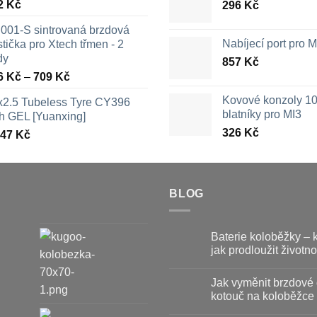
2
Kč
296
Kč
001-S sintrovaná brzdová
Nabíjecí port pro
tička pro Xtech třmen - 2
dy
857
Kč
Rozpětí
6
Kč
–
709
Kč
cen:
Kovové konzoly 10
x2.5 Tubeless Tyre CY396
326 Kč
blatníky pro MI3
th GEL [Yuanxing]
až
326
Kč
447
Kč
709 Kč
BLOG
Baterie koloběžky – 
jak prodloužit životno
Žádné
komentáře
Jak vyměnit brzdové 
u
textu
kotouč na koloběžce
s
názvem
Žádné