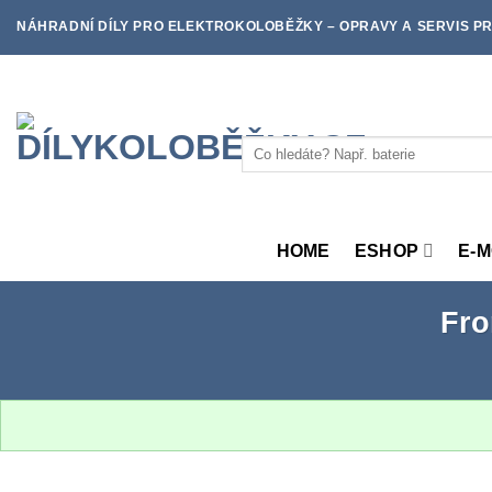
Skip
NÁHRADNÍ DÍLY PRO ELEKTROKOLOBĚŽKY – OPRAVY A SERVIS PR
to
content
Hledat:
HOME
ESHOP
E-
Fro