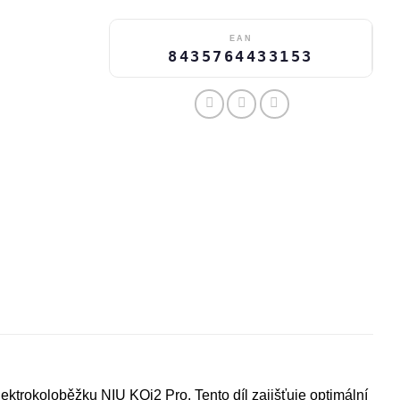
EAN
8435764433153
elektrokoloběžku NIU KQi2 Pro. Tento díl zajišťuje optimální