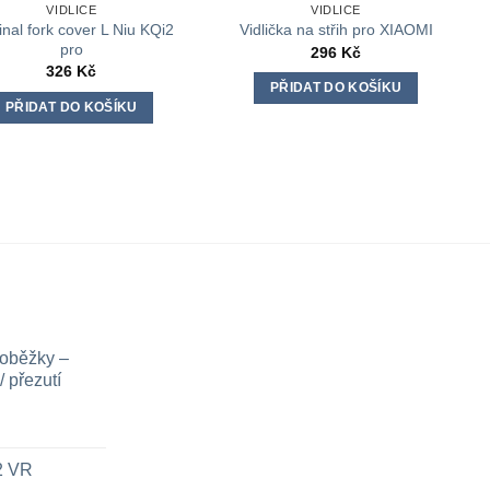
VIDLICE
VIDLICE
inal fork cover L Niu KQi2
Vidlička na střih pro XIAOMI
pro
296
Kč
326
Kč
PŘIDAT DO KOŠÍKU
PŘIDAT DO KOŠÍKU
loběžky –
 přezutí
x2 VR