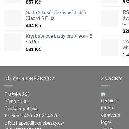
53
857
Kč
RS
Sada 2 kusů ořezávacích dílů
des
Xiaomi 5 Plus
sa
444
Kč
32
Kryt bubnové brzdy pro Xiaomi 5
12
/ 5 Pro
wi
591
Kč
1 
DÍLYKOLOBĚŽKY.CZ
ZNAČKY
Pražská 261
Bílina
41801
Česká republika
Telefon:
+420 721 814 370
URL:
https://dilykolobezky.cz/