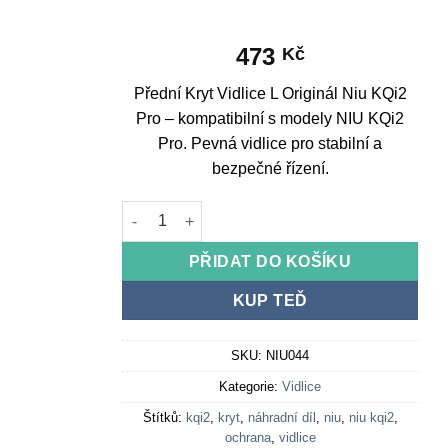
473
Kč
Přední Kryt Vidlice L Originál Niu KQi2
Pro – kompatibilní s modely NIU KQi2
Pro. Pevná vidlice pro stabilní a
bezpečné řízení.
Front Fork Cover L Original Niu KQi2 Pro množs
PŘIDAT DO KOŠÍKU
KUP TEĎ
SKU:
NIU044
Kategorie:
Vidlice
Štítků:
kqi2
,
kryt
,
náhradní díl
,
niu
,
niu kqi2
,
ochrana
,
vidlice