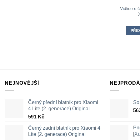
Vidlice s
PŘID
NEJNOVĚJŠÍ
NEJPRODÁ
Černý přední blatník pro Xiaomi
Sol
4 Lite (2. generace) Original
56
591
Kč
Pn
Černý zadní blatník pro Xiaomi 4
[X
Lite (2. generace) Original