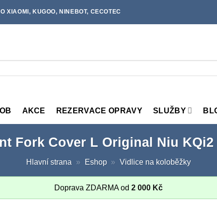
O XIAOMI, KUGOO, NINEBOT, CECOTEC
MOB
AKCE
REZERVACE OPRAVY
SLUŽBY
BL
nt Fork Cover L Original Niu KQi2
Hlavní strana
»
Eshop
»
Vidlice na koloběžky
Doprava ZDARMA od
2 000
Kč