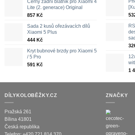
Pn
Černý zadní blatník pro Xiaomi 4
[X
Lite (2. generace) Original
53
857
Kč
RS
Sada 2 kusů ořezávacích dílů
des
Xiaomi 5 Plus
sa
444
Kč
32
Kryt bubnové brzdy pro Xiaomi 5
12
/ 5 Pro
wi
591
Kč
1 
DÍLYKOLOBĚŽKY.CZ
ZNAČKY
Pražská 261
Bílina
41801
Česká republika
Telefon:
+420 721 814 370