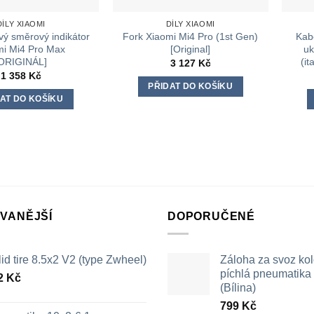
DÍLY XIAOMI
DÍLY XIAOMI
vý směrový indikátor
Fork Xiaomi Mi4 Pro (1st Gen)
Kab
mi Mi4 Pro Max
[Original]
uk
ORIGINÁL]
(i
3 127
Kč
1 358
Kč
PŘIDAT DO KOŠÍKU
AT DO KOŠÍKU
VANĚJŠÍ
DOPORUČENÉ
id tire 8.5x2 V2 (type Zwheel)
Záloha za svoz ko
píchlá pneumatika /
2
Kč
(Bílina)
799
Kč