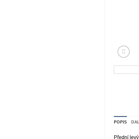
POPIS
DA
Přední levý