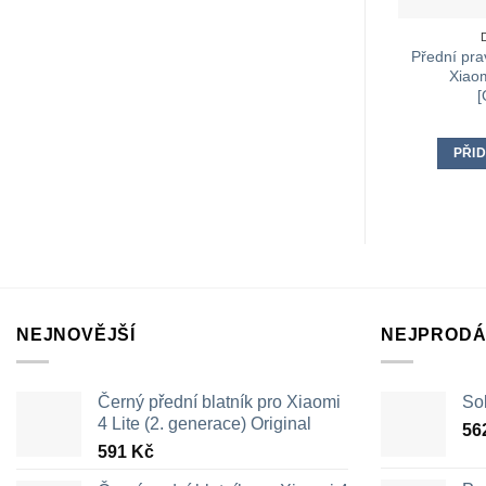
Přední pra
Xiao
[
PŘID
NEJNOVĚJŠÍ
NEJPRODÁ
Černý přední blatník pro Xiaomi
Sol
4 Lite (2. generace) Original
56
591
Kč