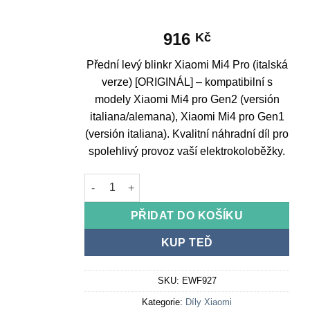
916
Kč
Přední levý blinkr Xiaomi Mi4 Pro (italská
verze) [ORIGINÁL] – kompatibilní s
modely Xiaomi Mi4 pro Gen2 (versión
italiana/alemana), Xiaomi Mi4 pro Gen1
(versión italiana). Kvalitní náhradní díl pro
spolehlivý provoz vaší elektrokoloběžky.
Front left indicator Xiaomi Mi4 Pro (Italian ver
PŘIDAT DO KOŠÍKU
KUP TEĎ
SKU:
EWF927
Kategorie:
Díly Xiaomi