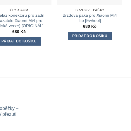
DÍLY XIAOMI
BRZDOVÉ PÁČKY
eláž konektoru pro zadní
Brzdová páka pro Xiaomi Mi4
azatele Xiaomi Mi4 pro
lite [Ewheel]
talská verze) [ORIGINÁL]
680
Kč
680
Kč
PŘIDAT DO KOŠÍKU
PŘIDAT DO KOŠÍKU
loběžky –
 přezutí