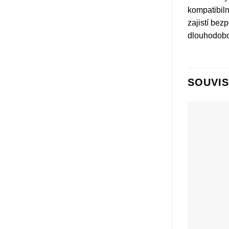
kompatibiln
zajistí bez
dlouhodobo
SOUVIS