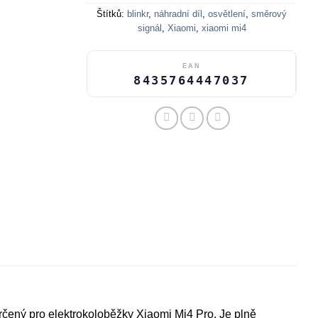
Štítků:
blinkr
,
náhradní díl
,
osvětlení
,
směrový
signál
,
Xiaomi
,
xiaomi mi4
EAN
8435764447037
určený pro elektrokoloběžky Xiaomi Mi4 Pro. Je plně