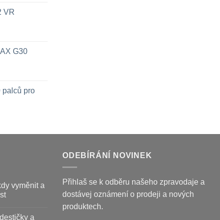
x2 VR
 MAX G30
 palců pro
ODEBÍRÁNÍ NOVINEK
Přihlaš se k odběru našeho zpravodaje a
kdy vyměnit a
dostávej oznámení o prodeji a nových
st
produktech.
destičky a