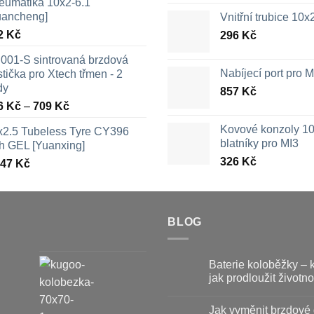
eumatika 10x2-6.1
uancheng]
Vnitřní trubice 10
2
Kč
296
Kč
001-S sintrovaná brzdová
Nabíjecí port pro
tička pro Xtech třmen - 2
dy
857
Kč
Rozpětí
6
Kč
–
709
Kč
cen:
Kovové konzoly 10
x2.5 Tubeless Tyre CY396
326 Kč
blatníky pro MI3
th GEL [Yuanxing]
až
326
Kč
447
Kč
709 Kč
BLOG
Baterie koloběžky – 
jak prodloužit životno
Žádné
komentáře
Jak vyměnit brzdové 
u