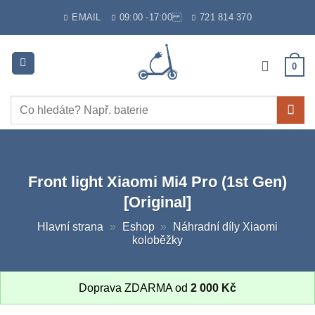
Skip
EMAIL
09:00 -17:00
721 814 370
to
content
0
Hledat:
Front light Xiaomi Mi4 Pro (1st Gen)
[Original]
Hlavní strana
»
Eshop
»
Náhradní díly Xiaomi
koloběžky
Doprava ZDARMA od
2 000
Kč