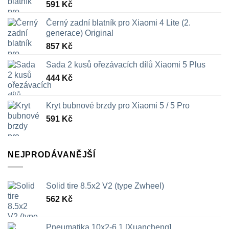
591
Kč
Černý zadní blatník pro Xiaomi 4 Lite (2.
generace) Original
857
Kč
Sada 2 kusů ořezávacích dílů Xiaomi 5 Plus
444
Kč
Kryt bubnové brzdy pro Xiaomi 5 / 5 Pro
591
Kč
NEJPRODÁVANĚJŠÍ
Solid tire 8.5x2 V2 (type Zwheel)
562
Kč
Pneumatika 10x2-6.1 [Xuancheng]