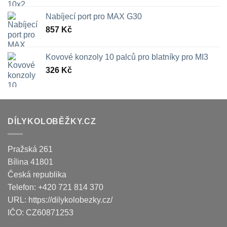
Nabíjecí port pro MAX G30
857
Kč
Kovové konzoly 10 palců pro blatníky pro MI3
326
Kč
DÍLYKOLOBĚŽKY.CZ
Pražská 261
Bílina
41801
Česká republika
Telefon:
+420 721 814 370
URL:
https://dilykolobezky.cz/
IČO:
CZ60871253