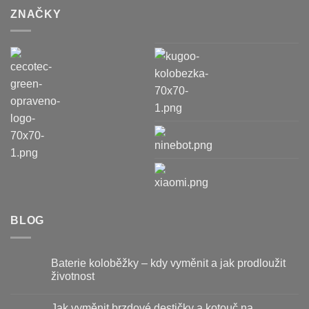
ZNAČKY
BLOG
Baterie koloběžky – kdy vyměnit a jak prodloužit
životnost
Žádné
komentáře
Jak vyměnit brzdové destičky a kotouč na
u