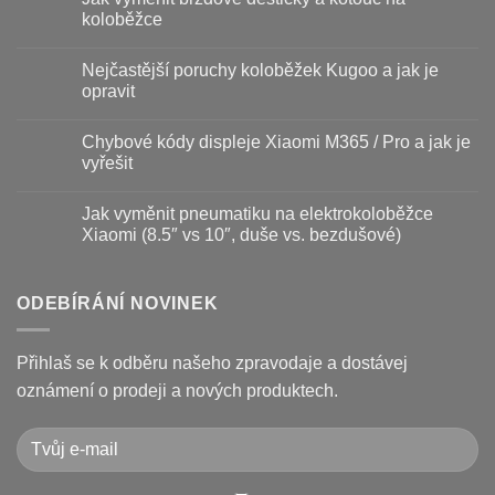
textu
koloběžce
s
názvem
Žádné
Baterie
komentáře
Nejčastější poruchy koloběžek Kugoo a jak je
koloběžky
u
–
textu
opravit
kdy
s
vyměnit
názvem
Žádné
a
Jak
komentáře
Chybové kódy displeje Xiaomi M365 / Pro a jak je
jak
vyměnit
u
prodloužit
brzdové
textu
vyřešit
životnost
destičky
s
a
názvem
Žádné
kotouč
Nejčastější
komentáře
Jak vyměnit pneumatiku na elektrokoloběžce
na
poruchy
u
koloběžce
koloběžek
textu
Xiaomi (8.5″ vs 10″, duše vs. bezdušové)
Kugoo
s
a
názvem
Žádné
jak
Chybové
komentáře
je
kódy
u
opravit
displeje
textu
ODEBÍRÁNÍ NOVINEK
Xiaomi
s
M365
názvem
/
Jak
Pro
vyměnit
Přihlaš se k odběru našeho zpravodaje a dostávej
a
pneumatiku
jak
na
oznámení o prodeji a nových produktech.
je
elektrokoloběžce
vyřešit
Xiaomi
(8.5″
vs
10″,
duše
vs.