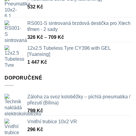
532
Kč
RS001-S sintrovaná brzdová destička pro Xtech
třmen - 2 sady
Rozpětí
326
Kč
–
709
Kč
cen:
12x2.5 Tubeless Tyre CY396 with GEL
326 Kč
[Yuanxing]
až
1 447
Kč
709 Kč
DOPORUČENÉ
Záloha za svoz koloběžky – píchlá pneumatika /
přezutí (Bílina)
799
Kč
Vnitřní trubice 10x2 VR
296
Kč