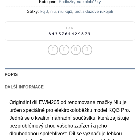
Kategorie:
Podložky na koloběžky
Štítky:
kqi3
,
niu
,
niu kqi3
,
protiskluzové rukojeti
EAN
8435764429873
POPIS
DALŠÍ INFORMACE
Originální díl EWM205 od renomované značky Niu je
určen speciálně pro elektrokoloběžku model KQi3 Pro.
Jedná se o kvalitní náhradní součástku, která zajišťuje
bezproblémový chod vašeho zařízení a jeho
dlouhodobou spolehlivost. Díl se vyznačuje lehkou