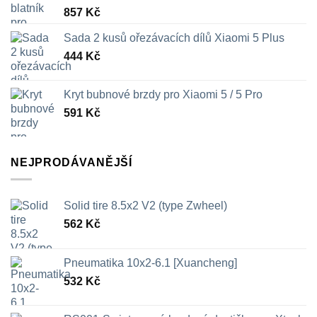
857
Kč
Sada 2 kusů ořezávacích dílů Xiaomi 5 Plus
444
Kč
Kryt bubnové brzdy pro Xiaomi 5 / 5 Pro
591
Kč
NEJPRODÁVANĚJŠÍ
Solid tire 8.5x2 V2 (type Zwheel)
562
Kč
Pneumatika 10x2-6.1 [Xuancheng]
532
Kč