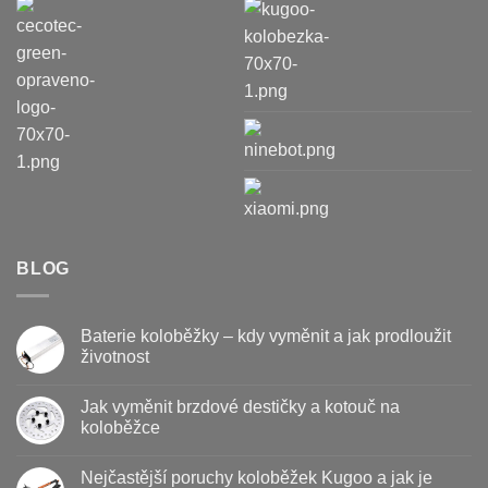
BLOG
Baterie koloběžky – kdy vyměnit a jak prodloužit
životnost
Žádné
komentáře
Jak vyměnit brzdové destičky a kotouč na
u
textu
koloběžce
s
názvem
Žádné
Baterie
komentáře
Nejčastější poruchy koloběžek Kugoo a jak je
koloběžky
u