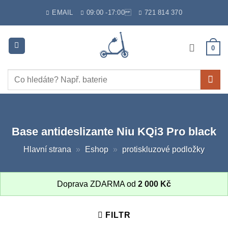
Skip
EMAIL
09:00 -17:00
721 814 370
to
content
0
Hledat:
Base antideslizante Niu KQi3 Pro black
Hlavní strana
»
Eshop
»
protiskluzové podložky
Doprava ZDARMA od
2 000
Kč
FILTR