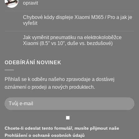
–
textu
opravit
kdy
s
vyměnit
názvem
Žádné
a
Jak
komentáře
Chybové kódy displeje Xiaomi M365 / Pro a jak je
jak
vyměnit
u
prodloužit
brzdové
textu
vyřešit
životnost
destičky
s
a
názvem
Žádné
kotouč
Nejčastější
komentáře
Jak vyměnit pneumatiku na elektrokoloběžce
na
poruchy
u
koloběžce
koloběžek
textu
Xiaomi (8.5″ vs 10″, duše vs. bezdušové)
Kugoo
s
a
názvem
Žádné
jak
Chybové
komentáře
je
kódy
u
opravit
displeje
textu
ODEBÍRÁNÍ NOVINEK
Xiaomi
s
M365
názvem
/
Jak
Pro
vyměnit
Přihlaš se k odběru našeho zpravodaje a dostávej
a
pneumatiku
jak
na
oznámení o prodeji a nových produktech.
je
elektrokoloběžce
vyřešit
Xiaomi
(8.5″
vs
10″,
duše
vs.
bezdušové)
Chcete-li odeslat tento formulář, musíte přijmout naše
Prohlášení o ochraně osobních údajů