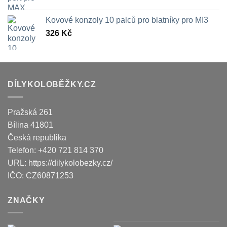
Kovové konzoly 10 palců pro blatníky pro MI3
326
Kč
DÍLYKOLOBĚŽKY.CZ
Pražská 261
Bílina
41801
Česká republika
Telefon:
+420 721 814 370
URL:
https://dilykolobezky.cz/
IČO:
CZ60871253
ZNAČKY