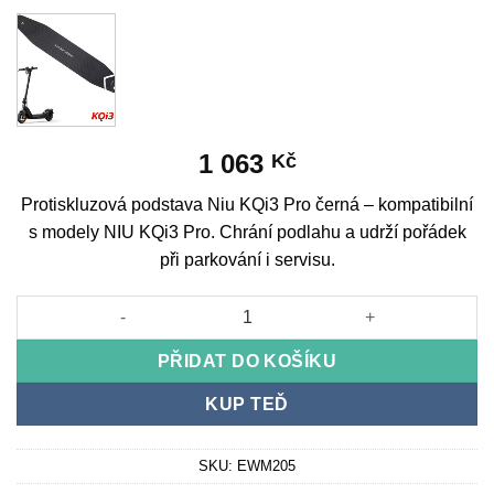
1 063
Kč
Protiskluzová podstava Niu KQi3 Pro černá – kompatibilní
s modely NIU KQi3 Pro. Chrání podlahu a udrží pořádek
při parkování i servisu.
Base antideslizante Niu KQi3 Pro black množství
PŘIDAT DO KOŠÍKU
KUP TEĎ
SKU:
EWM205