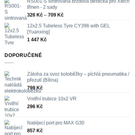
RS001-S sintrovaná brzdová destička pro Xtech
třmen - 2 sady
Rozpětí
326
Kč
–
709
Kč
cen:
12x2.5 Tubeless Tyre CY396 with GEL
326 Kč
[Yuanxing]
až
1 447
Kč
709 Kč
DOPORUČENÉ
Záloha za svoz koloběžky – píchlá pneumatika /
přezutí (Bílina)
799
Kč
Vnitřní trubice 10x2 VR
296
Kč
Nabíjecí port pro MAX G30
857
Kč