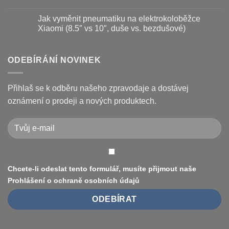
a
názvem
Žádné
kotouč
Nejčastější
komentáře
Jak vyměnit pneumatiku na elektrokoloběžce
na
poruchy
u
koloběžce
koloběžek
textu
Xiaomi (8.5″ vs 10″, duše vs. bezdušové)
Kugoo
s
a
názvem
Žádné
jak
Chybové
komentáře
je
kódy
u
opravit
displeje
textu
ODEBÍRÁNÍ NOVINEK
Xiaomi
s
M365
názvem
/
Jak
Pro
vyměnit
Přihlaš se k odběru našeho zpravodaje a dostávej
a
pneumatiku
jak
na
oznámení o prodeji a nových produktech.
je
elektrokoloběžce
vyřešit
Xiaomi
(8.5″
vs
10″,
duše
vs.
bezdušové)
Chcete-li odeslat tento formulář, musíte přijmout naše
Prohlášení o ochraně osobních údajů