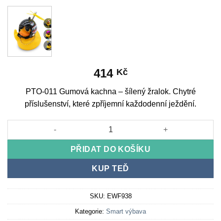
414
Kč
PTO-011 Gumová kachna – šílený žralok. Chytré
příslušenství, které zpříjemní každodenní ježdění.
PTO-011 Rubber duck – crazy shark množství
PŘIDAT DO KOŠÍKU
KUP TEĎ
SKU:
EWF938
Kategorie:
Smart výbava