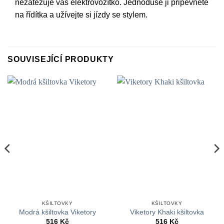
nezatěžuje váš elektrovozítko. Jednoduše ji připevněte
na řídítka a užívejte si jízdy se stylem.
SOUVISEJÍCÍ PRODUKTY
KŠILTOVKY
KŠILTOVKY
Modrá kšiltovka Viketory
Viketory Khaki kšiltovka
516
Kč
516
Kč