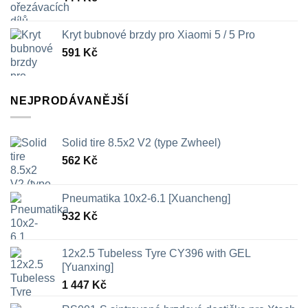
Kryt bubnové brzdy pro Xiaomi 5 / 5 Pro
591
Kč
NEJPRODÁVANĚJŠÍ
Solid tire 8.5x2 V2 (type Zwheel)
562
Kč
Pneumatika 10x2-6.1 [Xuancheng]
532
Kč
12x2.5 Tubeless Tyre CY396 with GEL
[Yuanxing]
1 447
Kč