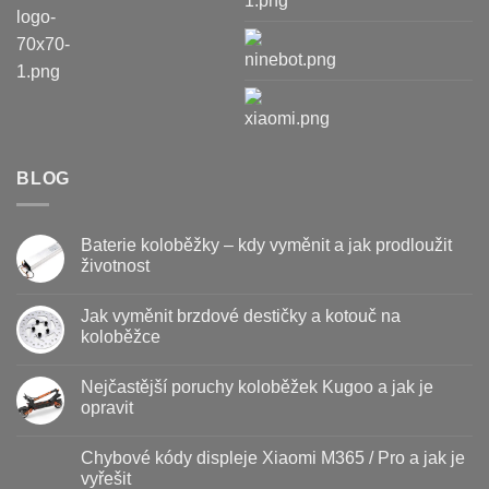
BLOG
Baterie koloběžky – kdy vyměnit a jak prodloužit
životnost
Žádné
komentáře
Jak vyměnit brzdové destičky a kotouč na
u
textu
koloběžce
s
názvem
Žádné
Baterie
komentáře
Nejčastější poruchy koloběžek Kugoo a jak je
koloběžky
u
–
textu
opravit
kdy
s
vyměnit
názvem
Žádné
a
Jak
komentáře
Chybové kódy displeje Xiaomi M365 / Pro a jak je
jak
vyměnit
u
prodloužit
brzdové
textu
vyřešit
životnost
destičky
s