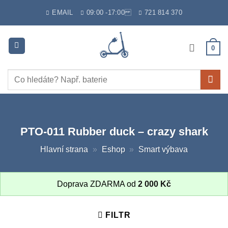
Skip
EMAIL
09:00 -17:00
721 814 370
to
content
0
Hledat:
PTO-011 Rubber duck – crazy shark
Hlavní strana
»
Eshop
»
Smart výbava
Doprava ZDARMA od
2 000
Kč
FILTR