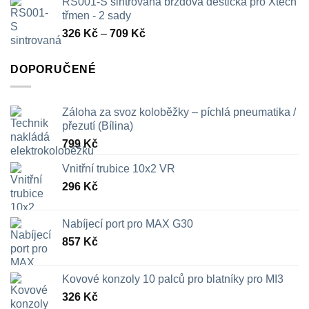
RS001-S sintrovaná brzdová destička pro Xtech
třmen - 2 sady
Rozpětí
326
Kč
–
709
Kč
cen:
326 Kč
DOPORUČENÉ
až
709 Kč
Záloha za svoz koloběžky – píchlá pneumatika /
přezutí (Bílina)
799
Kč
Vnitřní trubice 10x2 VR
296
Kč
Nabíjecí port pro MAX G30
857
Kč
Kovové konzoly 10 palců pro blatníky pro MI3
326
Kč