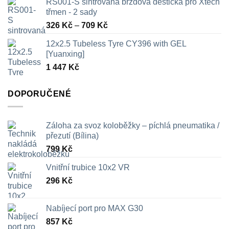
RS001-S sintrovaná brzdová destička pro Xtech
třmen - 2 sady
Rozpětí
326
Kč
–
709
Kč
cen:
12x2.5 Tubeless Tyre CY396 with GEL
326 Kč
[Yuanxing]
až
1 447
Kč
709 Kč
DOPORUČENÉ
Záloha za svoz koloběžky – píchlá pneumatika /
přezutí (Bílina)
799
Kč
Vnitřní trubice 10x2 VR
296
Kč
Nabíjecí port pro MAX G30
857
Kč