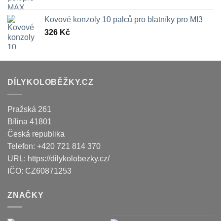
Kovové konzoly 10 palců pro blatníky pro MI3
326
Kč
DÍLYKOLOBĚŽKY.CZ
Pražská 261
Bílina
41801
Česká republika
Telefon:
+420 721 814 370
URL:
https://dilykolobezky.cz/
IČO:
CZ60871253
ZNAČKY