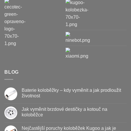
BLOG
Baterie koloběžky – kdy vyměnit a jak prodloužit
životnost
Žádné
komentáře
Jak vyměnit brzdové destičky a kotouč na
u
textu
koloběžce
s
názvem
Žádné
Baterie
komentáře
Nejčastější poruchy koloběžek Kugoo a jak je
koloběžky
u