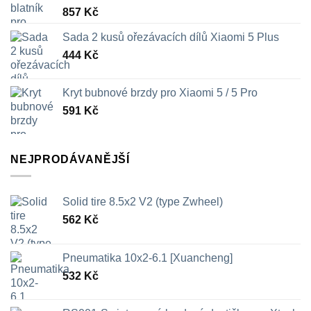
857
Kč
Sada 2 kusů ořezávacích dílů Xiaomi 5 Plus
444
Kč
Kryt bubnové brzdy pro Xiaomi 5 / 5 Pro
591
Kč
NEJPRODÁVANĚJŠÍ
Solid tire 8.5x2 V2 (type Zwheel)
562
Kč
Pneumatika 10x2-6.1 [Xuancheng]
532
Kč