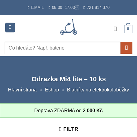
Skip
EMAIL
09:00 -17:00
721 814 370
to
content
0
Hledat:
Odrazka Mi4 lite – 10 ks
Hlavní strana
»
Eshop
»
Blatníky na elektrokoloběžky
Doprava ZDARMA od
2 000
Kč
FILTR