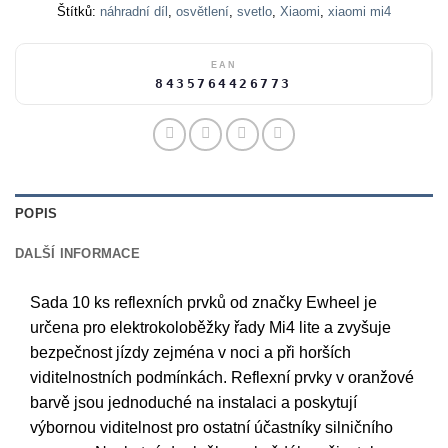
Štítků:
náhradní díl
,
osvětlení
,
svetlo
,
Xiaomi
,
xiaomi mi4
EAN
8435764426773
POPIS
DALŠÍ INFORMACE
Sada 10 ks reflexních prvků od značky Ewheel je
určena pro elektrokoloběžky řady Mi4 lite a zvyšuje
bezpečnost jízdy zejména v noci a při horších
viditelnostních podmínkách. Reflexní prvky v oranžové
barvě jsou jednoduché na instalaci a poskytují
výbornou viditelnost pro ostatní účastníky silničního