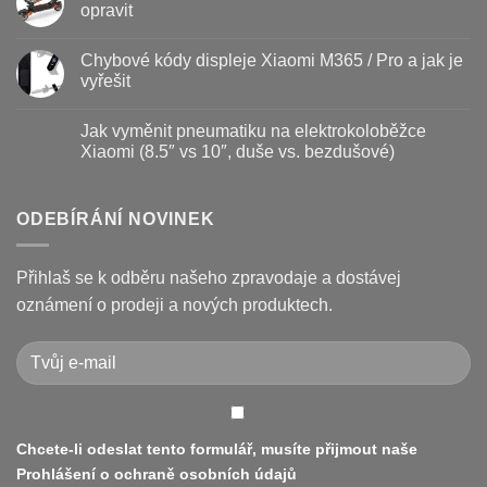
–
textu
opravit
kdy
s
vyměnit
názvem
Žádné
a
Jak
komentáře
Chybové kódy displeje Xiaomi M365 / Pro a jak je
jak
vyměnit
u
prodloužit
brzdové
textu
vyřešit
životnost
destičky
s
a
názvem
Žádné
kotouč
Nejčastější
komentáře
Jak vyměnit pneumatiku na elektrokoloběžce
na
poruchy
u
koloběžce
koloběžek
textu
Xiaomi (8.5″ vs 10″, duše vs. bezdušové)
Kugoo
s
a
názvem
Žádné
jak
Chybové
komentáře
je
kódy
u
opravit
displeje
textu
ODEBÍRÁNÍ NOVINEK
Xiaomi
s
M365
názvem
/
Jak
Pro
vyměnit
Přihlaš se k odběru našeho zpravodaje a dostávej
a
pneumatiku
jak
na
oznámení o prodeji a nových produktech.
je
elektrokoloběžce
vyřešit
Xiaomi
(8.5″
vs
10″,
duše
vs.
bezdušové)
Chcete-li odeslat tento formulář, musíte přijmout naše
Prohlášení o ochraně osobních údajů