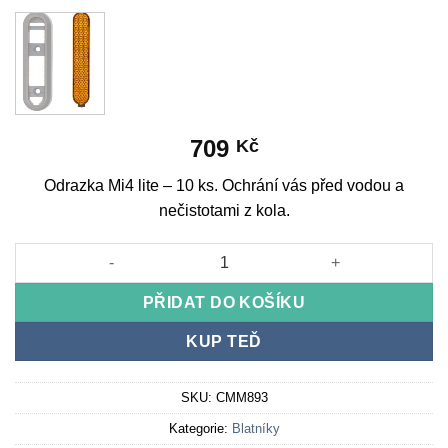
709
Kč
Odrazka Mi4 lite – 10 ks. Ochrání vás před vodou a
nečistotami z kola.
Odrazka Mi4 lite - 10 ks množství
PŘIDAT DO KOŠÍKU
KUP TEĎ
SKU:
CMM893
Kategorie:
Blatníky