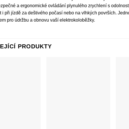
ezpečné a ergonomické ovládání plynulého zrychlení s odolností
t i při jízdě za deštivého počasí nebo na vlhkých površích. Jedn
m pro údržbu a obnovu vaší elektrokoloběžky.
EJÍCÍ PRODUKTY