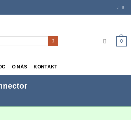
0
OG
O NÁS
KONTAKT
onnector