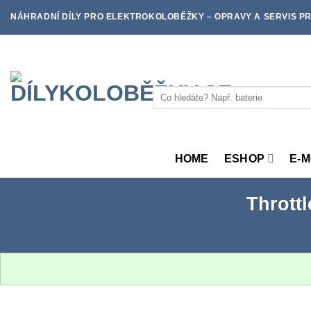
Skip
NÁHRADNÍ DÍLY PRO ELEKTROKOLOBĚŽKY – OPRAVY A SERVIS PR
to
content
Hledat:
HOME
ESHOP
E-
Throttl