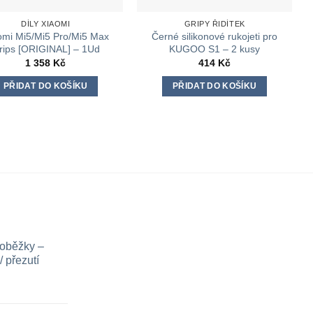
DÍLY XIAOMI
GRIPY ŘIDÍTEK
omi Mi5/Mi5 Pro/Mi5 Max
Černé silikonové rukojeti pro
rips [ORIGINAL] – 1Ud
KUGOO S1 – 2 kusy
1 358
Kč
414
Kč
PŘIDAT DO KOŠÍKU
PŘIDAT DO KOŠÍKU
loběžky –
 přezutí