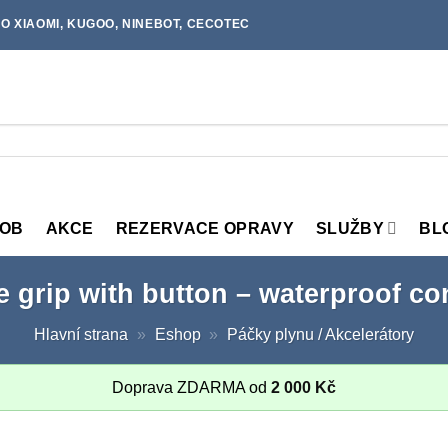
O XIAOMI, KUGOO, NINEBOT, CECOTEC
MOB
AKCE
REZERVACE OPRAVY
SLUŽBY
BL
e grip with button – waterproof c
Hlavní strana
»
Eshop
»
Páčky plynu / Akcelerátory
Doprava ZDARMA od
2 000
Kč