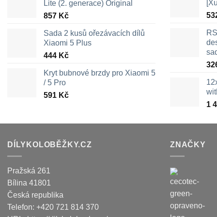
[X
Lite (2. generace) Original
53
857
Kč
RS
Sada 2 kusů ořezávacích dílů
des
Xiaomi 5 Plus
sa
444
Kč
32
Kryt bubnové brzdy pro Xiaomi 5
12
/ 5 Pro
wi
591
Kč
1 
DÍLYKOLOBĚŽKY.CZ
ZNAČKY
Pražská 261
Bílina
41801
Česká republika
Telefon:
+420 721 814 370