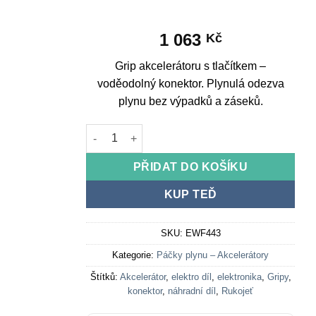
1 063
Kč
Grip akcelerátoru s tlačítkem –
voděodolný konektor. Plynulá odezva
plynu bez výpadků a záseků.
Throttle grip with button - waterproof connecto
PŘIDAT DO KOŠÍKU
KUP TEĎ
SKU:
EWF443
Kategorie:
Páčky plynu – Akcelerátory
Štítků:
Akcelerátor
,
elektro díl
,
elektronika
,
Gripy
,
konektor
,
náhradní díl
,
Rukojeť