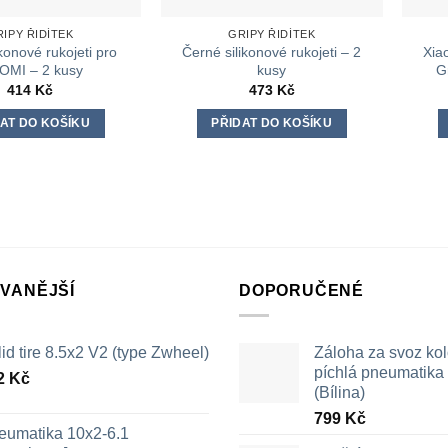
IPY ŘIDÍTEK
GRIPY ŘIDÍTEK
konové rukojeti pro
Černé silikonové rukojeti – 2
Xia
OMI – 2 kusy
kusy
G
414
Kč
473
Kč
AT DO KOŠÍKU
PŘIDAT DO KOŠÍKU
VANĚJŠÍ
DOPORUČENÉ
id tire 8.5x2 V2 (type Zwheel)
Záloha za svoz ko
píchlá pneumatika /
2
Kč
(Bílina)
799
Kč
eumatika 10x2-6.1