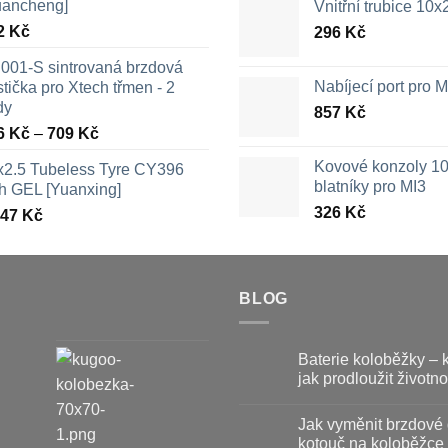
uancheng]
Vnitřní trubice 10
2
Kč
296
Kč
001-S sintrovaná brzdová
Nabíjecí port pro
tička pro Xtech třmen - 2
dy
857
Kč
Rozpětí
6
Kč
–
709
Kč
cen:
Kovové konzoly 10
x2.5 Tubeless Tyre CY396
326 Kč
blatníky pro MI3
th GEL [Yuanxing]
až
326
Kč
447
Kč
709 Kč
BLOG
Baterie koloběžky – 
jak prodloužit životno
Žádné
komentáře
Jak vyměnit brzdové 
u
textu
kotouč na koloběžce