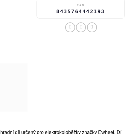
EAN
8435764442193
hradní díl určený pro elektrokoloběžky značky Ewheel. Díl