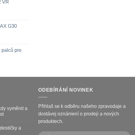
x2 VR
 MAX G30
 palců pro
ODEBÍRÁNÍ NOVINEK
Přihlaš se k odběru našeho zpravodaje a
kdy vyměnit a
dostávej oznámení o prodeji a nových
st
produktech.
destičky a