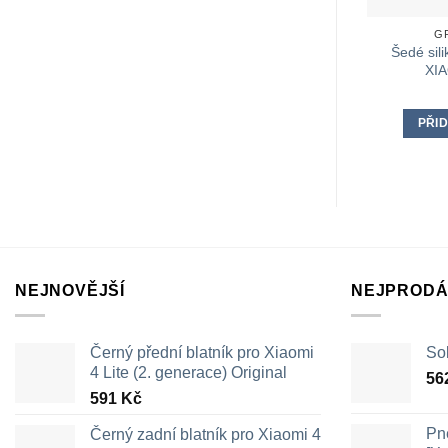
GR
Šedé sili
XIA
PŘID
NEJNOVĚJŠÍ
NEJPRODÁ
Černý přední blatník pro Xiaomi
Sol
4 Lite (2. generace) Original
56
591
Kč
Pn
Černý zadní blatník pro Xiaomi 4