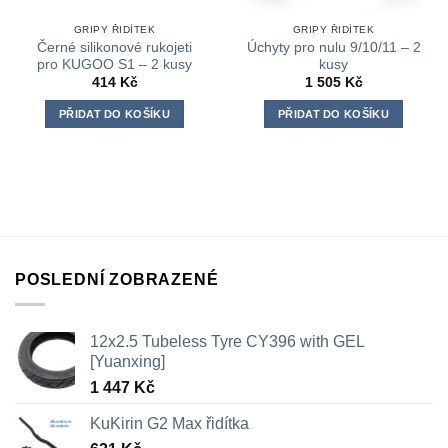
GRIPY ŘIDÍTEK
GRIPY ŘIDÍTEK
Černé silikonové rukojeti
Úchyty pro nulu 9/10/11 – 2
pro KUGOO S1 – 2 kusy
kusy
414
Kč
1 505
Kč
PŘIDAT DO KOŠÍKU
PŘIDAT DO KOŠÍKU
POSLEDNÍ ZOBRAZENÉ
12x2.5 Tubeless Tyre CY396 with GEL
[Yuanxing]
1 447
Kč
KuKirin G2 Max řidítka