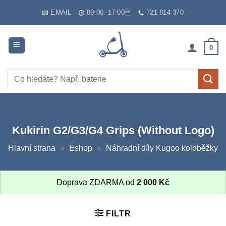
Skip
EMAIL
09:00 -17:00
721 814 370
to
content
0
Hledat:
Kukirin G2/G3/G4 Grips (Without Logo)
Hlavní strana
»
Eshop
»
Náhradní díly Kugoo koloběžky
Doprava ZDARMA od
2 000
Kč
FILTR