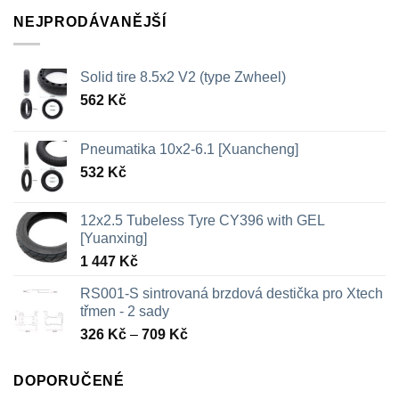
NEJPRODÁVANĚJŠÍ
Solid tire 8.5x2 V2 (type Zwheel)
562
Kč
Pneumatika 10x2-6.1 [Xuancheng]
532
Kč
12x2.5 Tubeless Tyre CY396 with GEL
[Yuanxing]
1 447
Kč
RS001-S sintrovaná brzdová destička pro Xtech
třmen - 2 sady
Rozpětí
326
Kč
–
709
Kč
cen:
326 Kč
DOPORUČENÉ
až