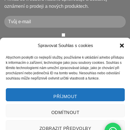
a
pneumatiku
jak
na
oznámení o prodeji a nových produktech.
je
elektrokoloběžce
vyřešit
Xiaomi
(8.5″
vs
10″,
duše
vs.
bezdušové)
Chcete-li odeslat tento formulář, musíte přijmout naše
Spravovat Souhlas s cookies
Prohlášení o ochraně osobních údajů
Abychom poskytli co nejlepší služby, používáme k ukládání a/nebo přístupu
k informacím o zařízení, technologie jako jsou soubory cookies. Souhlas s
těmito technologiemi nám umožní zpracovávat údaje, jako je chování při
procházení nebo jedinečná ID na tomto webu. Nesouhlas nebo odvolání
souhlasu může nepříznivě ovlivnit určité vlastnosti a funkce.
PŘÍJMOUT
Bank
MasterCard
Visa
Visa
Apple
Google
ODMÍTNOUT
Transfer
2
Pay
Pay
OBCHODNÍ PODMÍNKY
ODSTOUPENÍ OD SMLOUVY
ZÁSADY VRÁCENÍ ZBOŽÍ
GDPR
ZÁSADY COOKIES
ZOBRAZIT PŘEDVOLBY
SITE MAP PRODUCT
SITE MAP