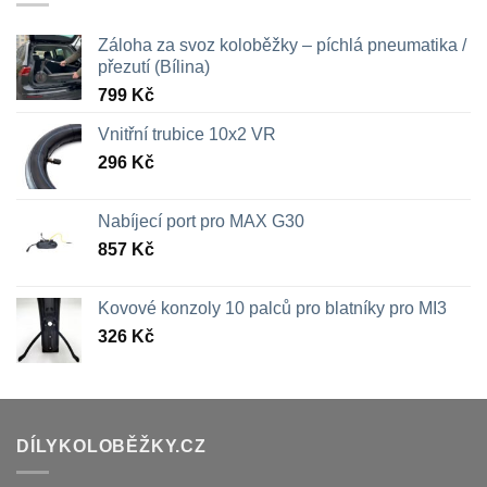
709 Kč
Záloha za svoz koloběžky – píchlá pneumatika /
přezutí (Bílina)
799
Kč
Vnitřní trubice 10x2 VR
296
Kč
Nabíjecí port pro MAX G30
857
Kč
Kovové konzoly 10 palců pro blatníky pro MI3
326
Kč
DÍLYKOLOBĚŽKY.CZ