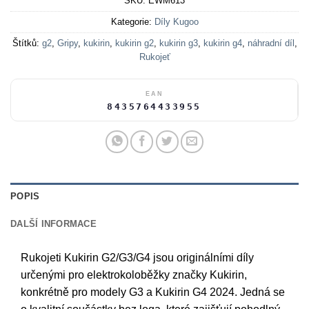
SKU:
EWM613
Kategorie:
Díly Kugoo
Štítků:
g2
,
Gripy
,
kukirin
,
kukirin g2
,
kukirin g3
,
kukirin g4
,
náhradní díl
,
Rukojeť
EAN
8435764433955
POPIS
DALŠÍ INFORMACE
Rukojeti Kukirin G2/G3/G4 jsou originálními díly
určenými pro elektrokoloběžky značky Kukirin,
konkrétně pro modely G3 a Kukirin G4 2024. Jedná se