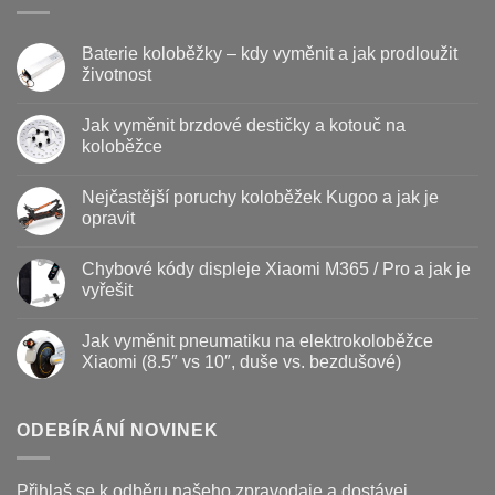
Baterie koloběžky – kdy vyměnit a jak prodloužit
životnost
Žádné
komentáře
Jak vyměnit brzdové destičky a kotouč na
u
textu
koloběžce
s
názvem
Žádné
Baterie
komentáře
Nejčastější poruchy koloběžek Kugoo a jak je
koloběžky
u
–
textu
opravit
kdy
s
vyměnit
názvem
Žádné
a
Jak
komentáře
Chybové kódy displeje Xiaomi M365 / Pro a jak je
jak
vyměnit
u
prodloužit
brzdové
textu
vyřešit
životnost
destičky
s
a
názvem
Žádné
kotouč
Nejčastější
komentáře
Jak vyměnit pneumatiku na elektrokoloběžce
na
poruchy
u
koloběžce
koloběžek
textu
Xiaomi (8.5″ vs 10″, duše vs. bezdušové)
Kugoo
s
a
názvem
Žádné
jak
Chybové
komentáře
je
kódy
u
opravit
displeje
textu
ODEBÍRÁNÍ NOVINEK
Xiaomi
s
M365
názvem
/
Jak
Pro
vyměnit
Přihlaš se k odběru našeho zpravodaje a dostávej