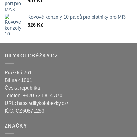
857
Kč
Kovové konzoly 10 palců pro blatníky pro MI3
326
Kč
DÍLYKOLOBĚŽKY.CZ
Pražská 261
Bílina
41801
Česká republika
Telefon:
+420 721 814 370
URL:
https://dilykolobezky.cz/
IČO:
CZ60871253
ZNAČKY