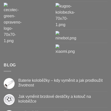
BLOG
Baterie koloběžky – kdy vyměnit a jak prodloužit
životnost
Žádné
komentáře
Jak vyměnit brzdové destičky a kotouč na
u
textu
koloběžce
s
názvem
Žádné
Baterie
komentáře