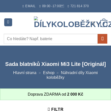
Skip
EMAIL
09:00 -17:00
721 814 370
to
content
0
Hledat:
Sada blatníků Xiaomi Mi3 Lite [Originál]
Hlavní strana
»
Eshop
»
Náhradní díly Xiaomi
koloběžky
Doprava ZDARMA od
2 000
Kč
FILTR