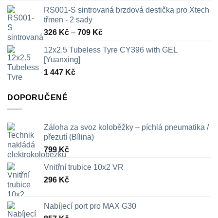
RS001-S sintrovaná brzdová destička pro Xtech
třmen - 2 sady
Rozpětí
326
Kč
–
709
Kč
cen:
12x2.5 Tubeless Tyre CY396 with GEL
326 Kč
[Yuanxing]
až
1 447
Kč
709 Kč
DOPORUČENÉ
Záloha za svoz koloběžky – píchlá pneumatika /
přezutí (Bílina)
799
Kč
Vnitřní trubice 10x2 VR
296
Kč
Nabíjecí port pro MAX G30