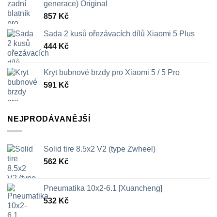
generace) Original
857
Kč
Sada 2 kusů ořezávacích dílů Xiaomi 5 Plus
444
Kč
Kryt bubnové brzdy pro Xiaomi 5 / 5 Pro
591
Kč
NEJPRODÁVANĚJŠÍ
Solid tire 8.5x2 V2 (type Zwheel)
562
Kč
Pneumatika 10x2-6.1 [Xuancheng]
532
Kč