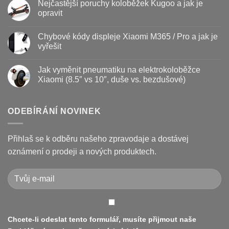
Nejčastější poruchy koloběžek Kugoo a jak je
koloběžky
u
–
textu
opravit
kdy
s
vyměnit
názvem
Žádné
a
Jak
komentáře
Chybové kódy displeje Xiaomi M365 / Pro a jak je
jak
vyměnit
u
prodloužit
brzdové
textu
vyřešit
životnost
destičky
s
a
názvem
Žádné
kotouč
Nejčastější
komentáře
Jak vyměnit pneumatiku na elektrokoloběžce
na
poruchy
u
koloběžce
koloběžek
textu
Xiaomi (8.5″ vs 10″, duše vs. bezdušové)
Kugoo
s
a
názvem
Žádné
jak
Chybové
komentáře
je
kódy
u
opravit
displeje
textu
ODEBÍRÁNÍ NOVINEK
Xiaomi
s
M365
názvem
/
Jak
Pro
vyměnit
Přihlaš se k odběru našeho zpravodaje a dostávej
a
pneumatiku
jak
na
oznámení o prodeji a nových produktech.
je
elektrokoloběžce
vyřešit
Xiaomi
(8.5″
vs
10″,
duše
vs.
bezdušové)
Chcete-li odeslat tento formulář, musíte přijmout naše