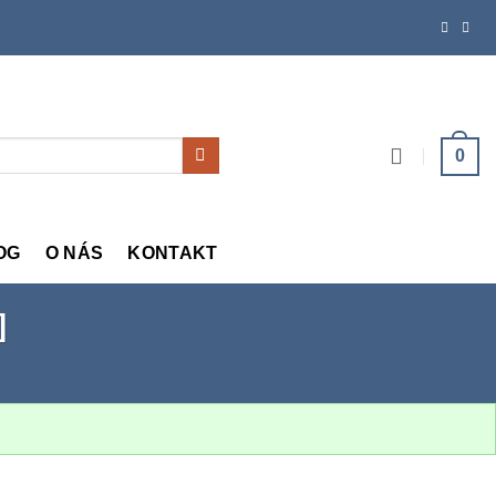
0
OG
O NÁS
KONTAKT
]