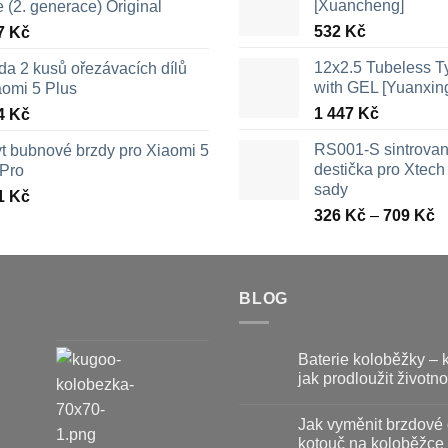
[Xuancheng]
e (2. generace) Original
532
Kč
7
Kč
12x2.5 Tubeless 
da 2 kusů ořezávacích dílů
with GEL [Yuanxin
aomi 5 Plus
1 447
Kč
4
Kč
RS001-S sintrova
yt bubnové brzdy pro Xiaomi 5
destička pro Xtech 
 Pro
sady
1
Kč
R
326
Kč
–
709
Kč
c
3
a
BLOG
7
Baterie koloběžky – 
jak prodloužit životno
Žádné
komentáře
Jak vyměnit brzdové 
u
textu
kotouč na koloběžce