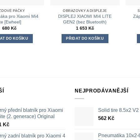
ZDOVÉ PÁČKY
OBRAZOVKY A DISPLEJE
S
áka pro Xiaomi Mi4
DISPLEJ XIAOMI MI4 LITE
Záp
ite [Ewheel]
GEN2 (bez Bluetooth)
680
Kč
1 653
Kč
AT DO KOŠÍKU
PŘIDAT DO KOŠÍKU
ŠÍ
NEJPRODÁVANĚJŠÍ
ný přední blatník pro Xiaomi
Solid tire 8.5x2 V2
ite (2. generace) Original
562
Kč
1
Kč
Pneumatika 10x2-
ný zadní blatník pro Xiaomi 4