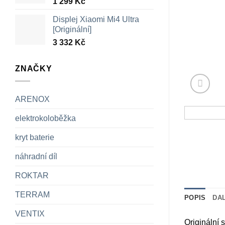
1 299
Kč
Displej Xiaomi Mi4 Ultra
[Originální]
3 332
Kč
ZNAČKY
ARENOX
elektrokoloběžka
kryt baterie
náhradní díl
ROKTAR
TERRAM
POPIS
DA
VENTIX
Originální 