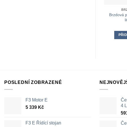
BR
Brzdová p
l
PŘID
POSLEDNÍ ZOBRAZENÉ
NEJNOVĚJ
F3 Motor E
Čer
4 L
5 339
Kč
59
F3 E Řídící stojan
Čer