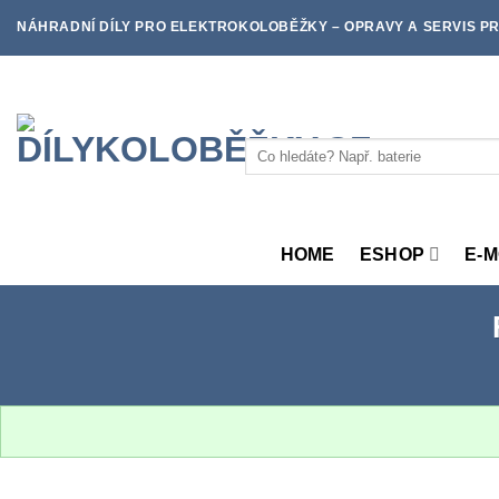
Skip
NÁHRADNÍ DÍLY PRO ELEKTROKOLOBĚŽKY – OPRAVY A SERVIS PR
to
content
Hledat:
HOME
ESHOP
E-