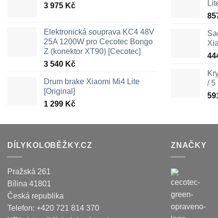
Lit
3 975
Kč
85
Elektronická souprava KC4 48V
Sa
25A 1200W pro Cecotec Bongo
Xi
Z (konektor XT90) [Cecotec]
44
3 540
Kč
Kr
Drum brake Xiaomi Mi4 Lite
/ 5
[Original]
59
1 299
Kč
DÍLYKOLOBĚŽKY.CZ
ZNAČKY
Pražská 261
Bílina
41801
Česká republika
Telefon:
+420 721 814 370