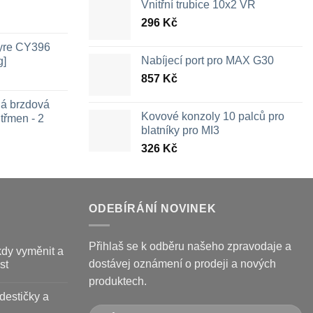
Vnitřní trubice 10x2 VR
296
Kč
Tyre CY396
Nabíjecí port pro MAX G30
g]
857
Kč
ná brzdová
Kovové konzoly 10 palců pro
třmen - 2
blatníky pro MI3
326
Kč
ozpětí
en:
26 Kč
ž
09 Kč
ODEBÍRÁNÍ NOVINEK
Přihlaš se k odběru našeho zpravodaje a
kdy vyměnit a
dostávej oznámení o prodeji a nových
st
produktech.
destičky a