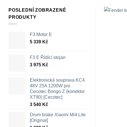
POSLEDNÍ ZOBRAZENÉ
PRODUKTY
F3 Motor E
5 339
Kč
F3 E Řídící stojan
3 975
Kč
Elektronická souprava KC4
48V 25A 1200W pro
Cecotec Bongo Z (konektor
XT90) [Cecotec]
3 540
Kč
Drum brake Xiaomi Mi4 Lite
[Original]