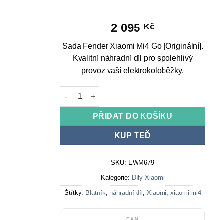
2 095
Kč
Sada Fender Xiaomi Mi4 Go [Originální].
Kvalitní náhradní díl pro spolehlivý
provoz vaší elektrokoloběžky.
Fender kit Xiaomi Mi4 Go [Original] množství
PŘIDAT DO KOŠÍKU
KUP TEĎ
SKU:
EWM679
Kategorie:
Díly Xiaomi
Štítky:
Blatník
,
náhradní díl
,
Xiaomi
,
xiaomi mi4
EAN