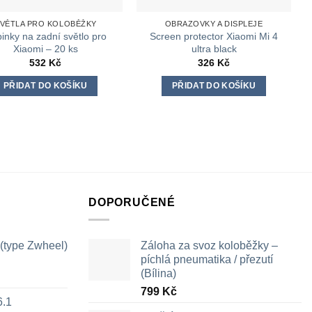
VĚTLA PRO KOLOBĚŽKY
OBRAZOVKY A DISPLEJE
inky na zadní světlo pro
Screen protector Xiaomi Mi 4
Xiaomi – 20 ks
ultra black
532
Kč
326
Kč
PŘIDAT DO KOŠÍKU
PŘIDAT DO KOŠÍKU
DOPORUČENÉ
 (type Zwheel)
Záloha za svoz koloběžky –
píchlá pneumatika / přezutí
(Bílina)
799
Kč
6.1