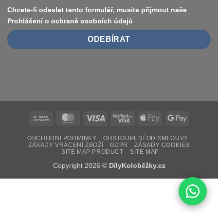
Chcete-li odeslat tento formulář, musíte přijmout naše
Prohlášení o ochraně osobních údajů
Bank
MasterCard
Visa
Visa
Apple
Google
Transfer
2
Pay
Pay
OBCHODNÍ PODMÍNKY
ODSTOUPENÍ OD SMLOUVY
ZÁSADY VRÁCENÍ ZBOŽÍ
GDPR
ZÁSADY COOKIES
SITE MAP PRODUCT
SITE MAP
Copyright 2026 ©
DílyKoloběžky.cz