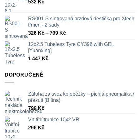
532
Kč
RS001-S sintrovaná brzdová destička pro Xtech
třmen - 2 sady
Rozpětí
326
Kč
–
709
Kč
cen:
12x2.5 Tubeless Tyre CY396 with GEL
326 Kč
[Yuanxing]
až
1 447
Kč
709 Kč
DOPORUČENÉ
Záloha za svoz koloběžky – píchlá pneumatika /
přezutí (Bílina)
799
Kč
Vnitřní trubice 10x2 VR
296
Kč