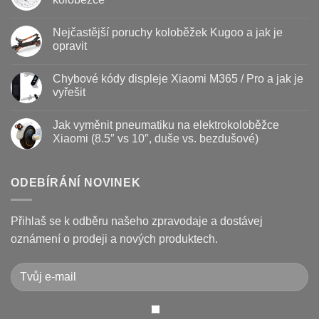
s
názvem
Žádné
Baterie
komentáře
Nejčastější poruchy koloběžek Kugoo a jak je
koloběžky
u
–
textu
opravit
kdy
s
vyměnit
názvem
Žádné
a
Jak
komentáře
Chybové kódy displeje Xiaomi M365 / Pro a jak je
jak
vyměnit
u
prodloužit
brzdové
textu
vyřešit
životnost
destičky
s
a
názvem
Žádné
kotouč
Nejčastější
komentáře
Jak vyměnit pneumatiku na elektrokoloběžce
na
poruchy
u
koloběžce
koloběžek
textu
Xiaomi (8.5″ vs 10″, duše vs. bezdušové)
Kugoo
s
a
názvem
Žádné
jak
Chybové
komentáře
je
kódy
u
opravit
displeje
textu
ODEBÍRÁNÍ NOVINEK
Xiaomi
s
M365
názvem
/
Jak
Pro
vyměnit
Přihlaš se k odběru našeho zpravodaje a dostávej
a
pneumatiku
jak
na
oznámení o prodeji a nových produktech.
je
elektrokoloběžce
vyřešit
Xiaomi
(8.5″
vs
10″,
duše
vs.
bezdušové)