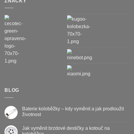
ZNAČKY
BLOG
Baterie koloběžky – kdy vyměnit a jak prodloužit
životnost
Žádné
komentáře
Jak vyměnit brzdové destičky a kotouč na
u
textu
koloběžce