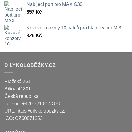
Nabíjecí port pro MAX G30
857
Kč
Kovové konzoly 10 palců pro blatníky pro MI3
326
Kč
DÍLYKOLOBĚŽKY.CZ
Pražská 261
Bílina
41801
Česká republika
Telefon:
+420 721 814 370
URL:
https://dilykolobezky.cz/
IČO:
CZ60871253