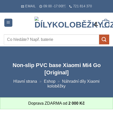
Skip
EMAIL
09:00 -17:00
721 814 370
to
content
0
Hledat:
Non-slip PVC base Xiaomi Mi4 Go
[Original]
Hlavní strana
»
Eshop
»
Náhradní díly Xiaomi
koloběžky
Doprava ZDARMA od
2 000
Kč