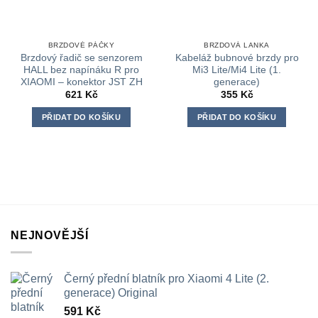
BRZDOVÉ PÁČKY
BRZDOVÁ LANKA
Brzdový řadič se senzorem
Kabeláž bubnové brzdy pro
HALL bez napínáku R pro
Mi3 Lite/Mi4 Lite (1.
XIAOMI – konektor JST ZH
generace)
621
Kč
355
Kč
PŘIDAT DO KOŠÍKU
PŘIDAT DO KOŠÍKU
NEJNOVĚJŠÍ
Černý přední blatník pro Xiaomi 4 Lite (2.
generace) Original
591
Kč