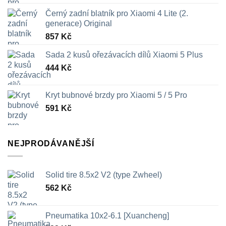
Černý zadní blatník pro Xiaomi 4 Lite (2.
generace) Original
857
Kč
Sada 2 kusů ořezávacích dílů Xiaomi 5 Plus
444
Kč
Kryt bubnové brzdy pro Xiaomi 5 / 5 Pro
591
Kč
NEJPRODÁVANĚJŠÍ
Solid tire 8.5x2 V2 (type Zwheel)
562
Kč
Pneumatika 10x2-6.1 [Xuancheng]