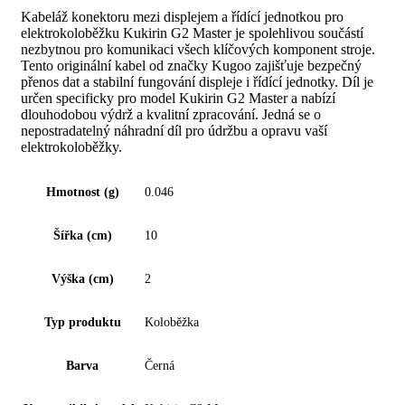
Kabeláž konektoru mezi displejem a řídící jednotkou pro
elektrokoloběžku Kukirin G2 Master je spolehlivou součástí
nezbytnou pro komunikaci všech klíčových komponent stroje.
Tento originální kabel od značky Kugoo zajišťuje bezpečný
přenos dat a stabilní fungování displeje i řídící jednotky. Díl je
určen specificky pro model Kukirin G2 Master a nabízí
dlouhodobou výdrž a kvalitní zpracování. Jedná se o
nepostradatelný náhradní díl pro údržbu a opravu vaší
elektrokoloběžky.
Hmotnost (g)
0.046
Šířka (cm)
10
Výška (cm)
2
Typ produktu
Koloběžka
Barva
Černá