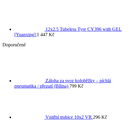
12x2.5 Tubeless Tyre CY396 with GEL
[Yuanxing]
1 447
Kč
Doporučené
Záloha za svoz koloběžky – píchlá
pneumatika / přezutí (Bílina)
799
Kč
Vnitřní trubice 10x2 VR
296
Kč