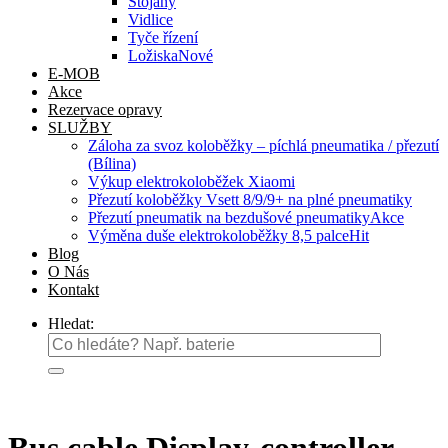
Stojany
Vidlice
Tyče řízení
Ložiska
E-MOB
Akce
Rezervace opravy
SLUŽBY
Záloha za svoz koloběžky – píchlá pneumatika / přezutí
(Bílina)
Výkup elektrokoloběžek Xiaomi
Přezutí koloběžky Vsett 8/9/9+ na plné pneumatiky
Přezutí pneumatik na bezdušové pneumatiky
Výměna duše elektrokoloběžky 8,5 palce
Blog
O Nás
Kontakt
Hledat: