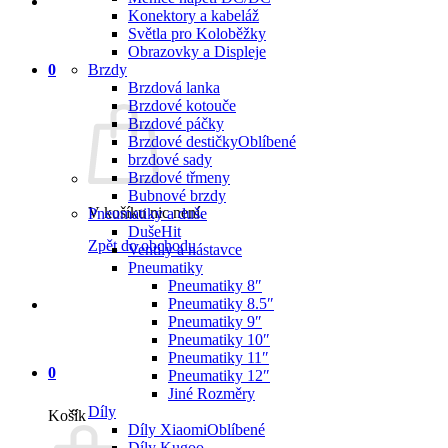
Konektory a kabeláž
Světla pro Koloběžky
Obrazovky a Displeje
0
Brzdy
Brzdová lanka
Brzdové kotouče
Brzdové páčky
Brzdové destičky
brzdové sady
Brzdové třmeny
Bubnové brzdy
V košíku nic není.
Pneumatiky a duše
Duše
Zpět do obchodu
Ventily a nástavce
Pneumatiky
Pneumatiky 8″
Pneumatiky 8.5″
Pneumatiky 9″
Pneumatiky 10″
Pneumatiky 11″
0
Pneumatiky 12″
Jiné Rozměry
Díly
Košík
Díly Xiaomi
Díly Kugoo