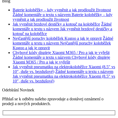
Blog
Baterie koloběžky – kdy vyměnit a jak prodloužit životnost
Žádné komentáře
u textu s názvem Baterie koloběžky – kdy
vyměnit a jak prodloužit životnost
Jak vyměnit brzdové destičky a kotouč na koloběžce
Žádné
komentáře
u textu s názvem Jak vyměnit brzdové destičky a
kotouč na koloběžce
Nejčastější poruchy koloběžek Kugoo a jak je opravit
Žádné
komentáře
u textu s názvem Nejčastější poruchy koloběžek
Kugoo a jak je opravit
Chybové kódy displeje Xiaomi M365 / Pro a jak je vyřešit
Žádné komentáře
u textu s názvem Chybové kódy displeje
Xiaomi M365 / Pro a jak je vyřešit
Jak vyměnit pneumatiku na elektrokoloběžce Xiaomi (8.5″ vs
10″, duše vs. bezdušové)
Žádné komentáře
u textu s názvem
Jak vyměnit pneumatiku na elektrokoloběžce Xiaomi (8.5″ vs
10″, duše vs. bezdušové)
Odebírání Novinek
Přihlaš se k odběru našeho zpravodaje a dostávej oznámení o
prodeji a nových produktech.