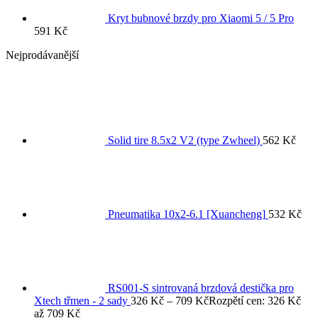
Kryt bubnové brzdy pro Xiaomi 5 / 5 Pro
591
Kč
Nejprodávanější
Solid tire 8.5x2 V2 (type Zwheel)
562
Kč
Pneumatika 10x2-6.1 [Xuancheng]
532
Kč
RS001-S sintrovaná brzdová destička pro
Xtech třmen - 2 sady
326
Kč
–
709
Kč
Rozpětí cen: 326 Kč
až 709 Kč