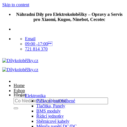
Skip to content
Náhradní Díly pro Elektrokoloběžky – Opravy a Servis
pro Xiaomi, Kugoo, Ninebot, Cecotec
Email
09:00 -17:00
721 814 370
Home
Eshop
Hledat:
Elektronika
Páčky plynu
Tlačítka, Panely
BMS moduly
Řídicí jednotky
Sběrnicové kabely
Měniče napětí DC/DC