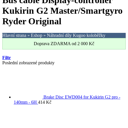
Bus cable Display-controller
Kukirin G2 Master/Smartgyro
Ryder Original
Hlavní strana
»
Eshop
»
Náhradní díly Kugoo koloběžky
Doprava ZDARMA od
2 000
Kč
Filtr
Poslední zobrazené produkty
Brake Disc EWD004 for Kukirin G2 pro -
140mm - 6H
414
Kč