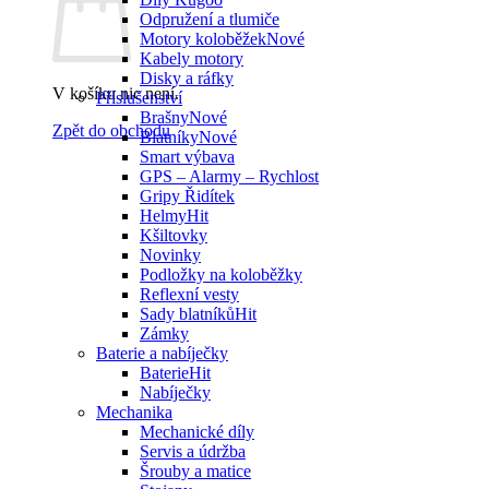
Odpružení a tlumiče
Motory koloběžek
Kabely motory
Disky a ráfky
V košíku nic není.
Příslušenství
Brašny
Zpět do obchodu
Blatníky
Smart výbava
GPS – Alarmy – Rychlost
Gripy Řidítek
Helmy
Kšiltovky
Novinky
Podložky na koloběžky
Reflexní vesty
Sady blatníků
Zámky
Baterie a nabíječky
Baterie
Nabíječky
Mechanika
Mechanické díly
Servis a údržba
Šrouby a matice