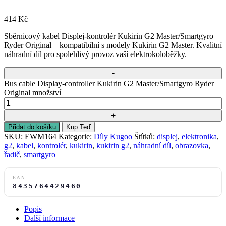
414
Kč
Sběrnicový kabel Displej-kontrolér Kukirin G2 Master/Smartgyro
Ryder Original – kompatibilní s modely Kukirin G2 Master. Kvalitní
náhradní díl pro spolehlivý provoz vaší elektrokoloběžky.
Bus cable Display-controller Kukirin G2 Master/Smartgyro Ryder
Original množství
Přidat do košíku
Kup Teď
SKU:
EWM164
Kategorie:
Díly Kugoo
Štítků:
displej
,
elektronika
,
g2
,
kabel
,
kontrolér
,
kukirin
,
kukirin g2
,
náhradní díl
,
obrazovka
,
řadič
,
smartgyro
EAN
8435764429460
Popis
Další informace