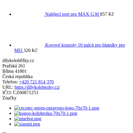
Nabíjecí port pro MAX G30
857
Kč
Kovové konzoly 10 palců pro blatníky pro
MI3
326
Kč
dílykoloběžky.cz
Pražská 261
Bílina
41801
Česká republika
Telefon:
+420 721 814 370
URL:
https://dilykolobezky.cz/
IČO:
CZ60871253
Značky