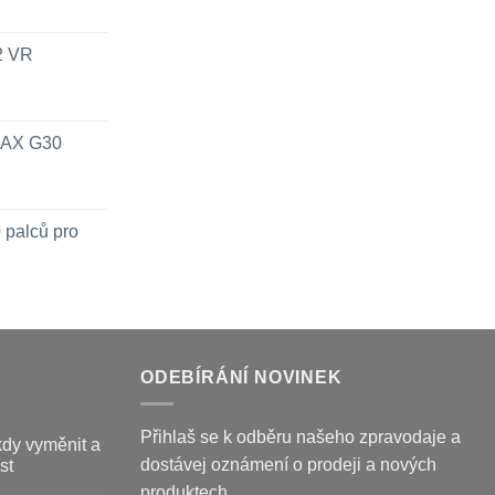
x2 VR
 MAX G30
 palců pro
ODEBÍRÁNÍ NOVINEK
Přihlaš se k odběru našeho zpravodaje a
kdy vyměnit a
dostávej oznámení o prodeji a nových
st
produktech.