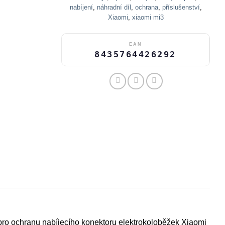
nabíjení
,
náhradní díl
,
ochrana
,
příslušenství
,
Xiaomi
,
xiaomi mi3
EAN
8435764426292
 pro ochranu nabíjecího konektoru elektrokoloběžek Xiaomi