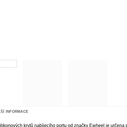
LŠÍ INFORMACE
ilikonových krytů nabíjecího portu od značky Ewheel je určena