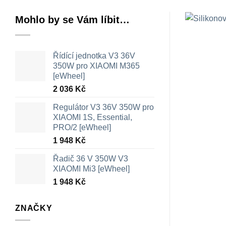
Mohlo by se Vám líbit…
Řídící jednotka V3 36V
350W pro XIAOMI M365
[eWheel]
2 036
Kč
Regulátor V3 36V 350W pro
XIAOMI 1S, Essential,
PRO/2 [eWheel]
1 948
Kč
Řadič 36 V 350W V3
XIAOMI Mi3 [eWheel]
1 948
Kč
ZNAČKY