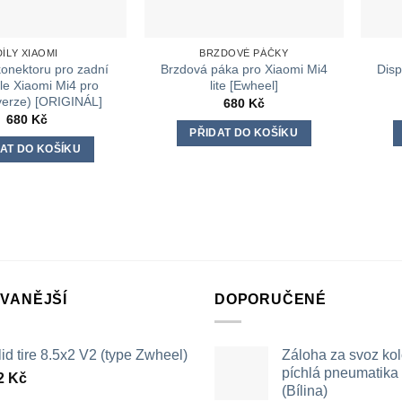
DÍLY XIAOMI
BRZDOVÉ PÁČKY
onektoru pro zadní
Brzdová páka pro Xiaomi Mi4
Disp
le Xiaomi Mi4 pro
lite [Ewheel]
 verze) [ORIGINÁL]
680
Kč
680
Kč
PŘIDAT DO KOŠÍKU
AT DO KOŠÍKU
VANĚJŠÍ
DOPORUČENÉ
id tire 8.5x2 V2 (type Zwheel)
Záloha za svoz ko
píchlá pneumatika /
2
Kč
(Bílina)