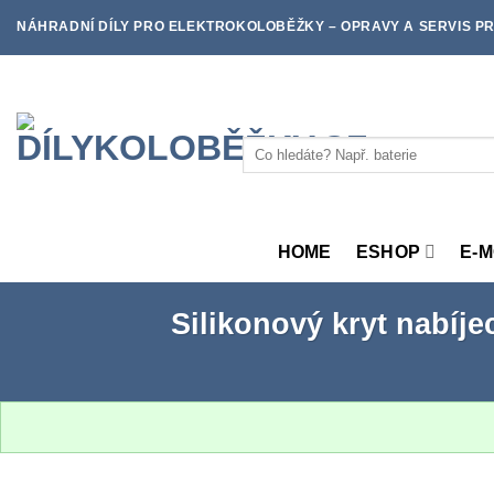
Skip
NÁHRADNÍ DÍLY PRO ELEKTROKOLOBĚŽKY – OPRAVY A SERVIS PR
to
content
Hledat:
HOME
ESHOP
E-
Silikonový kryt nabíje