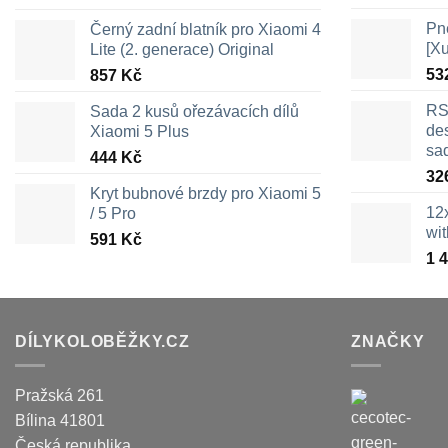
Pn
Černý zadní blatník pro Xiaomi 4
[X
Lite (2. generace) Original
53
857
Kč
RS
Sada 2 kusů ořezávacích dílů
des
Xiaomi 5 Plus
sa
444
Kč
32
Kryt bubnové brzdy pro Xiaomi 5
12
/ 5 Pro
wi
591
Kč
1 
DÍLYKOLOBĚŽKY.CZ
ZNAČKY
Pražská 261
Bílina
41801
Česká republika