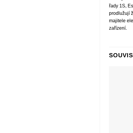
řady 1S, Es
prodlužují 
majitele el
zařízení.
SOUVIS