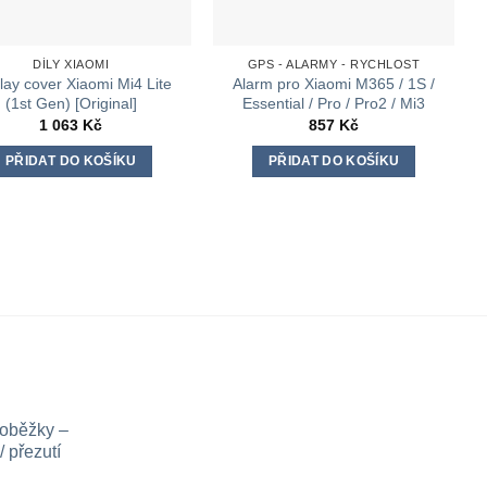
DÍLY XIAOMI
GPS - ALARMY - RYCHLOST
lay cover Xiaomi Mi4 Lite
Alarm pro Xiaomi M365 / 1S /
(1st Gen) [Original]
Essential / Pro / Pro2 / Mi3
1 063
Kč
857
Kč
PŘIDAT DO KOŠÍKU
PŘIDAT DO KOŠÍKU
loběžky –
 přezutí