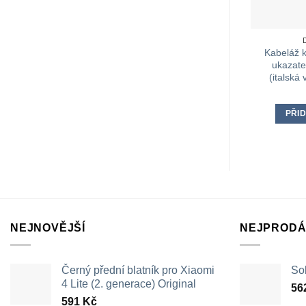
Kabeláž k
ukazate
(italská
PŘID
NEJNOVĚJŠÍ
NEJPRODÁ
Černý přední blatník pro Xiaomi
Sol
4 Lite (2. generace) Original
56
591
Kč