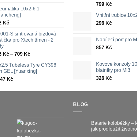
799
Kč
eumatika 10x2-6.1
uancheng]
Vnitřní trubice 10
2
Kč
296
Kč
001-S sintrovaná brzdová
Nabíjecí port pro
tička pro Xtech třmen - 2
dy
857
Kč
Rozpětí
6
Kč
–
709
Kč
cen:
Kovové konzoly 10
x2.5 Tubeless Tyre CY396
326 Kč
blatníky pro MI3
th GEL [Yuanxing]
až
326
Kč
447
Kč
709 Kč
BLOG
Baterie koloběžky – 
jak prodloužit životno
Žádné