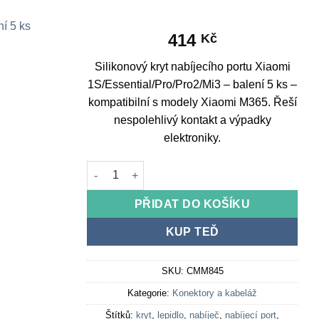
414
Kč
Silikonový kryt nabíjecího portu Xiaomi
1S/Essential/Pro/Pro2/Mi3 – balení 5 ks –
kompatibilní s modely Xiaomi M365. Řeší
nespolehlivý kontakt a výpadky
elektroniky.
Silikonový kryt nabíjecího portu Xiaomi 1S/Esse
PŘIDAT DO KOŠÍKU
KUP TEĎ
SKU:
CMM845
Kategorie:
Konektory a kabeláž
Štítků:
kryt
,
lepidlo
,
nabíječ
,
nabíjecí port
,