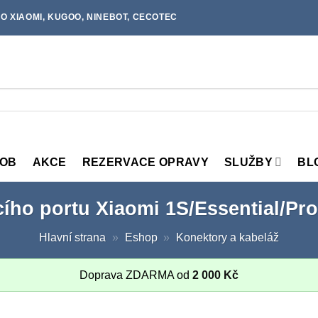
O XIAOMI, KUGOO, NINEBOT, CECOTEC
MOB
AKCE
REZERVACE OPRAVY
SLUŽBY
BL
cího portu Xiaomi 1S/Essential/Pro
Hlavní strana
»
Eshop
»
Konektory a kabeláž
Doprava ZDARMA od
2 000
Kč