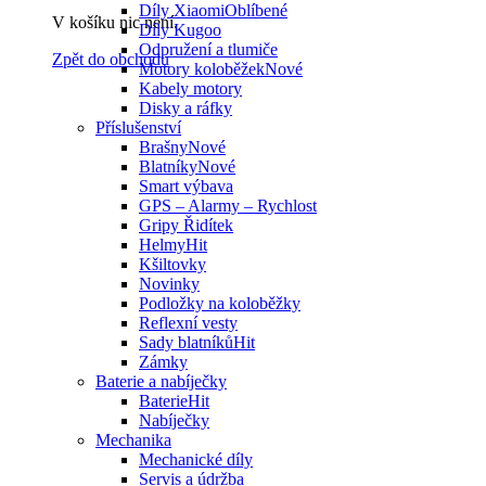
Díly Xiaomi
V košíku nic není.
Díly Kugoo
Odpružení a tlumiče
Zpět do obchodu
Motory koloběžek
Kabely motory
Disky a ráfky
Příslušenství
Brašny
Blatníky
Smart výbava
GPS – Alarmy – Rychlost
Gripy Řidítek
Helmy
Kšiltovky
Novinky
Podložky na koloběžky
Reflexní vesty
Sady blatníků
Zámky
Baterie a nabíječky
Baterie
Nabíječky
Mechanika
Mechanické díly
Servis a údržba