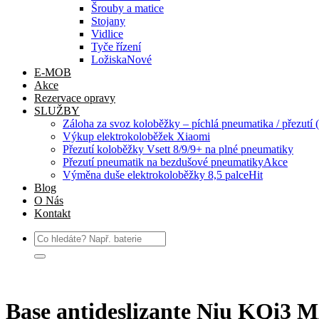
Šrouby a matice
Stojany
Vidlice
Tyče řízení
Ložiska
E-MOB
Akce
Rezervace opravy
SLUŽBY
Záloha za svoz koloběžky – píchlá pneumatika / přezutí (
Výkup elektrokoloběžek Xiaomi
Přezutí koloběžky Vsett 8/9/9+ na plné pneumatiky
Přezutí pneumatik na bezdušové pneumatiky
Výměna duše elektrokoloběžky 8,5 palce
Blog
O Nás
Kontakt
Hledat:
Base antideslizante Niu KQi3 