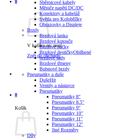
0
Sběrnicové kabely
Měniče napětí DC/DC
Konektory a kabeláž
Světla pro Koloběžky
Obrazovky a Displeje
Brzdy
Brzdová lanka
Brzdové kotouče
V košíku nic není.
Brzdové páčky
Brzdové destičky
Zpět do obchodu
brzdové sady
Brzdové třmeny
Bubnové brzdy
Pneumatiky a duše
Duše
Ventily a nástavce
Pneumatiky
0
Pneumatiky 8″
Pneumatiky 8.5″
Pneumatiky 9″
Košík
Pneumatiky 10″
Pneumatiky 11″
Pneumatiky 12″
Jiné Rozměry
Díly