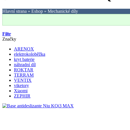
Hlavní strana
»
Eshop
»
Mechanické díly
Filtr
Značky
ARENOX
elektrokoloběžka
kryt baterie
náhradní díl
ROKTAR
TERRAM
VENTIX
viketory
Xiaomi
ZEPHIR