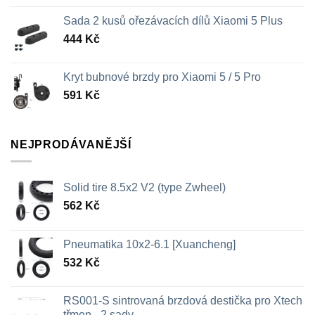
Sada 2 kusů ořezávacích dílů Xiaomi 5 Plus
444
Kč
Kryt bubnové brzdy pro Xiaomi 5 / 5 Pro
591
Kč
NEJPRODÁVANĚJŠÍ
Solid tire 8.5x2 V2 (type Zwheel)
562
Kč
Pneumatika 10x2-6.1 [Xuancheng]
532
Kč
RS001-S sintrovaná brzdová destička pro Xtech
třmen - 2 sady