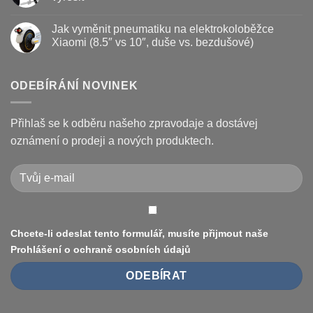
životnost
destičky
s
a
názvem
Žádné
kotouč
Nejčastější
komentáře
Jak vyměnit pneumatiku na elektrokoloběžce
na
poruchy
u
koloběžce
koloběžek
textu
Xiaomi (8.5″ vs 10″, duše vs. bezdušové)
Kugoo
s
a
názvem
Žádné
jak
Chybové
komentáře
je
kódy
u
opravit
displeje
textu
ODEBÍRÁNÍ NOVINEK
Xiaomi
s
M365
názvem
/
Jak
Pro
vyměnit
Přihlaš se k odběru našeho zpravodaje a dostávej
a
pneumatiku
jak
na
oznámení o prodeji a nových produktech.
je
elektrokoloběžce
vyřešit
Xiaomi
(8.5″
vs
10″,
duše
vs.
bezdušové)
Chcete-li odeslat tento formulář, musíte přijmout naše
Prohlášení o ochraně osobních údajů