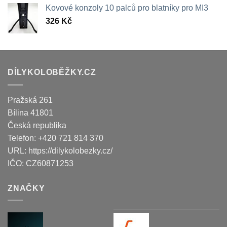
Kovové konzoly 10 palců pro blatníky pro MI3
326
Kč
DÍLYKOLOBĚŽKY.CZ
Pražská 261
Bílina
41801
Česká republika
Telefon:
+420 721 814 370
URL:
https://dilykolobezky.cz/
IČO:
CZ60871253
ZNAČKY