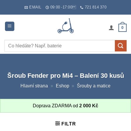
Skip
EMAIL
09:00 -17:00
721 814 370
to
content
0
Hledat:
Šroub Fender pro Mi4 – Balení 30 kusů
Hlavní strana
»
Eshop
»
Šrouby a matice
Doprava ZDARMA od
2 000
Kč
FILTR