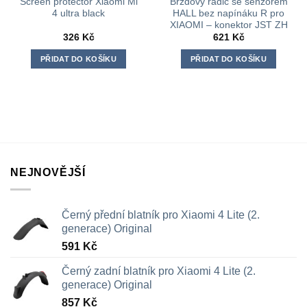
Screen protector Xiaomi Mi
Brzdový řadič se senzorem
4 ultra black
HALL bez napínáku R pro
XIAOMI – konektor JST ZH
326
Kč
621
Kč
PŘIDAT DO KOŠÍKU
PŘIDAT DO KOŠÍKU
NEJNOVĚJŠÍ
Černý přední blatník pro Xiaomi 4 Lite (2.
generace) Original
591
Kč
Černý zadní blatník pro Xiaomi 4 Lite (2.
generace) Original
857
Kč