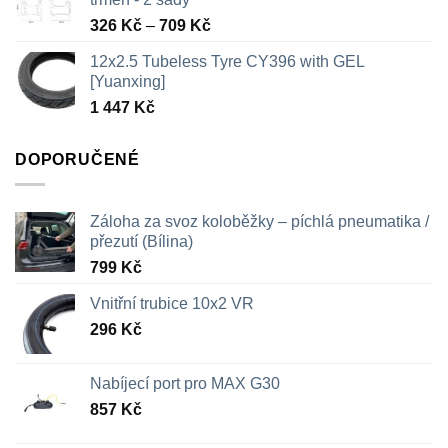
Rozpětí
326
Kč
–
709
Kč
cen:
12x2.5 Tubeless Tyre CY396 with GEL
326 Kč
[Yuanxing]
až
1 447
Kč
709 Kč
DOPORUČENÉ
Záloha za svoz koloběžky – píchlá pneumatika /
přezutí (Bílina)
799
Kč
Vnitřní trubice 10x2 VR
296
Kč
Nabíjecí port pro MAX G30
857
Kč