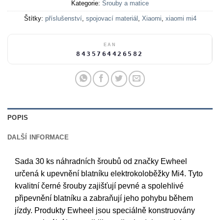
Kategorie:
Šrouby a matice
Štítky:
příslušenství
,
spojovací materiál
,
Xiaomi
,
xiaomi mi4
EAN
8435764426582
POPIS
DALŠÍ INFORMACE
Sada 30 ks náhradních šroubů od značky Ewheel
určená k upevnění blatníku elektrokoloběžky Mi4. Tyto
kvalitní černé šrouby zajišťují pevné a spolehlivé
připevnění blatníku a zabraňují jeho pohybu během
jízdy. Produkty Ewheel jsou speciálně konstruovány