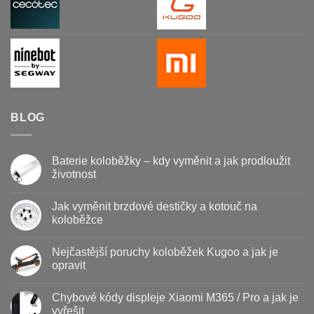
BLOG
Baterie koloběžky – kdy vyměnit a jak prodloužit
životnost
Žádné
komentáře
Jak vyměnit brzdové destičky a kotouč na
u
textu
koloběžce
s
názvem
Žádné
Baterie
komentáře
Nejčastější poruchy koloběžek Kugoo a jak je
koloběžky
u
–
textu
opravit
kdy
s
vyměnit
názvem
Žádné
a
Jak
komentáře
Chybové kódy displeje Xiaomi M365 / Pro a jak je
jak
vyměnit
u
prodloužit
brzdové
textu
vyřešit