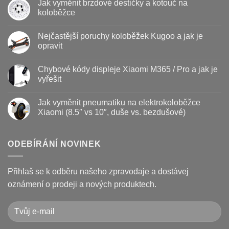
Jak vyměnit brzdové destičky a kotouč na
u
textu
koloběžce
s
názvem
Žádné
Baterie
komentáře
Nejčastější poruchy koloběžek Kugoo a jak je
koloběžky
u
–
textu
opravit
kdy
s
vyměnit
názvem
Žádné
a
Jak
komentáře
Chybové kódy displeje Xiaomi M365 / Pro a jak je
jak
vyměnit
u
prodloužit
brzdové
textu
vyřešit
životnost
destičky
s
a
názvem
Žádné
kotouč
Nejčastější
komentáře
Jak vyměnit pneumatiku na elektrokoloběžce
na
poruchy
u
koloběžce
koloběžek
textu
Xiaomi (8.5″ vs 10″, duše vs. bezdušové)
Kugoo
s
a
názvem
Žádné
jak
Chybové
komentáře
je
kódy
u
opravit
displeje
textu
ODEBÍRÁNÍ NOVINEK
Xiaomi
s
M365
názvem
/
Jak
Pro
vyměnit
Přihlaš se k odběru našeho zpravodaje a dostávej
a
pneumatiku
jak
na
oznámení o prodeji a nových produktech.
je
elektrokoloběžce
vyřešit
Xiaomi
(8.5″
vs
10″,
duše
vs.