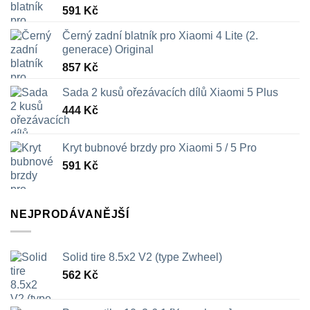
591
Kč
Černý zadní blatník pro Xiaomi 4 Lite (2.
generace) Original
857
Kč
Sada 2 kusů ořezávacích dílů Xiaomi 5 Plus
444
Kč
Kryt bubnové brzdy pro Xiaomi 5 / 5 Pro
591
Kč
NEJPRODÁVANĚJŠÍ
Solid tire 8.5x2 V2 (type Zwheel)
562
Kč