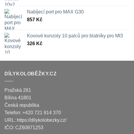
Nabíjecí port pro MAX G30
857
Kč
Kovové konzoly 10 palců pro blatníky pro MI3
326
Kč
DÍLYKOLOBĚŽKY.CZ
Pražská 261
Bílina
41801
Česká republika
Telefon:
+420 721 814 370
URL:
https://dilykolobezky.cz/
IČO:
CZ60871253