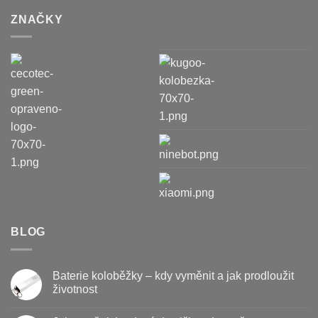
ZNAČKY
BLOG
Baterie koloběžky – kdy vyměnit a jak prodloužit
životnost
Žádné
komentáře