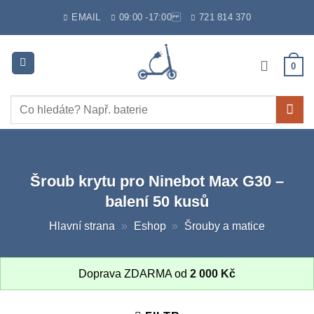
Skip
EMAIL
09:00 -17:00
721 814 370
to
content
0
Hledat:
Šroub krytu pro Ninebot Max G30 –
balení 50 kusů
Hlavní strana
»
Eshop
»
Šrouby a matice
Doprava ZDARMA od
2 000
Kč