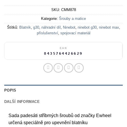
SKU:
CMM878
Kategorie:
Šrouby a matice
Štítků:
Blatník
,
g30
,
náhradní díl
,
Ninebot
,
ninebot g30
,
ninebot max
,
příslušenství
,
spojovací materiál
EAN
8435764426629
POPIS
DALŠÍ INFORMACE
Sada padesáti stříbrných šroubů od značky Ewheel
určená speciálně pro upevnění blatníku