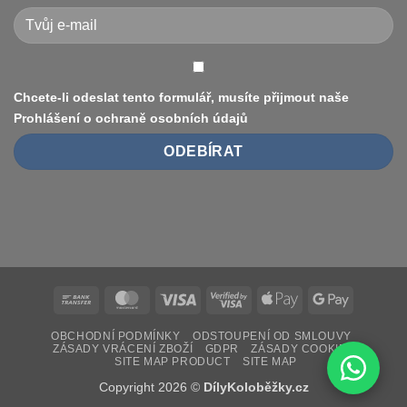
(8.5″
vs
10″,
duše
vs.
bezdušové)
Chcete-li odeslat tento formulář, musíte přijmout naše
Prohlášení o ochraně osobních údajů
Bank
MasterCard
Visa
Visa
Apple
Google
Transfer
2
Pay
Pay
OBCHODNÍ PODMÍNKY
ODSTOUPENÍ OD SMLOUVY
ZÁSADY VRÁCENÍ ZBOŽÍ
GDPR
ZÁSADY COOKIES
SITE MAP PRODUCT
SITE MAP
Copyright 2026 ©
DílyKoloběžky.cz