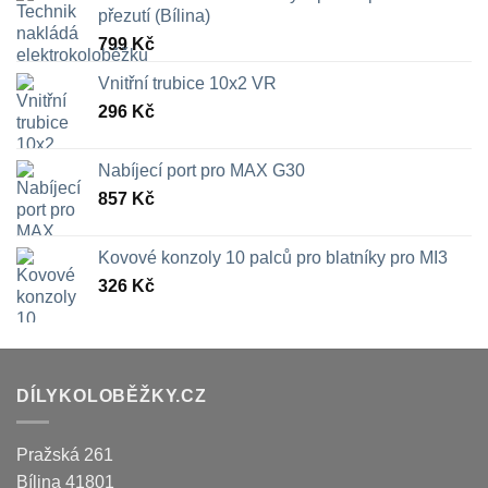
přezutí (Bílina)
799
Kč
Vnitřní trubice 10x2 VR
296
Kč
Nabíjecí port pro MAX G30
857
Kč
Kovové konzoly 10 palců pro blatníky pro MI3
326
Kč
DÍLYKOLOBĚŽKY.CZ
Pražská 261
Bílina
41801