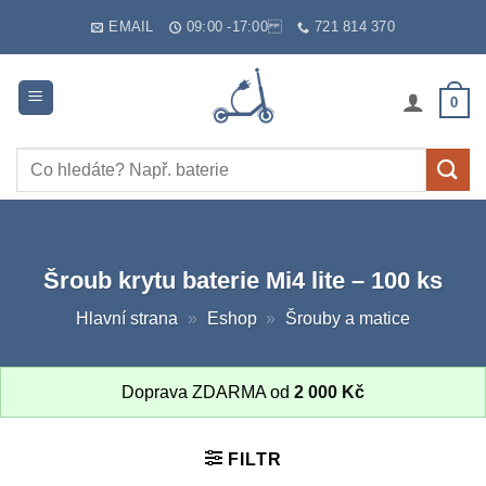
Skip
EMAIL
09:00 -17:00
721 814 370
to
content
0
Hledat:
Šroub krytu baterie Mi4 lite – 100 ks
Hlavní strana
»
Eshop
»
Šrouby a matice
Doprava ZDARMA od
2 000
Kč
FILTR