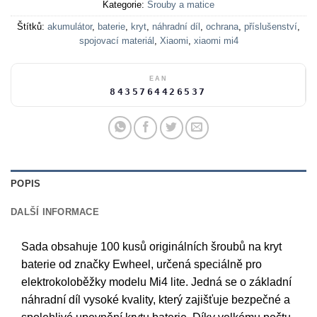
Kategorie:
Šrouby a matice
Štítků:
akumulátor
,
baterie
,
kryt
,
náhradní díl
,
ochrana
,
příslušenství
,
spojovací materiál
,
Xiaomi
,
xiaomi mi4
EAN
8435764426537
POPIS
DALŠÍ INFORMACE
Sada obsahuje 100 kusů originálních šroubů na kryt
baterie od značky Ewheel, určená speciálně pro
elektrokoloběžky modelu Mi4 lite. Jedná se o základní
náhradní díl vysoké kvality, který zajišťuje bezpečné a