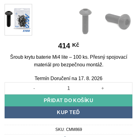
414
Kč
Šroub krytu baterie Mi4 lite – 100 ks. Přesný spojovací
materiál pro bezpečnou montáž.
Termín Doručení na 17. 8. 2026
Šroub krytu baterie Mi4 lite - 100 ks množství
PŘIDAT DO KOŠÍKU
KUP TEĎ
SKU:
CMM869