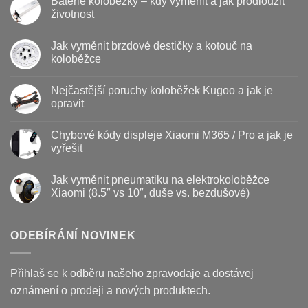
Baterie koloběžky – kdy vyměnit a jak prodloužit
životnost
Žádné
komentáře
Jak vyměnit brzdové destičky a kotouč na
u
textu
koloběžce
s
názvem
Žádné
Baterie
komentáře
Nejčastější poruchy koloběžek Kugoo a jak je
koloběžky
u
–
textu
opravit
kdy
s
vyměnit
názvem
Žádné
a
Jak
komentáře
Chybové kódy displeje Xiaomi M365 / Pro a jak je
jak
vyměnit
u
prodloužit
brzdové
textu
vyřešit
životnost
destičky
s
a
názvem
Žádné
kotouč
Nejčastější
komentáře
Jak vyměnit pneumatiku na elektrokoloběžce
na
poruchy
u
koloběžce
koloběžek
textu
Xiaomi (8.5″ vs 10″, duše vs. bezdušové)
Kugoo
s
a
názvem
Žádné
jak
Chybové
komentáře
je
kódy
u
opravit
displeje
textu
ODEBÍRÁNÍ NOVINEK
Xiaomi
s
M365
názvem
/
Jak
Pro
vyměnit
Přihlaš se k odběru našeho zpravodaje a dostávej
a
pneumatiku
jak
na
oznámení o prodeji a nových produktech.
je
elektrokoloběžce
vyřešit
Xiaomi