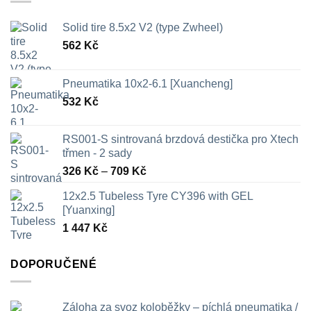
Solid tire 8.5x2 V2 (type Zwheel)
562
Kč
Pneumatika 10x2-6.1 [Xuancheng]
532
Kč
RS001-S sintrovaná brzdová destička pro Xtech
třmen - 2 sady
Rozpětí
326
Kč
–
709
Kč
cen:
12x2.5 Tubeless Tyre CY396 with GEL
326 Kč
[Yuanxing]
až
1 447
Kč
709 Kč
DOPORUČENÉ
Záloha za svoz koloběžky – píchlá pneumatika /