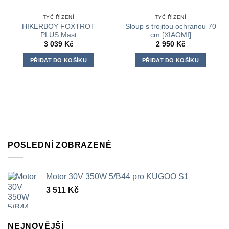
TYČ ŘÍZENÍ
TYČ ŘÍZENÍ
HIKERBOY FOXTROT
Sloup s trojitou ochranou 70
PLUS Mast
cm [XIAOMI]
3 039
Kč
2 950
Kč
PŘIDAT DO KOŠÍKU
PŘIDAT DO KOŠÍKU
POSLEDNÍ ZOBRAZENÉ
Motor 30V 350W 5/B44 pro KUGOO S1
3 511
Kč
NEJNOVĚJŠÍ