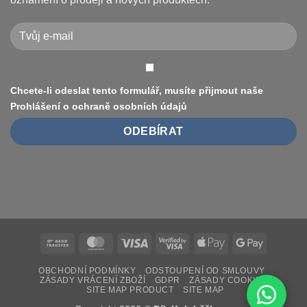
je
elektrokoloběžce
vyřešit
Xiaomi
(8.5″
vs
10″,
duše
vs.
bezdušové)
Chcete-li odeslat tento formulář, musíte přijmout naše
Prohlášení o ochraně osobních údajů
Bank
MasterCard
Visa
Visa
Apple
Google
Transfer
2
Pay
Pay
OBCHODNÍ PODMÍNKY
ODSTOUPENÍ OD SMLOUVY
ZÁSADY VRÁCENÍ ZBOŽÍ
GDPR
ZÁSADY COOKIES
SITE MAP PRODUCT
SITE MAP