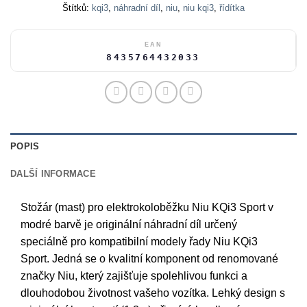
Štítků:
kqi3
,
náhradní díl
,
niu
,
niu kqi3
,
řídítka
EAN
8435764432033
POPIS
DALŠÍ INFORMACE
Stožár (mast) pro elektrokoloběžku Niu KQi3 Sport v
modré barvě je originální náhradní díl určený
speciálně pro kompatibilní modely řady Niu KQi3
Sport. Jedná se o kvalitní komponent od renomované
značky Niu, který zajišťuje spolehlivou funkci a
dlouhodobou životnost vašeho vozítka. Lehký design s