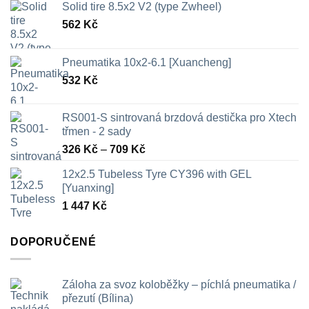
Solid tire 8.5x2 V2 (type Zwheel)
562
Kč
Pneumatika 10x2-6.1 [Xuancheng]
532
Kč
RS001-S sintrovaná brzdová destička pro Xtech
třmen - 2 sady
Rozpětí
326
Kč
–
709
Kč
cen:
12x2.5 Tubeless Tyre CY396 with GEL
326 Kč
[Yuanxing]
až
1 447
Kč
709 Kč
DOPORUČENÉ
Záloha za svoz koloběžky – píchlá pneumatika /
přezutí (Bílina)