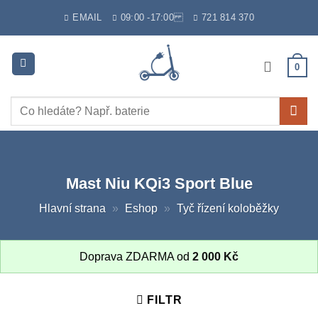
Skip
EMAIL
09:00 -17:00
721 814 370
to
content
0
Hledat:
Mast Niu KQi3 Sport Blue
Hlavní strana
»
Eshop
»
Tyč řízení koloběžky
Doprava ZDARMA od
2 000
Kč
FILTR