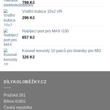
799
Kč
Vnitřní trubice 10x2 VR
296
Kč
Nabíjecí port pro MAX G30
857
Kč
Kovové konzoly 10 palců pro blatníky pro MI3
326
Kč
DÍLYKOLOBĚŽKY.CZ
Pražská 261
Bílina
41801
Česká republika