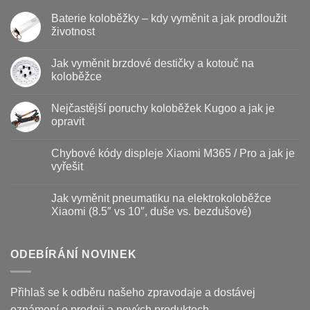
Baterie koloběžky – kdy vyměnit a jak prodloužit
životnost
Žádné
komentáře
Jak vyměnit brzdové destičky a kotouč na
u
textu
koloběžce
s
názvem
Žádné
Baterie
komentáře
Nejčastější poruchy koloběžek Kugoo a jak je
koloběžky
u
–
textu
opravit
kdy
s
vyměnit
názvem
Žádné
a
Jak
komentáře
Chybové kódy displeje Xiaomi M365 / Pro a jak je
jak
vyměnit
u
prodloužit
brzdové
textu
vyřešit
životnost
destičky
s
a
názvem
Žádné
kotouč
Nejčastější
komentáře
Jak vyměnit pneumatiku na elektrokoloběžce
na
poruchy
u
koloběžce
koloběžek
textu
Xiaomi (8.5″ vs 10″, duše vs. bezdušové)
Kugoo
s
a
názvem
Žádné
jak
Chybové
komentáře
je
kódy
u
opravit
displeje
textu
ODEBÍRÁNÍ NOVINEK
Xiaomi
s
M365
názvem
/
Jak
Pro
vyměnit
Přihlaš se k odběru našeho zpravodaje a dostávej
a
pneumatiku
jak
na
oznámení o prodeji a nových produktech.