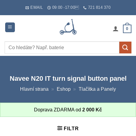
Skip
EMAIL
09:00 -17:00
721 814 370
to
content
0
Hledat:
Navee N20 IT turn signal button panel
Hlavní strana
»
Eshop
»
Tlačítka a Panely
Doprava ZDARMA od
2 000
Kč
FILTR