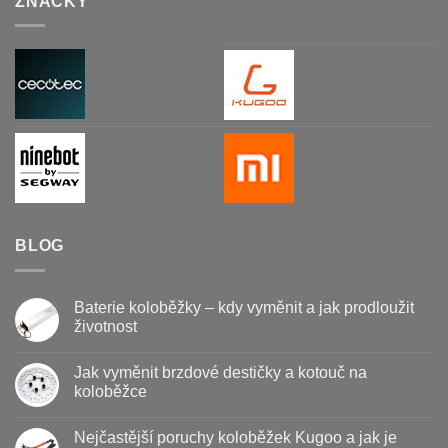
ZNAČKY
BLOG
Baterie koloběžky – kdy vyměnit a jak prodloužit
životnost
Žádné
komentáře
Jak vyměnit brzdové destičky a kotouč na
u
textu
koloběžce
s
názvem
Žádné
Baterie
komentáře
Nejčastější poruchy koloběžek Kugoo a jak je
koloběžky
u