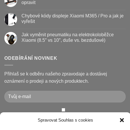
–
textu
opravit
kdy
s
vyměnit
názvem
Žádné
a
Jak
komentáře
Chybové kódy displeje Xiaomi M365 / Pro a jak je
jak
vyměnit
u
prodloužit
brzdové
textu
vyřešit
životnost
destičky
s
a
názvem
Žádné
kotouč
Nejčastější
komentáře
Jak vyměnit pneumatiku na elektrokoloběžce
na
poruchy
u
koloběžce
koloběžek
textu
Xiaomi (8.5″ vs 10″, duše vs. bezdušové)
Kugoo
s
a
názvem
Žádné
jak
Chybové
komentáře
je
kódy
u
opravit
displeje
textu
ODEBÍRÁNÍ NOVINEK
Xiaomi
s
M365
názvem
/
Jak
Pro
vyměnit
Přihlaš se k odběru našeho zpravodaje a dostávej
a
pneumatiku
jak
na
oznámení o prodeji a nových produktech.
je
elektrokoloběžce
vyřešit
Xiaomi
(8.5″
vs
10″,
duše
vs.
bezdušové)
Chcete-li odeslat tento formulář, musíte přijmout naše
Spravovat Souhlas s cookies
Prohlášení o ochraně osobních údajů