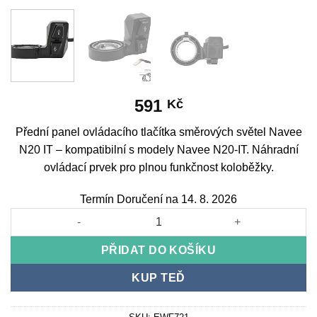
591
Kč
Přední panel ovládacího tlačítka směrových světel Navee
N20 IT – kompatibilní s modely Navee N20-IT. Náhradní
ovládací prvek pro plnou funkčnost koloběžky.
Termín Doručení na 14. 8. 2026
Navee N20 IT turn signal button panel množství
PŘIDAT DO KOŠÍKU
KUP TEĎ