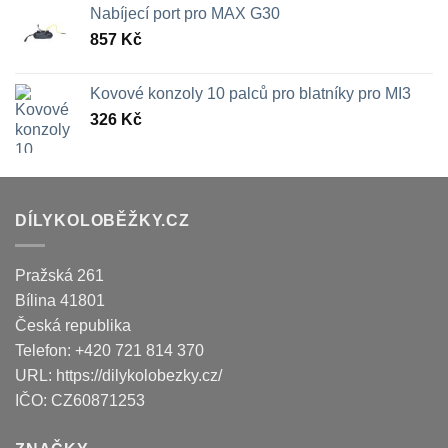
Nabíjecí port pro MAX G30
857
Kč
Kovové konzoly 10 palců pro blatníky pro MI3
326
Kč
DÍLYKOLOBĚŽKY.CZ
Pražská 261
Bílina
41801
Česká republika
Telefon:
+420 721 814 370
URL:
https://dilykolobezky.cz/
IČO:
CZ60871253