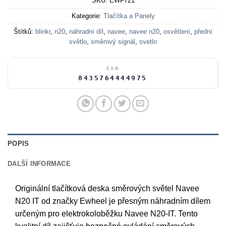
SKU:
EWF721
Kategorie:
Tlačítka a Panely
Štítků:
blinkr
,
n20
,
náhradní díl
,
navee
,
navee n20
,
osvětlení
,
přední
světlo
,
směrový signál
,
svetlo
EAN
8435764444975
POPIS
DALŠÍ INFORMACE
Originální tlačítková deska směrových světel Navee
N20 IT od značky Ewheel je přesným náhradním dílem
určeným pro elektrokoloběžku Navee N20-IT. Tento