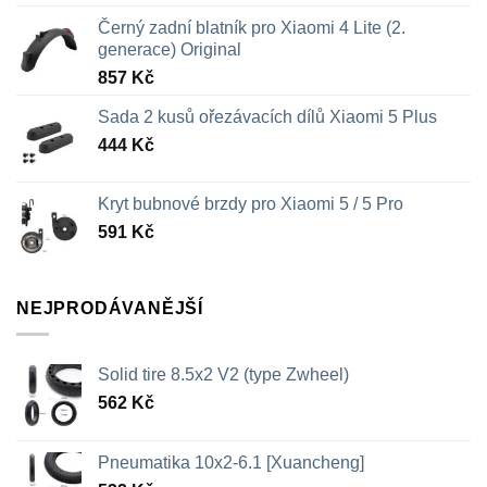
Černý zadní blatník pro Xiaomi 4 Lite (2.
generace) Original
857
Kč
Sada 2 kusů ořezávacích dílů Xiaomi 5 Plus
444
Kč
Kryt bubnové brzdy pro Xiaomi 5 / 5 Pro
591
Kč
NEJPRODÁVANĚJŠÍ
Solid tire 8.5x2 V2 (type Zwheel)
562
Kč
Pneumatika 10x2-6.1 [Xuancheng]