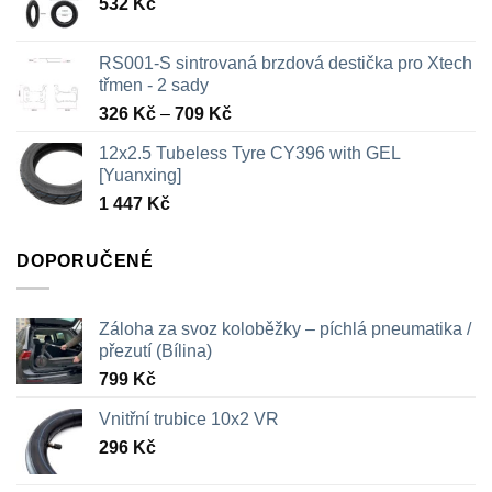
532
Kč
RS001-S sintrovaná brzdová destička pro Xtech
třmen - 2 sady
Rozpětí
326
Kč
–
709
Kč
cen:
12x2.5 Tubeless Tyre CY396 with GEL
326 Kč
[Yuanxing]
až
1 447
Kč
709 Kč
DOPORUČENÉ
Záloha za svoz koloběžky – píchlá pneumatika /
přezutí (Bílina)
799
Kč
Vnitřní trubice 10x2 VR
296
Kč