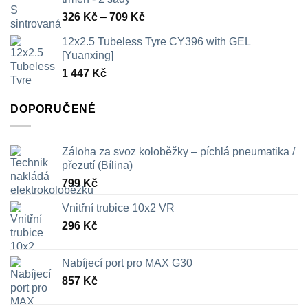
Rozpětí
326
Kč
–
709
Kč
cen:
12x2.5 Tubeless Tyre CY396 with GEL
326 Kč
[Yuanxing]
až
1 447
Kč
709 Kč
DOPORUČENÉ
Záloha za svoz koloběžky – píchlá pneumatika /
přezutí (Bílina)
799
Kč
Vnitřní trubice 10x2 VR
296
Kč
Nabíjecí port pro MAX G30
857
Kč