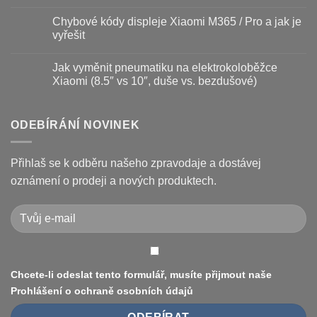
vyměnit
názvem
Žádné
a
Jak
komentáře
Chybové kódy displeje Xiaomi M365 / Pro a jak je
jak
vyměnit
u
prodloužit
brzdové
textu
vyřešit
životnost
destičky
s
a
názvem
Žádné
kotouč
Nejčastější
komentáře
Jak vyměnit pneumatiku na elektrokoloběžce
na
poruchy
u
koloběžce
koloběžek
textu
Xiaomi (8.5″ vs 10″, duše vs. bezdušové)
Kugoo
s
a
názvem
Žádné
jak
Chybové
komentáře
je
kódy
u
opravit
displeje
textu
ODEBÍRÁNÍ NOVINEK
Xiaomi
s
M365
názvem
/
Jak
Pro
vyměnit
Přihlaš se k odběru našeho zpravodaje a dostávej
a
pneumatiku
jak
na
oznámení o prodeji a nových produktech.
je
elektrokoloběžce
vyřešit
Xiaomi
(8.5″
vs
10″,
duše
vs.
bezdušové)
Chcete-li odeslat tento formulář, musíte přijmout naše
Prohlášení o ochraně osobních údajů