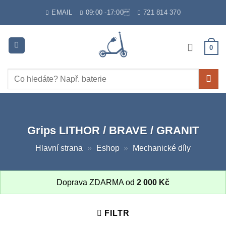
Skip
EMAIL
09:00 -17:00
721 814 370
to
content
0
Hledat:
Grips LITHOR / BRAVE / GRANIT
Hlavní strana
»
Eshop
»
Mechanické díly
Doprava ZDARMA od
2 000
Kč
FILTR