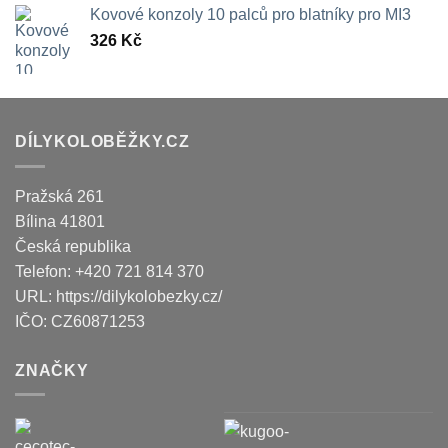
Kovové konzoly 10 palců pro blatníky pro MI3
326
Kč
DÍLYKOLOBĚŽKY.CZ
Pražská 261
Bílina
41801
Česká republika
Telefon:
+420 721 814 370
URL:
https://dilykolobezky.cz/
IČO:
CZ60871253
ZNAČKY