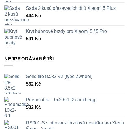
Sada 2 kusů ořezávacích dílů Xiaomi 5 Plus
444
Kč
Kryt bubnové brzdy pro Xiaomi 5 / 5 Pro
591
Kč
NEJPRODÁVANĚJŠÍ
Solid tire 8.5x2 V2 (type Zwheel)
562
Kč
Pneumatika 10x2-6.1 [Xuancheng]
532
Kč
RS001-S sintrovaná brzdová destička pro Xtech
třmen - 2 sady