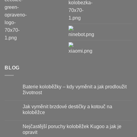
BLOG
Baterie koloběžky – kdy vyměnit a jak prodloužit
životnost
Žádné
komentáře
Jak vyměnit brzdové destičky a kotouč na
u
textu
koloběžce
s
názvem
Žádné
Baterie
komentáře
Nejčastější poruchy koloběžek Kugoo a jak je
koloběžky
u
–
textu
opravit
kdy
s