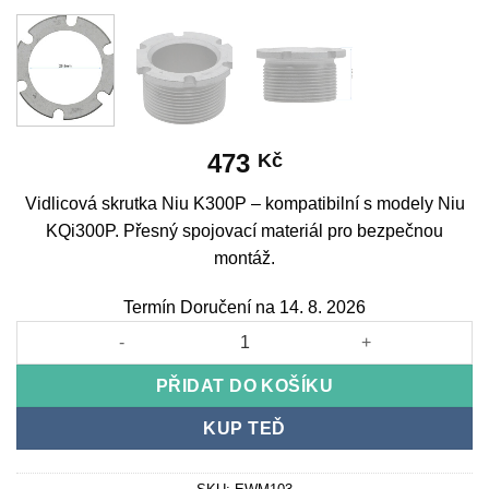
473
Kč
Vidlicová skrutka Niu K300P – kompatibilní s modely Niu
KQi300P. Přesný spojovací materiál pro bezpečnou
montáž.
Termín Doručení na 14. 8. 2026
Fork screw Niu K300P množství
PŘIDAT DO KOŠÍKU
KUP TEĎ