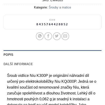
SKU:
EWM103
Kategorie:
Šrouby a matice
EAN
8435764428852
POPIS
DALŠÍ INFORMACE
Šroub vidlice Niu K300P je originální náhradní díl
určený pro elektrokoloběžky Niu KQi300P. Jedná se o
kvalitní součást od renomované značky Niu, která
zaručuje spolehlivost a dlouhou životnost. Lehký díl o
hmotnosti pouhých 0,062 g je snadný k instalaci a
dokonale se hodí na váš model koloběžky. Jako