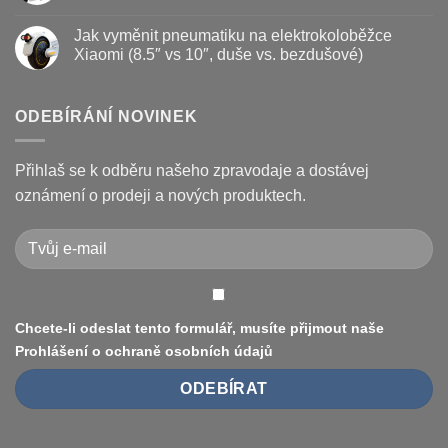
a
názvem
Žádné
kotouč
Nejčastější
komentáře
Jak vyměnit pneumatiku na elektrokoloběžce
na
poruchy
u
koloběžce
koloběžek
textu
Xiaomi (8.5″ vs 10″, duše vs. bezdušové)
Kugoo
s
a
názvem
Žádné
jak
Chybové
komentáře
je
kódy
u
opravit
displeje
textu
ODEBÍRÁNÍ NOVINEK
Xiaomi
s
M365
názvem
/
Jak
Pro
vyměnit
Přihlaš se k odběru našeho zpravodaje a dostávej
a
pneumatiku
jak
na
oznámení o prodeji a nových produktech.
je
elektrokoloběžce
vyřešit
Xiaomi
(8.5″
vs
10″,
duše
vs.
bezdušové)
Chcete-li odeslat tento formulář, musíte přijmout naše
Prohlášení o ochraně osobních údajů