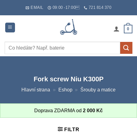
Skip
EMAIL
09:00 -17:00
721 814 370
to
content
0
Hledat:
Fork screw Niu K300P
Hlavní strana
»
Eshop
»
Šrouby a matice
Doprava ZDARMA od
2 000
Kč
FILTR