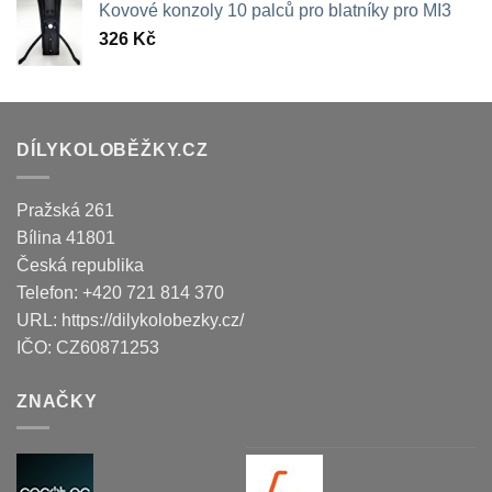
Kovové konzoly 10 palců pro blatníky pro MI3
326
Kč
DÍLYKOLOBĚŽKY.CZ
Pražská 261
Bílina
41801
Česká republika
Telefon:
+420 721 814 370
URL:
https://dilykolobezky.cz/
IČO:
CZ60871253
ZNAČKY