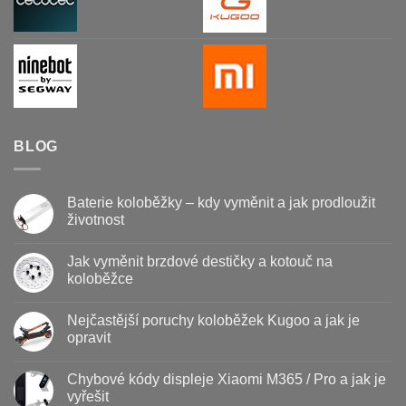
BLOG
Baterie koloběžky – kdy vyměnit a jak prodloužit
životnost
Žádné
komentáře
Jak vyměnit brzdové destičky a kotouč na
u
textu
koloběžce
s
názvem
Žádné
Baterie
komentáře
Nejčastější poruchy koloběžek Kugoo a jak je
koloběžky
u
–
textu
opravit
kdy
s
vyměnit
názvem
Žádné
a
Jak
komentáře
Chybové kódy displeje Xiaomi M365 / Pro a jak je
jak
vyměnit
u
prodloužit
brzdové
textu
vyřešit
životnost
destičky
s