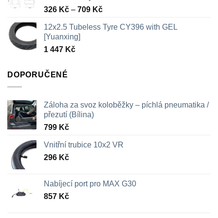
Rozpětí
326
Kč
–
709
Kč
cen:
12x2.5 Tubeless Tyre CY396 with GEL
326 Kč
[Yuanxing]
až
1 447
Kč
709 Kč
DOPORUČENÉ
Záloha za svoz koloběžky – píchlá pneumatika /
přezutí (Bílina)
799
Kč
Vnitřní trubice 10x2 VR
296
Kč
Nabíjecí port pro MAX G30
857
Kč