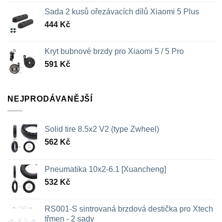
Sada 2 kusů ořezávacích dílů Xiaomi 5 Plus
444
Kč
Kryt bubnové brzdy pro Xiaomi 5 / 5 Pro
591
Kč
NEJPRODÁVANĚJŠÍ
Solid tire 8.5x2 V2 (type Zwheel)
562
Kč
Pneumatika 10x2-6.1 [Xuancheng]
532
Kč
RS001-S sintrovaná brzdová destička pro Xtech
třmen - 2 sady