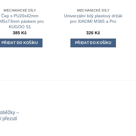
MECHANICKÉ DÍLY
MECHANICKÉ DÍLY
Čep s PU20x42mm
Univerzální bílý plastový držák
/M5x73mm páskem pro
pro XIAOMI M365 a Pro
KUGOO S1
385
Kč
326
Kč
PŘIDAT DO KOŠÍKU
PŘIDAT DO KOŠÍKU
loběžky –
 přezutí