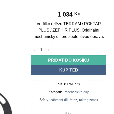
1 034
Kč
Vodítko řetězu TERRAM / ROKTAR
PLUS / ZEPHIR PLUS. Originální
mechanický díl pro spolehlivou opravu.
Chain guide TERRAM / ROKTAR PLUS / ZEPHIR
PŘIDAT DO KOŠÍKU
KUP TEĎ
SKU:
EWF778
Kategorie:
Mechanické díly
Štítky:
náhradní díl
,
řetěz
,
roktar
,
zephir
EAN