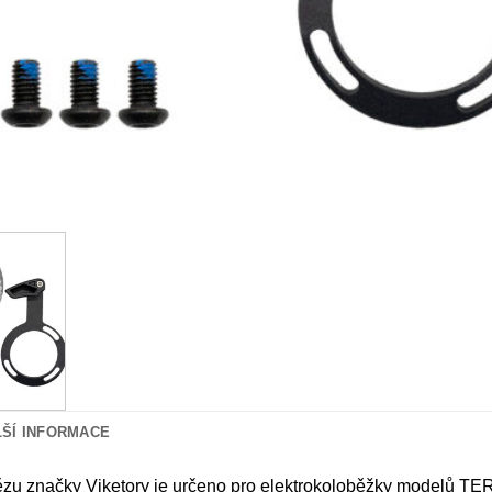
LŠÍ INFORMACE
tězu značky Viketory je určeno pro elektrokoloběžky model