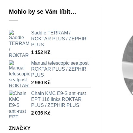
Mohlo by se Vám líbit…
Saddle TERRAM /
ROKTAR PLUS / ZEPHIR
PLUS
1 152
Kč
Manual telescopic seatpost
ROKTAR PLUS / ZEPHIR
PLUS
2 980
Kč
Chain KMC E9-S anti-rust
EPT 116 links ROKTAR
PLUS / ZEPHIR PLUS
2 036
Kč
ZNAČKY