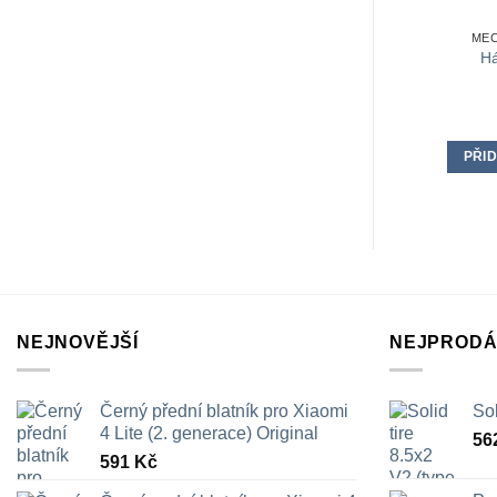
MEC
H
PŘID
NEJNOVĚJŠÍ
NEJPRODÁ
Černý přední blatník pro Xiaomi
Sol
4 Lite (2. generace) Original
56
591
Kč