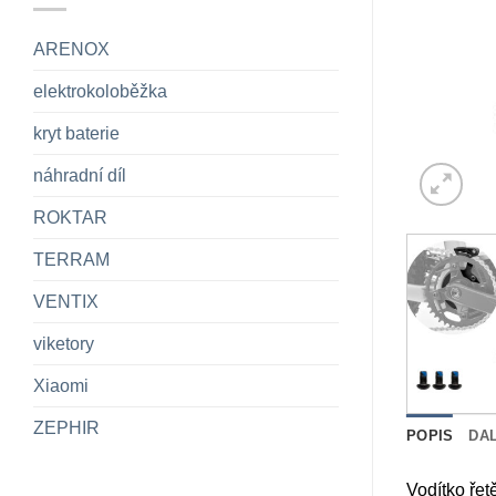
ARENOX
elektrokoloběžka
kryt baterie
náhradní díl
ROKTAR
TERRAM
VENTIX
viketory
Xiaomi
ZEPHIR
POPIS
DA
Vodítko ře