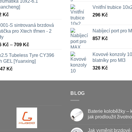
eumatika 10x2-6.1
uancheng]
Vnitřní trubice 10
2
Kč
296
Kč
001-S sintrovaná brzdová
Nabíjecí port pro
tička pro Xtech třmen - 2
dy
857
Kč
Rozpětí
6
Kč
–
709
Kč
cen:
Kovové konzoly 10
x2.5 Tubeless Tyre CY396
326 Kč
blatníky pro MI3
th GEL [Yuanxing]
až
326
Kč
447
Kč
709 Kč
BLOG
Baterie koloběžky – 
jak prodloužit životno
Žádné
komentáře
Jak vyměnit brzdové 
u