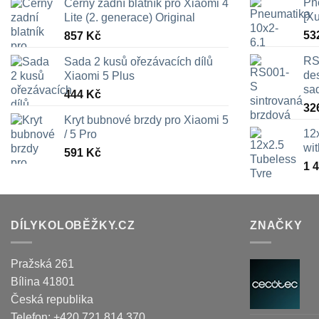
Pn
Černý zadní blatník pro Xiaomi 4
[X
Lite (2. generace) Original
53
857
Kč
RS
Sada 2 kusů ořezávacích dílů
des
Xiaomi 5 Plus
sa
444
Kč
32
Kryt bubnové brzdy pro Xiaomi 5
12
/ 5 Pro
wi
591
Kč
1 
DÍLYKOLOBĚŽKY.CZ
ZNAČKY
Pražská 261
Bílina
41801
Česká republika
Telefon:
+420 721 814 370