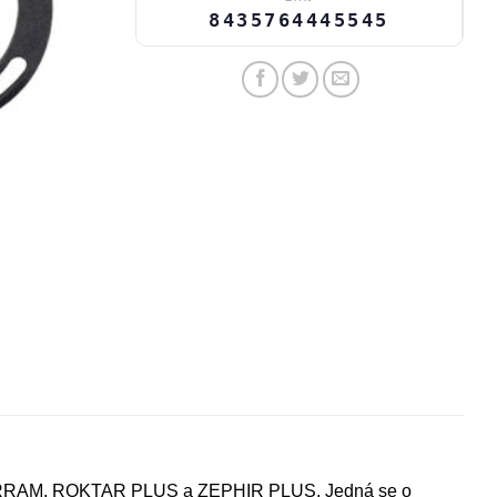
8435764445545
ů TERRAM, ROKTAR PLUS a ZEPHIR PLUS. Jedná se o