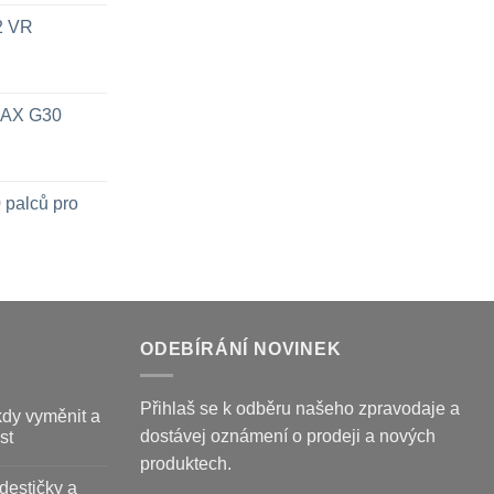
x2 VR
 MAX G30
 palců pro
ODEBÍRÁNÍ NOVINEK
Přihlaš se k odběru našeho zpravodaje a
kdy vyměnit a
dostávej oznámení o prodeji a nových
st
produktech.
destičky a