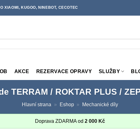
O XIAOMI, KUGOO, NINEBOT, CECOTEC
MOB
AKCE
REZERVACE OPRAVY
SLUŽBY
BL
ide TERRAM / ROKTAR PLUS / ZE
Hlavní strana
»
Eshop
»
Mechanické díly
Doprava ZDARMA od
2 000
Kč