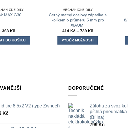
HANICKÉ DÍLY
MECHANICKÉ DÍLY
Černý matný ocelový západka s
ák MAX G30
kolíkem o průměru 5 mm pro
8
XIAOMI
Rozpětí
363
Kč
414
Kč
–
739
Kč
cen:
414 Kč
AT DO KOŠÍKU
VÝBĚR MOŽNOSTÍ
až
739 Kč
Tento
produkt
má
více
variant.
Možnosti
lze
VANĚJŠÍ
DOPORUČENÉ
vybrat
na
id tire 8.5x2 V2 (type Zwheel)
Záloha za svoz ko
stránce
píchlá pneumatika /
produktu
2
Kč
(Bílina)
799
Kč