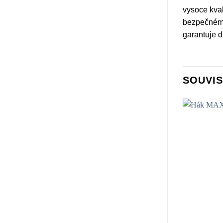
vysoce kvali
bezpečnému
garantuje d
SOUVIS