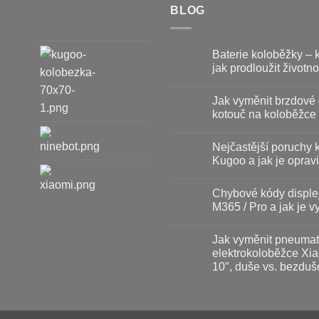
BLOG
Baterie koloběžky – 
jak prodloužit životno
Žádné
komentáře
Jak vyměnit brzdové 
u
textu
kotouč na koloběžce
s
názvem
Žádné
Baterie
komentáře
Nejčastější poruchy 
koloběžky
u
–
textu
Kugoo a jak je opravi
kdy
s
vyměnit
názvem
Žádné
a
Jak
komentáře
Chybové kódy disple
jak
vyměnit
u
prodloužit
brzdové
textu
M365 / Pro a jak je vy
životnost
destičky
s
a
názvem
Žádné
kotouč
Nejčastější
komentáře
Jak vyměnit pneumat
na
poruchy
u
koloběžce
koloběžek
textu
elektrokoloběžce Xia
Kugoo
s
10″, duše vs. bezduš
a
názvem
jak
Chybové
Žádné
je
kódy
komentáře
opravit
displeje
u
Xiaomi
textu
M365
s