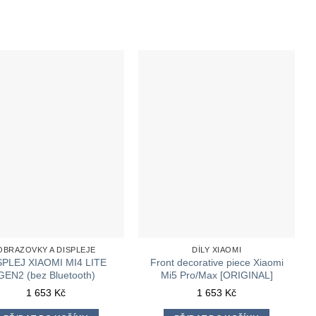
OBRAZOVKY A DISPLEJE
DÍLY XIAOMI
SPLEJ XIAOMI MI4 LITE
Front decorative piece Xiaomi
GEN2 (bez Bluetooth)
Mi5 Pro/Max [ORIGINAL]
1 653
Kč
1 653
Kč