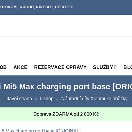
O XIAOMI, KUGOO, NINEBOT, CECOTEC
MOB
AKCE
REZERVACE OPRAVY
SLUŽBY
BL
 Mi5 Max charging port base [OR
Hlavní strana
»
Eshop
»
Náhradní díly Xiaomi koloběžky
Doprava ZDARMA od
2 000
Kč