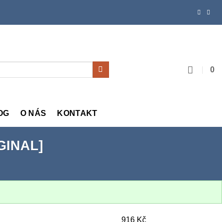
0
OG
O NÁS
KONTAKT
IGINAL]
916
Kč