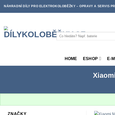
Skip
NÁHRADNÍ DÍLY PRO ELEKTROKOLOBĚŽKY – OPRAVY A SERVIS PR
to
content
Hledat:
HOME
ESHOP
E-
Xiaomi
ZNAČKY