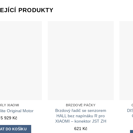
EJÍCÍ PRODUKTY
DÍLY XIAOMI
BRZDOVÉ PÁČKY
Brzdový řadič se senzorem
DI
lite Original Motor
HALL bez napínáku R pro
5 929
Kč
XIAOMI – konektor JST ZH
621
Kč
AT DO KOŠÍKU