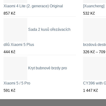
Xiaomi 4 Lite (2. generace) Original
[Xuancheng]
857
Kč
532
Kč
Sada 2 kusů ořezávacích
dílů Xiaomi 5 Plus
brzdová desti
444
Kč
326
Kč
–
70
Kryt bubnové brzdy pro
Xiaomi 5 / 5 Pro
CY396 with G
591
Kč
1 447
Kč