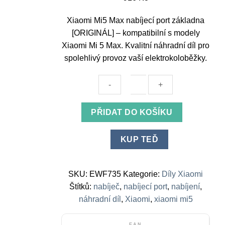
Xiaomi Mi5 Max nabíjecí port základna
[ORIGINÁL] – kompatibilní s modely
Xiaomi Mi 5 Max. Kvalitní náhradní díl pro
spolehlivý provoz vaší elektrokoloběžky.
Xiaomi
PŘIDAT DO KOŠÍKU
Mi5
Max
KUP TEĎ
charging
port
base
SKU:
EWF735
Kategorie:
Díly Xiaomi
[ORIGINAL]
Štítků:
nabíječ
,
nabíjecí port
,
nabíjení
,
množství
náhradní díl
,
Xiaomi
,
xiaomi mi5
EAN