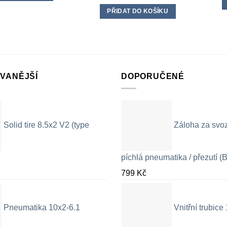
PŘIDAT DO KOŠÍKU
VANĚJŠÍ
DOPORUČENÉ
Solid tire 8.5x2 V2 (type
Záloha za svo
píchlá pneumatika / přezutí (B
799
Kč
Pneumatika 10x2-6.1
Vnitřní trubic