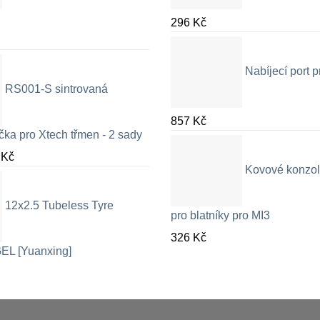
296
Kč
Nabíjecí port
RS001-S sintrovaná
857
Kč
čka pro Xtech třmen - 2 sady
Rozpětí
9
Kč
Kovové konzol
cen:
326 Kč
12x2.5 Tubeless Tyre
až
pro blatníky pro MI3
709 Kč
326
Kč
EL [Yuanxing]