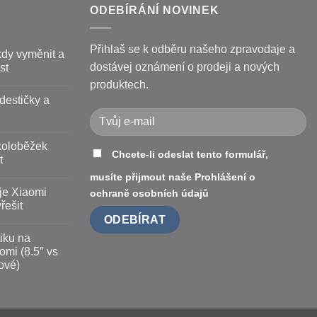
ODEBÍRÁNÍ NOVINEK
Přihlaš se k odběru našeho zpravodaje a
kdy vyměnit a
dostávej oznámení o prodeji a nových
st
produktech.
destičky a
koloběžek
Chcete-li odeslat tento formulář,
t
musíte přijmout naše
Prohlášení o
je Xiaomi
ochraně osobních údajů
řešit
iku na
omi (8.5″ vs
ové)