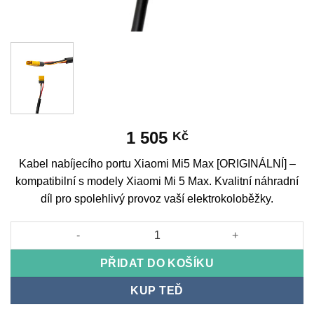
1 505
Kč
Kabel nabíjecího portu Xiaomi Mi5 Max [ORIGINÁLNÍ] –
kompatibilní s modely Xiaomi Mi 5 Max. Kvalitní náhradní
díl pro spolehlivý provoz vaší elektrokoloběžky.
Xiaomi Mi5 Max charging port cable [ORIGINAL] množství
PŘIDAT DO KOŠÍKU
KUP TEĎ