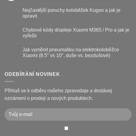
názvem
Žádné
Baterie
komentáře
Nejčastější poruchy koloběžek Kugoo a jak je
koloběžky
u
–
textu
opravit
kdy
s
vyměnit
názvem
Žádné
a
Jak
komentáře
Chybové kódy displeje Xiaomi M365 / Pro a jak je
jak
vyměnit
u
prodloužit
brzdové
textu
vyřešit
životnost
destičky
s
a
názvem
Žádné
kotouč
Nejčastější
komentáře
Jak vyměnit pneumatiku na elektrokoloběžce
na
poruchy
u
koloběžce
koloběžek
textu
Xiaomi (8.5″ vs 10″, duše vs. bezdušové)
Kugoo
s
a
názvem
Žádné
jak
Chybové
komentáře
je
kódy
u
opravit
displeje
textu
ODEBÍRÁNÍ NOVINEK
Xiaomi
s
M365
názvem
/
Jak
Pro
vyměnit
Přihlaš se k odběru našeho zpravodaje a dostávej
a
pneumatiku
jak
na
oznámení o prodeji a nových produktech.
je
elektrokoloběžce
vyřešit
Xiaomi
(8.5″
vs
10″,
duše
vs.
bezdušové)