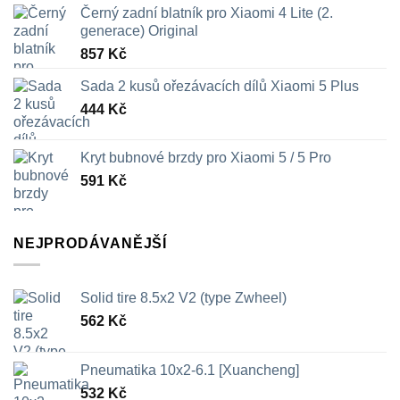
Černý zadní blatník pro Xiaomi 4 Lite (2.
generace) Original
857
Kč
Sada 2 kusů ořezávacích dílů Xiaomi 5 Plus
444
Kč
Kryt bubnové brzdy pro Xiaomi 5 / 5 Pro
591
Kč
NEJPRODÁVANĚJŠÍ
Solid tire 8.5x2 V2 (type Zwheel)
562
Kč
Pneumatika 10x2-6.1 [Xuancheng]
532
Kč