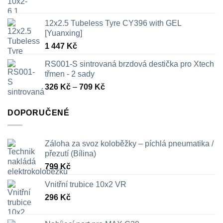
12x2.5 Tubeless Tyre CY396 with GEL
[Yuanxing]
1 447
Kč
RS001-S sintrovaná brzdová destička pro Xtech
třmen - 2 sady
Rozpětí
326
Kč
–
709
Kč
cen:
326 Kč
DOPORUČENÉ
až
709 Kč
Záloha za svoz koloběžky – píchlá pneumatika /
přezutí (Bílina)
799
Kč
Vnitřní trubice 10x2 VR
296
Kč