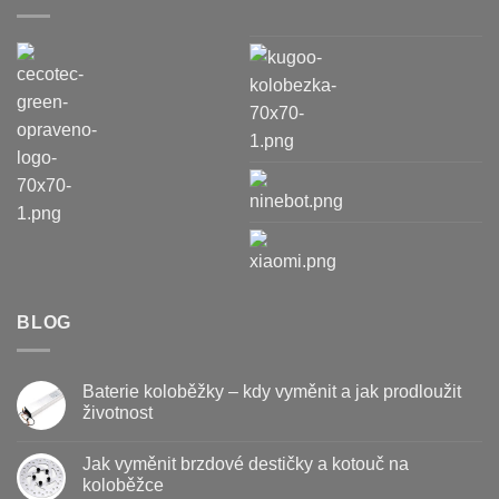
BLOG
Baterie koloběžky – kdy vyměnit a jak prodloužit
životnost
Žádné
komentáře
Jak vyměnit brzdové destičky a kotouč na
u
textu
koloběžce
s