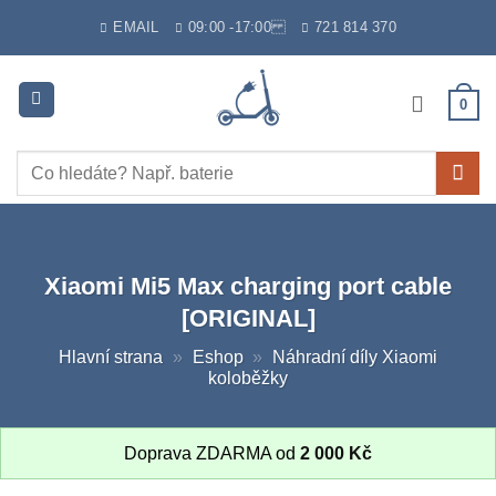
Skip
EMAIL
09:00 -17:00
721 814 370
to
content
0
Hledat:
Xiaomi Mi5 Max charging port cable
[ORIGINAL]
Hlavní strana
»
Eshop
»
Náhradní díly Xiaomi
koloběžky
Doprava ZDARMA od
2 000
Kč