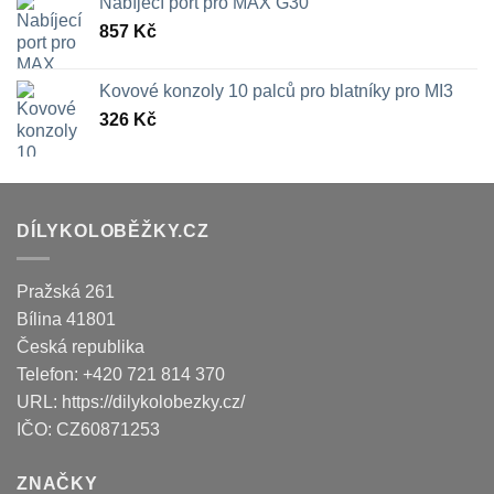
Nabíjecí port pro MAX G30
857
Kč
Kovové konzoly 10 palců pro blatníky pro MI3
326
Kč
DÍLYKOLOBĚŽKY.CZ
Pražská 261
Bílina
41801
Česká republika
Telefon:
+420 721 814 370
URL:
https://dilykolobezky.cz/
IČO:
CZ60871253
ZNAČKY