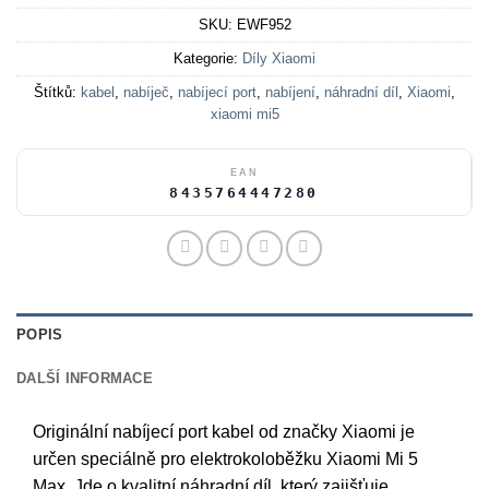
SKU:
EWF952
Kategorie:
Díly Xiaomi
Štítků:
kabel
,
nabíječ
,
nabíjecí port
,
nabíjení
,
náhradní díl
,
Xiaomi
,
xiaomi mi5
EAN
8435764447280
POPIS
DALŠÍ INFORMACE
Originální nabíjecí port kabel od značky Xiaomi je
určen speciálně pro elektrokoloběžku Xiaomi Mi 5
Max. Jde o kvalitní náhradní díl, který zajišťuje