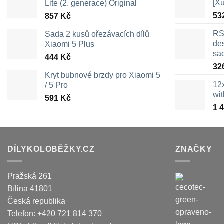
[X
Lite (2. generace) Original
53
857
Kč
RS
Sada 2 kusů ořezávacích dílů
des
Xiaomi 5 Plus
sa
444
Kč
32
Kryt bubnové brzdy pro Xiaomi 5
12
/ 5 Pro
wi
591
Kč
1 
DÍLYKOLOBĚŽKY.CZ
ZNAČKY
Pražská 261
Bílina
41801
Česká republika
Telefon:
+420 721 814 370