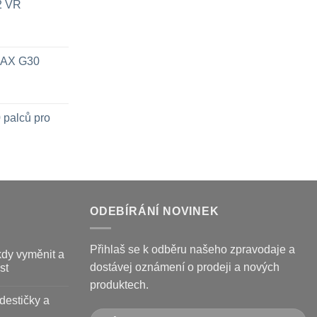
x2 VR
 MAX G30
 palců pro
ODEBÍRÁNÍ NOVINEK
Přihlaš se k odběru našeho zpravodaje a
kdy vyměnit a
dostávej oznámení o prodeji a nových
st
produktech.
destičky a