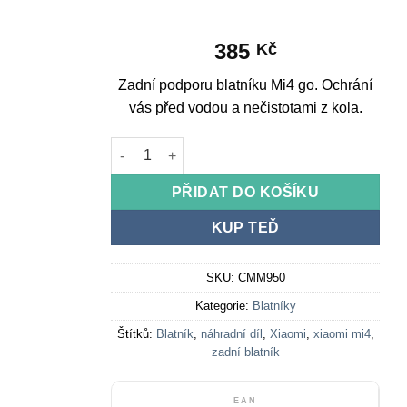
385
Kč
Zadní podporu blatníku Mi4 go. Ochrání
vás před vodou a nečistotami z kola.
Zadní podporu blatníku Mi4 go množství
PŘIDAT DO KOŠÍKU
KUP TEĎ
SKU:
CMM950
Kategorie:
Blatníky
Štítků:
Blatník
,
náhradní díl
,
Xiaomi
,
xiaomi mi4
,
zadní blatník
EAN