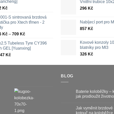
uancheng]
Vnitřní trubice 10
2
Kč
296
Kč
001-S sintrovaná brzdová
Nabíjecí port pro
tička pro Xtech třmen - 2
dy
857
Kč
Rozpětí
6
Kč
–
709
Kč
cen:
Kovové konzoly 10
x2.5 Tubeless Tyre CY396
326 Kč
blatníky pro MI3
th GEL [Yuanxing]
až
326
Kč
447
Kč
709 Kč
BLOG
Baterie koloběžky – 
jak prodloužit životno
Žádné
komentáře
Jak vyměnit brzdové 
u
textu
kotouč na koloběžce