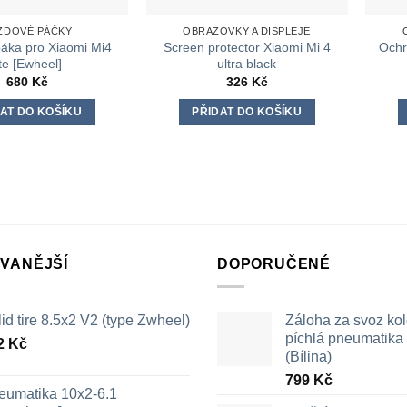
ZDOVÉ PÁČKY
OBRAZOVKY A DISPLEJE
áka pro Xiaomi Mi4
Screen protector Xiaomi Mi 4
Ochr
ite [Ewheel]
ultra black
680
Kč
326
Kč
AT DO KOŠÍKU
PŘIDAT DO KOŠÍKU
VANĚJŠÍ
DOPORUČENÉ
id tire 8.5x2 V2 (type Zwheel)
Záloha za svoz ko
píchlá pneumatika /
2
Kč
(Bílina)
799
Kč
eumatika 10x2-6.1