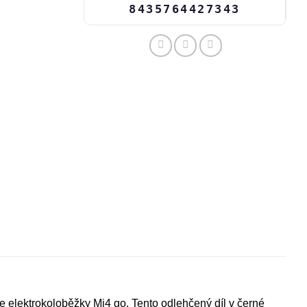
8435764427343
elektrokoloběžky Mi4 go. Tento odlehčený díl v černé