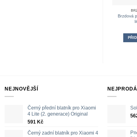
BR
Brzdová p
l
PŘID
NEJNOVĚJŠÍ
NEJPRODÁ
Černý přední blatník pro Xiaomi
Sol
4 Lite (2. generace) Original
56
591
Kč
Pn
Černý zadní blatník pro Xiaomi 4