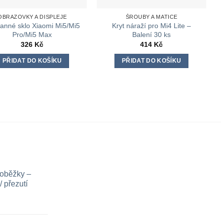
OBRAZOVKY A DISPLEJE
ŠROUBY A MATICE
anné sklo Xiaomi Mi5/Mi5
Kryt náraží pro Mi4 Lite –
Pro/Mi5 Max
Balení 30 ks
326
Kč
414
Kč
PŘIDAT DO KOŠÍKU
PŘIDAT DO KOŠÍKU
loběžky –
 přezutí