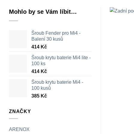
Mohlo by se Vám líbit…
Šroub Fender pro Mi4 -
Balení 30 kusů
414
Kč
Šroub krytu baterie Mi4 lite -
100 ks
414
Kč
Šroub krytu baterie Mi4 -
100 kusů
385
Kč
ZNAČKY
ARENOX