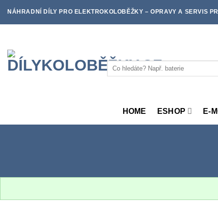
Skip
NÁHRADNÍ DÍLY PRO ELEKTROKOLOBĚŽKY – OPRAVY A SERVIS PR
to
content
Hledat:
HOME
ESHOP
E-