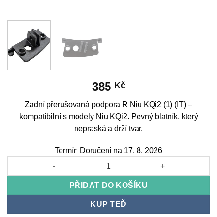
385
Kč
Zadní přerušovaná podpora R Niu KQi2 (1) (IT) –
kompatibilní s modely Niu KQi2. Pevný blatník, který
nepraská a drží tvar.
Termín Doručení na 17. 8. 2026
Rear Intermittent Support R Niu KQi2 (1) (IT) množství
PŘIDAT DO KOŠÍKU
KUP TEĎ