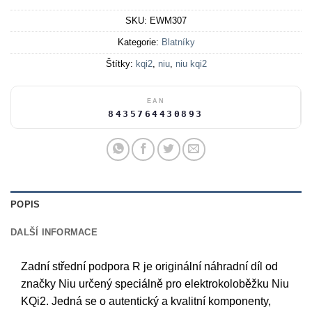
SKU:
EWM307
Kategorie:
Blatníky
Štítky:
kqi2
,
niu
,
niu kqi2
EAN
8435764430893
POPIS
DALŠÍ INFORMACE
Zadní střední podpora R je originální náhradní díl od
značky Niu určený speciálně pro elektrokoloběžku Niu
KQi2. Jedná se o autentický a kvalitní komponenty,