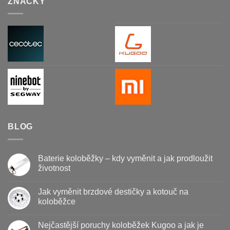
ZNAČKY
BLOG
Baterie koloběžky – kdy vyměnit a jak prodloužit
životnost
Žádné
komentáře
Jak vyměnit brzdové destičky a kotouč na
u
textu
koloběžce
s
názvem
Žádné
Baterie
komentáře
Nejčastější poruchy koloběžek Kugoo a jak je
koloběžky
u