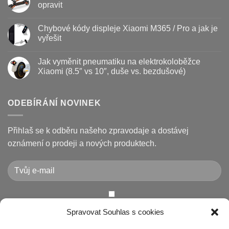
–
textu
opravit
kdy
s
vyměnit
názvem
Žádné
a
Jak
komentáře
Chybové kódy displeje Xiaomi M365 / Pro a jak je
jak
vyměnit
u
prodloužit
brzdové
textu
vyřešit
životnost
destičky
s
a
názvem
Žádné
kotouč
Nejčastější
komentáře
Jak vyměnit pneumatiku na elektrokoloběžce
na
poruchy
u
koloběžce
koloběžek
textu
Xiaomi (8.5″ vs 10″, duše vs. bezdušové)
Kugoo
s
a
názvem
Žádné
jak
Chybové
komentáře
je
kódy
u
opravit
displeje
textu
ODEBÍRÁNÍ NOVINEK
Xiaomi
s
M365
názvem
/
Jak
Pro
vyměnit
Přihlaš se k odběru našeho zpravodaje a dostávej
a
pneumatiku
jak
na
oznámení o prodeji a nových produktech.
je
elektrokoloběžce
vyřešit
Xiaomi
(8.5″
vs
10″,
duše
vs.
bezdušové)
Chcete-li odeslat tento formulář, musíte přijmout naše
Spravovat Souhlas s cookies
Prohlášení o ochraně osobních údajů