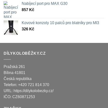
Nabíjecí port pro MAX G30
857
Kč
Kovové konzoly 10 palců pro blatníky pro MI3
326
Kč
DÍLYKOLOBĚŽKY.CZ
Pražská 261
Bílina
41801
Česká republika
Telefon:
+420 721 814 370
URL:
https://dilykolobezky.cz/
IČO:
CZ60871253