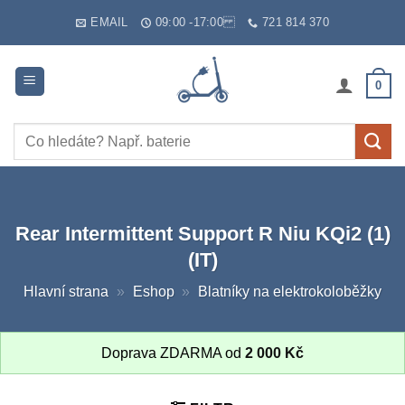
Skip
EMAIL
09:00 -17:00
721 814 370
to
content
0
Hledat:
Rear Intermittent Support R Niu KQi2 (1)
(IT)
Hlavní strana
»
Eshop
»
Blatníky na elektrokoloběžky
Doprava ZDARMA od
2 000
Kč