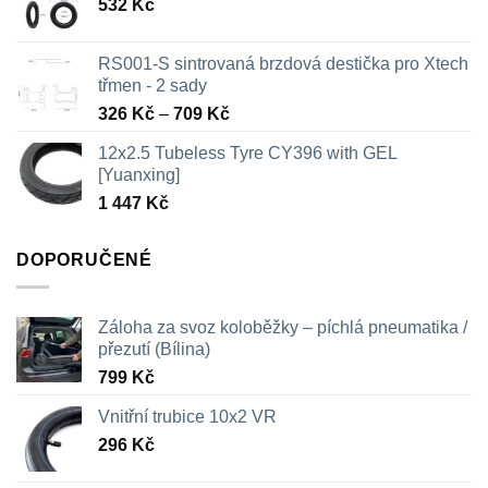
532
Kč
RS001-S sintrovaná brzdová destička pro Xtech
třmen - 2 sady
Rozpětí
326
Kč
–
709
Kč
cen:
12x2.5 Tubeless Tyre CY396 with GEL
326 Kč
[Yuanxing]
až
1 447
Kč
709 Kč
DOPORUČENÉ
Záloha za svoz koloběžky – píchlá pneumatika /
přezutí (Bílina)
799
Kč
Vnitřní trubice 10x2 VR
296
Kč