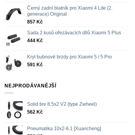
Černý zadní blatník pro Xiaomi 4 Lite (2.
generace) Original
857
Kč
Sada 2 kusů ořezávacích dílů Xiaomi 5 Plus
444
Kč
Kryt bubnové brzdy pro Xiaomi 5 / 5 Pro
591
Kč
NEJPRODÁVANĚJŠÍ
Solid tire 8.5x2 V2 (type Zwheel)
562
Kč
Pneumatika 10x2-6.1 [Xuancheng]