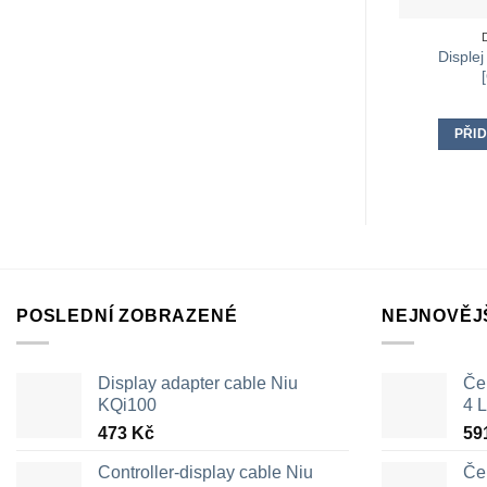
Displej
PŘID
POSLEDNÍ ZOBRAZENÉ
NEJNOVĚJ
Display adapter cable Niu
Čer
KQi100
4 L
473
Kč
59
Controller-display cable Niu
Čer