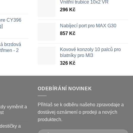
Vnitřní trubice 10x2 VR
296
Kč
Tyre CY396
Nabíjecí port pro MAX G30
g]
857
Kč
ná brzdová
Kovové konzoly 10 palců pro
třmen - 2
blatníky pro MI3
326
Kč
ozpětí
en:
26 Kč
ž
09 Kč
ODEBÍRÁNÍ NOVINEK
Přihlaš se k odběru našeho zpravodaje a
kdy vyměnit a
dostávej oznámení o prodeji a nových
st
produktech.
destičky a