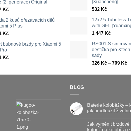
[Xuancheng]
e (2. generace) Original
532
Kč
7
Kč
12x2.5 Tubeless 
da 2 kusů ořezávacích dílů
with GEL [Yuanxin
aomi 5 Plus
1 447
Kč
4
Kč
RS001-S sintrova
yt bubnové brzdy pro Xiaomi 5
destička pro Xtech 
 Pro
sady
1
Kč
R
326
Kč
–
709
Kč
c
3
a
BLOG
7
Baterie koloběžky – 
jak prodloužit životno
Žádné
komentáře
Jak vyměnit brzdové 
u
textu
kotouč na koloběžce