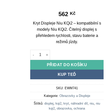
562
Kč
Kryt Displeje Niu KQi2 – kompatibilní s
modely Niu KQi2. Čitelný displej s
přehledem rychlosti, stavu baterie a
režimů jízdy.
Display Cover Niu KQi2 množství
PŘIDAT DO KOŠÍKU
KUP TEĎ
SKU:
EWM741
Kategorie:
Obrazovky a Displeje
Štítků:
displej
,
kqi2
,
kryt
,
náhradní díl
,
niu
,
niu
kqi2
,
obrazovka
,
ochrana