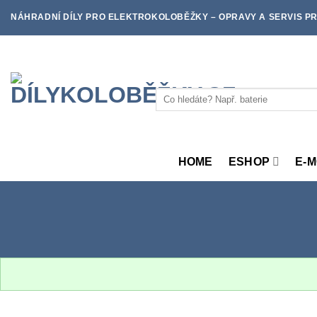
Skip
NÁHRADNÍ DÍLY PRO ELEKTROKOLOBĚŽKY – OPRAVY A SERVIS PR
to
content
Hledat:
HOME
ESHOP
E-