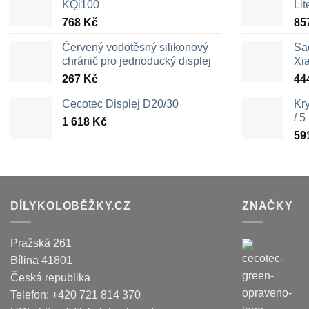
KQi100
Lit
768
Kč
85
Červený vodotěsný silikonový
Sa
chránič pro jednoducký displej
Xi
267
Kč
44
Cecotec Displej D20/30
Kr
/ 5
1 618
Kč
59
DÍLYKOLOBĚŽKY.CZ
ZNAČKY
Pražská 261
Bílina
41801
Česká republika
Telefon:
+420 721 814 370