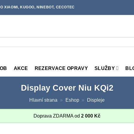
O XIAOMI, KUGOO, NINEBOT, CECOTEC
MOB
AKCE
REZERVACE OPRAVY
SLUŽBY
BL
Display Cover Niu KQi2
Hlavní strana
»
Eshop
»
Displeje
Doprava ZDARMA od
2 000
Kč