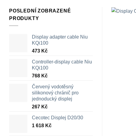
POSLEDNÍ ZOBRAZENÉ
PRODUKTY
Display adapter cable Niu
KQi100
473
Kč
Controller-display cable Niu
KQi100
768
Kč
Červený vodotěsný
silikonový chránič pro
jednoducký displej
267
Kč
Cecotec Displej D20/30
1 618
Kč