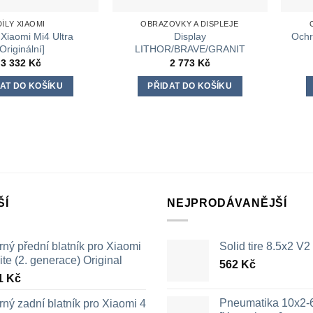
DÍLY XIAOMI
OBRAZOVKY A DISPLEJE
 Xiaomi Mi4 Ultra
Display
Ochr
[Originální]
LITHOR/BRAVE/GRANIT
3 332
Kč
2 773
Kč
AT DO KOŠÍKU
PŘIDAT DO KOŠÍKU
ŠÍ
NEJPRODÁVANĚJŠÍ
ný přední blatník pro Xiaomi
Solid tire 8.5x2 V2
ite (2. generace) Original
562
Kč
1
Kč
Pneumatika 10x2-
ný zadní blatník pro Xiaomi 4