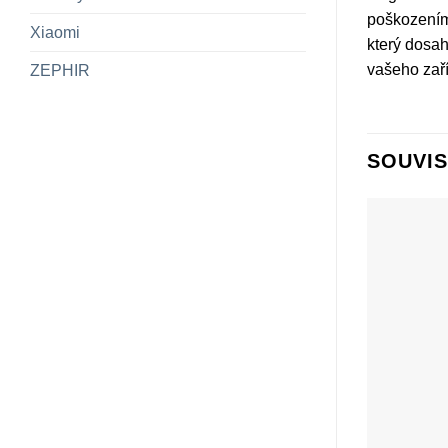
poškozením
Xiaomi
který dosah
vašeho zaří
ZEPHIR
SOUVIS