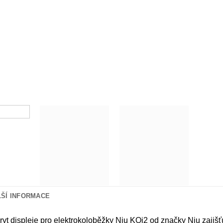
LŠÍ INFORMACE
kryt displeje pro elektrokoloběžky Niu KQi2 od značky Niu zajiš