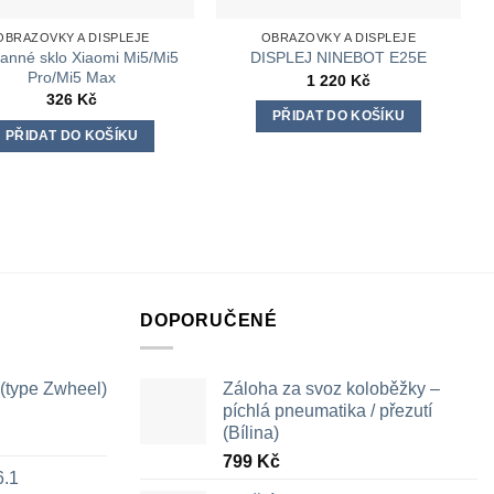
OBRAZOVKY A DISPLEJE
OBRAZOVKY A DISPLEJE
anné sklo Xiaomi Mi5/Mi5
DISPLEJ NINEBOT E25E
Pro/Mi5 Max
1 220
Kč
326
Kč
PŘIDAT DO KOŠÍKU
PŘIDAT DO KOŠÍKU
DOPORUČENÉ
 (type Zwheel)
Záloha za svoz koloběžky –
píchlá pneumatika / přezutí
(Bílina)
799
Kč
6.1