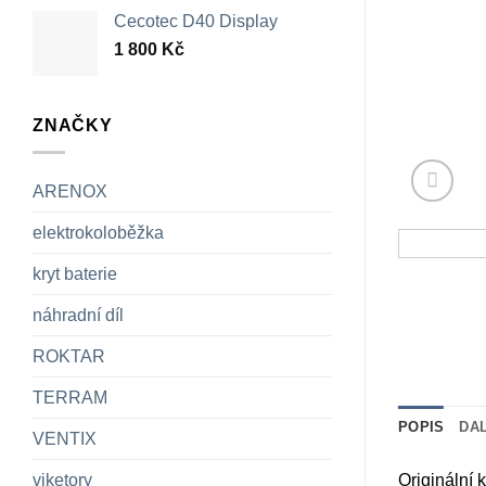
Cecotec D40 Display
1 800
Kč
ZNAČKY
ARENOX
elektrokoloběžka
kryt baterie
náhradní díl
ROKTAR
TERRAM
POPIS
DA
VENTIX
viketory
Originální 