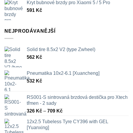
Kryt bubnové brzdy pro Xiaomi 5 / 5 Pro
591
Kč
NEJPRODÁVANĚJŠÍ
Solid tire 8.5x2 V2 (type Zwheel)
562
Kč
Pneumatika 10x2-6.1 [Xuancheng]
532
Kč
RS001-S sintrovaná brzdová destička pro Xtech
třmen - 2 sady
Rozpětí
326
Kč
–
709
Kč
cen:
12x2.5 Tubeless Tyre CY396 with GEL
326 Kč
[Yuanxing]
až