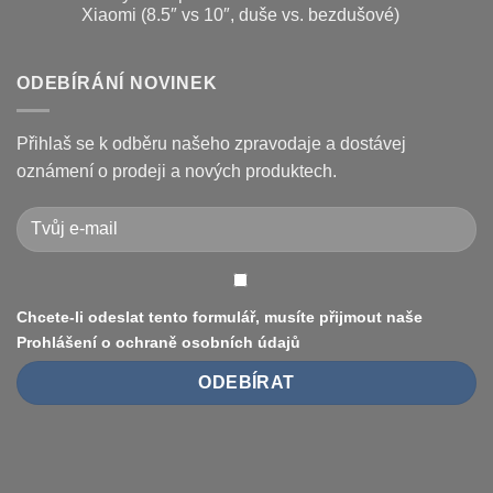
koloběžce
koloběžek
textu
Xiaomi (8.5″ vs 10″, duše vs. bezdušové)
Kugoo
s
a
názvem
Žádné
jak
Chybové
komentáře
je
kódy
u
opravit
displeje
textu
ODEBÍRÁNÍ NOVINEK
Xiaomi
s
M365
názvem
/
Jak
Pro
vyměnit
Přihlaš se k odběru našeho zpravodaje a dostávej
a
pneumatiku
jak
na
oznámení o prodeji a nových produktech.
je
elektrokoloběžce
vyřešit
Xiaomi
(8.5″
vs
10″,
duše
vs.
bezdušové)
Chcete-li odeslat tento formulář, musíte přijmout naše
Prohlášení o ochraně osobních údajů