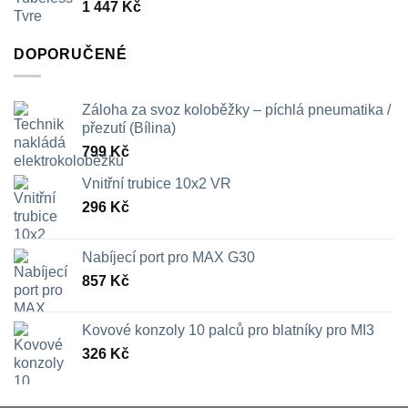
1 447
Kč
709 Kč
DOPORUČENÉ
Záloha za svoz koloběžky – píchlá pneumatika /
přezutí (Bílina)
799
Kč
Vnitřní trubice 10x2 VR
296
Kč
Nabíjecí port pro MAX G30
857
Kč
Kovové konzoly 10 palců pro blatníky pro MI3
326
Kč