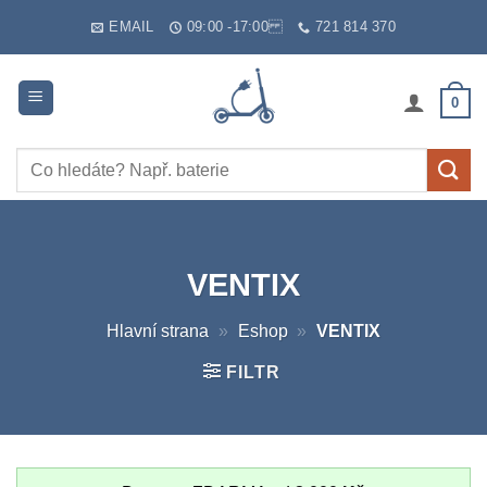
Skip
EMAIL
09:00 -17:00
721 814 370
to
content
0
Hledat:
VENTIX
Hlavní strana
»
Eshop
»
VENTIX
FILTR