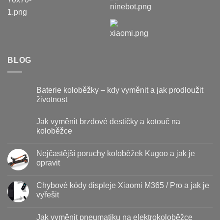
BLOG
Baterie koloběžky – kdy vyměnit a jak prodloužit
životnost
Žádné
komentáře
Jak vyměnit brzdové destičky a kotouč na
u
textu
koloběžce
s
názvem
Žádné
Baterie
komentáře
Nejčastější poruchy koloběžek Kugoo a jak je
u
koloběžky
textu
–
opravit
s
kdy
názvem
vyměnit
Žádné
Jak
a
komentáře
Chybové kódy displeje Xiaomi M365 / Pro a jak je
vyměnit
u
jak
brzdové
textu
prodloužit
vyřešit
destičky
s
životnost
a
názvem
Žádné
kotouč
Nejčastější
komentáře
Jak vyměnit pneumatiku na elektrokoloběžce
na
poruchy
u