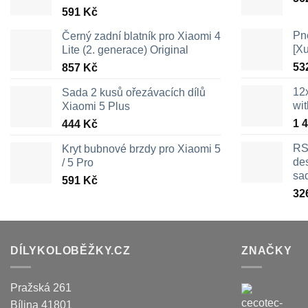
591
Kč
Pn
Černý zadní blatník pro Xiaomi 4
[X
Lite (2. generace) Original
53
857
Kč
12
Sada 2 kusů ořezávacích dílů
wi
Xiaomi 5 Plus
1 
444
Kč
RS
Kryt bubnové brzdy pro Xiaomi 5
des
/ 5 Pro
sa
591
Kč
32
DÍLYKOLOBĚŽKY.CZ
ZNAČKY
Pražská 261
Bílina
41801