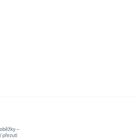
loběžky –
 přezutí