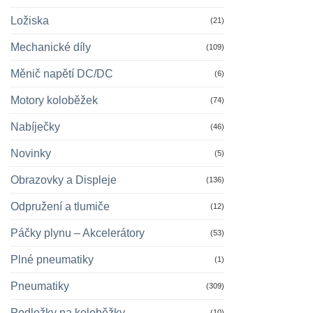
Ložiska
(21)
Mechanické díly
(109)
Měnič napětí DC/DC
(6)
Motory koloběžek
(74)
Nabíječky
(46)
Novinky
(5)
Obrazovky a Displeje
(136)
Odpružení a tlumiče
(12)
Páčky plynu – Akcelerátory
(53)
Plné pneumatiky
(1)
Pneumatiky
(309)
Podložky na koloběžky
(10)