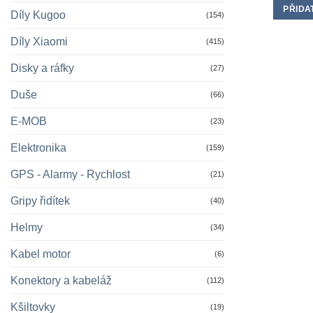
PŘIDA
Díly Kugoo
(154)
Díly Xiaomi
(415)
Disky a ráfky
(27)
Duše
(66)
E-MOB
(23)
Elektronika
(159)
GPS - Alarmy - Rychlost
(21)
Gripy řidítek
(40)
Helmy
(34)
Kabel motor
(6)
Konektory a kabeláž
(112)
Kšiltovky
(19)