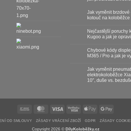
Žádné
komentáře
Jak vyměnit brzdové 
u
textu
kotouč na koloběžce
s
názvem
Žádné
Baterie
komentáře
Nejčastější poruchy 
u
koloběžky
textu
–
Kugoo a jak je opravi
s
kdy
názvem
vyměnit
Žádné
Jak
a
komentáře
Chybové kódy disple
vyměnit
u
jak
brzdové
textu
prodloužit
M365 / Pro a jak je vy
destičky
s
životnost
a
názvem
Žádné
kotouč
Nejčastější
komentáře
Jak vyměnit pneumat
na
poruchy
u
koloběžce
koloběžek
textu
elektrokoloběžce Xia
Kugoo
s
10″, duše vs. bezduš
a
názvem
jak
Chybové
Žádné
je
kódy
komentáře
opravit
displeje
u
Xiaomi
textu
M365
s
/
názvem
Pro
Bank
MasterCard
Visa
Visa
Apple
Google
Jak
a
vyměnit
Transfer
2
Pay
Pay
jak
pneumatiku
je
na
ENÍ OD SMLOUVY
ZÁSADY VRÁCENÍ ZBOŽÍ
GDPR
ZÁSADY COOKIE
vyřešit
elektrokoloběžce
Xiaomi
Copyright 2026 ©
DílyKoloběžky.cz