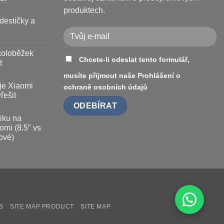
produktech.
destičky a
koloběžek
Chcete-li odeslat tento formulář,
t
musíte přijmout naše
Prohlášení o
je Xiaomi
ochraně osobních údajů
řešit
iku na
omi (8.5″ vs
ové)
S
SITE MAP PRODUCT
SITE MAP