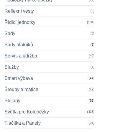
Reflexní vesty
(9)
Řídicí jednotky
(131)
Sady
(3)
Sady blatníků
(1)
Servis a údržba
(40)
Služby
(1)
Smart výbava
(44)
Šrouby a matice
(47)
Stojany
(51)
Světla pro Koloběžky
(115)
Tlačítka a Panely
(21)