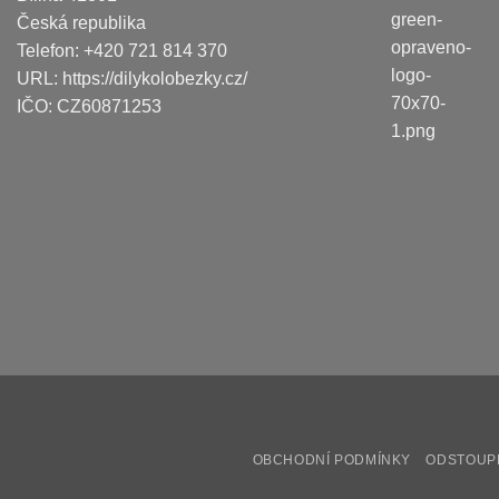
Česká republika
Telefon:
+420 721 814 370
URL:
https://dilykolobezky.cz/
IČO:
CZ60871253
OBCHODNÍ PODMÍNKY
ODSTOUP