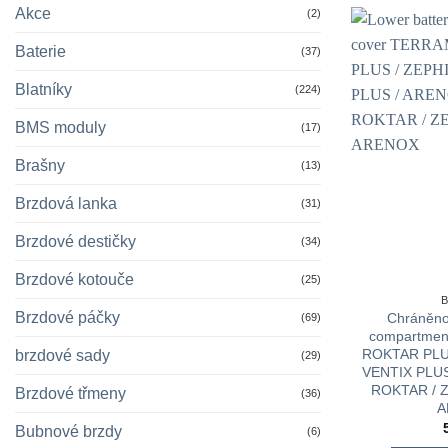
Akce
(2)
Baterie
(37)
Blatníky
(224)
BMS moduly
(17)
Brašny
(13)
Brzdová lanka
(31)
Brzdové destičky
(34)
Brzdové kotouče
(25)
Brzdové páčky
Chráněno
(69)
compartmen
ROKTAR PLUS
brzdové sady
(29)
VENTIX PLUS
ROKTAR / Z
Brzdové třmeny
(36)
A
Bubnové brzdy
(6)