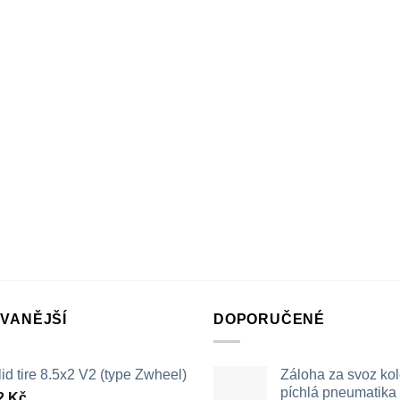
VANĚJŠÍ
DOPORUČENÉ
id tire 8.5x2 V2 (type Zwheel)
Záloha za svoz ko
píchlá pneumatika /
2
Kč