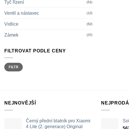
Tyč řízení
(51)
Ventil a nástavec
(12)
Vidlice
(52)
Zámek
(37)
FILTROVAT PODLE CENY
Minimální
Maximální
FILTR
cena
cena
NEJNOVĚJŠÍ
NEJPRODÁ
Černý přední blatník pro Xiaomi
Sol
4 Lite (2. generace) Original
56