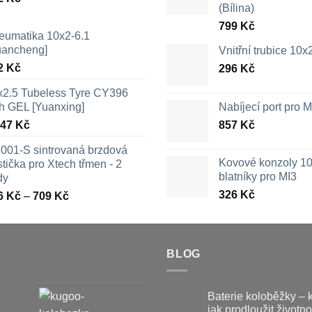
(Bílina)
799
Kč
eumatika 10x2-6.1
uancheng]
Vnitřní trubice 10
2
Kč
296
Kč
x2.5 Tubeless Tyre CY396
th GEL [Yuanxing]
Nabíjecí port pro
447
Kč
857
Kč
001-S sintrovaná brzdová
Kovové konzoly 10
tička pro Xtech třmen - 2
blatníky pro MI3
dy
326
Kč
Rozpětí
6
Kč
–
709
Kč
cen:
326 Kč
až
709 Kč
BLOG
Baterie koloběžky – 
jak prodloužit životno