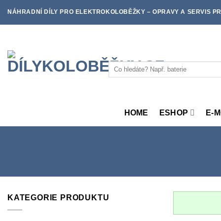
Skip
NÁHRADNÍ DÍLY PRO ELEKTROKOLOBĚŽKY – OPRAVY A SERVIS PR
to
content
Hledat:
HOME
ESHOP
E-
KATEGORIE PRODUKTU