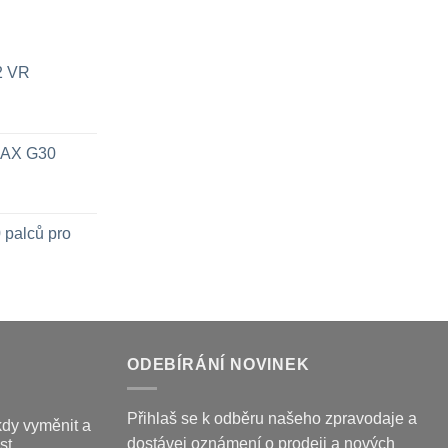
x2 VR
 MAX G30
 palců pro
ODEBÍRÁNÍ NOVINEK
Přihlaš se k odběru našeho zpravodaje a
kdy vyměnit a
dostávej oznámení o prodeji a nových
st