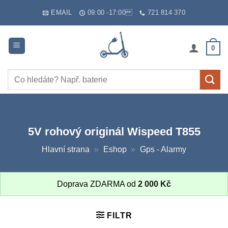
Skip
EMAIL
09:00 -17:00
721 814 370
to
content
0
Hledat:
5V rohový originál Wispeed T855
Hlavní strana
»
Eshop
»
Gps - Alarmy
Doprava ZDARMA od
2 000
Kč
FILTR