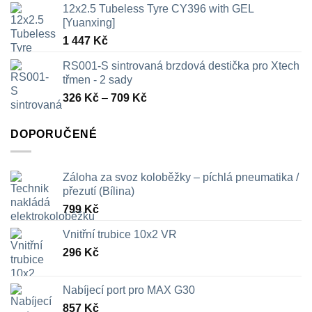
12x2.5 Tubeless Tyre CY396 with GEL
[Yuanxing]
1 447
Kč
RS001-S sintrovaná brzdová destička pro Xtech
třmen - 2 sady
Rozpětí
326
Kč
–
709
Kč
cen:
326 Kč
DOPORUČENÉ
až
709 Kč
Záloha za svoz koloběžky – píchlá pneumatika /
přezutí (Bílina)
799
Kč
Vnitřní trubice 10x2 VR
296
Kč
Nabíjecí port pro MAX G30
857
Kč