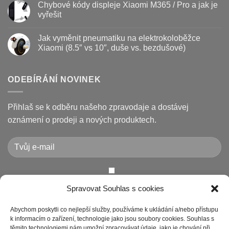
Chybové kódy displeje Xiaomi M365 / Pro a jak je
jak
vyměnit
u
prodloužit
brzdové
textu
vyřešit
životnost
destičky
s
a
názvem
Žádné
kotouč
Nejčastější
komentáře
Jak vyměnit pneumatiku na elektrokoloběžce
na
poruchy
u
koloběžce
koloběžek
textu
Xiaomi (8.5″ vs 10″, duše vs. bezdušové)
Kugoo
s
a
názvem
Žádné
jak
Chybové
komentáře
je
kódy
u
opravit
displeje
textu
ODEBÍRÁNÍ NOVINEK
Xiaomi
s
M365
názvem
/
Jak
Pro
vyměnit
Přihlaš se k odběru našeho zpravodaje a dostávej
a
pneumatiku
jak
na
oznámení o prodeji a nových produktech.
je
elektrokoloběžce
vyřešit
Xiaomi
(8.5″
vs
10″,
duše
vs.
bezdušové)
Chcete-li odeslat tento formulář, musíte přijmout naše
Spravovat Souhlas s cookies
Prohlášení o ochraně osobních údajů
Abychom poskytli co nejlepší služby, používáme k ukládání a/nebo přístupu
k informacím o zařízení, technologie jako jsou soubory cookies. Souhlas s
těmito technologiemi nám umožní zpracovávat údaje, jako je chování při