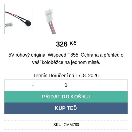
326
Kč
5V rohový originál Wispeed T855. Ochrana a přehled o
vaší koloběžce na jednom místě.
Termín Doručení na 17. 8. 2026
5V rohový originál Wispeed T855 množství
PŘIDAT DO KOŠÍKU
KUP TEĎ
SKU:
CMM760