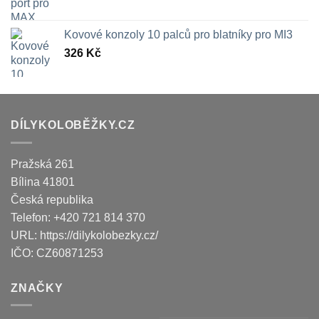
Kovové konzoly 10 palců pro blatníky pro MI3
326
Kč
DÍLYKOLOBĚŽKY.CZ
Pražská 261
Bílina
41801
Česká republika
Telefon:
+420 721 814 370
URL:
https://dilykolobezky.cz/
IČO:
CZ60871253
ZNAČKY