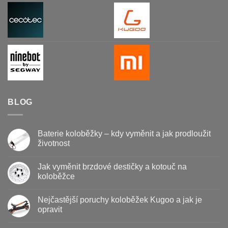
BLOG
Baterie koloběžky – kdy vyměnit a jak prodloužit
životnost
Žádné
komentáře
Jak vyměnit brzdové destičky a kotouč na
u
textu
koloběžce
s
názvem
Žádné
Baterie
komentáře
Nejčastější poruchy koloběžek Kugoo a jak je
koloběžky
u
–
textu
opravit
kdy
s
vyměnit
názvem
Žádné
a
Jak
komentáře