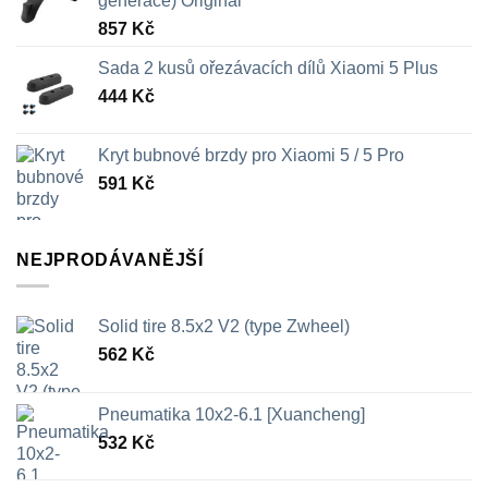
generace) Original
857
Kč
Sada 2 kusů ořezávacích dílů Xiaomi 5 Plus
444
Kč
Kryt bubnové brzdy pro Xiaomi 5 / 5 Pro
591
Kč
NEJPRODÁVANĚJŠÍ
Solid tire 8.5x2 V2 (type Zwheel)
562
Kč
Pneumatika 10x2-6.1 [Xuancheng]
532
Kč