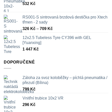
532
Kč
RS001-S sintrovaná brzdová destička pro Xtech
třmen - 2 sady
Rozpětí
326
Kč
–
709
Kč
cen:
12x2.5 Tubeless Tyre CY396 with GEL
326 Kč
[Yuanxing]
až
1 447
Kč
709 Kč
DOPORUČENÉ
Záloha za svoz koloběžky – píchlá pneumatika /
přezutí (Bílina)
799
Kč
Vnitřní trubice 10x2 VR
296
Kč