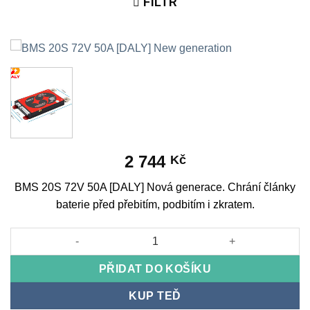
FILTR
2 744
Kč
BMS 20S 72V 50A [DALY] Nová generace. Chrání články
baterie před přebitím, podbitím i zkratem.
BMS 20S 72V 50A [DALY] New generation množství
PŘIDAT DO KOŠÍKU
KUP TEĎ