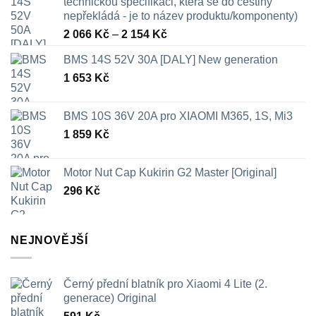
technickou specifikaci, která se do češtiny
nepřekládá - je to název produktu/komponenty)
Rozpětí
2 066
Kč
–
2 154
Kč
cen:
BMS 14S 52V 30A [DALY] New generation
2
1 653
Kč
066 Kč
až
2
BMS 10S 36V 20A pro XIAOMI M365, 1S, Mi3
154 Kč
1 859
Kč
Motor Nut Cap Kukirin G2 Master [Original]
296
Kč
NEJNOVĚJŠÍ
Černý přední blatník pro Xiaomi 4 Lite (2.
generace) Original