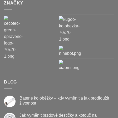
ZNAČKY
BLOG
Baterie koloběžky – kdy vyměnit a jak prodloužit
životnost
Žádné
komentáře
Jak vyměnit brzdové destičky a kotouč na
u