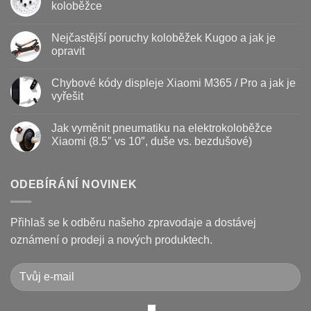
textu
koloběžce
s
názvem
Žádné
Baterie
komentáře
Nejčastější poruchy koloběžek Kugoo a jak je
koloběžky
u
–
textu
opravit
kdy
s
vyměnit
názvem
Žádné
a
Jak
komentáře
Chybové kódy displeje Xiaomi M365 / Pro a jak je
jak
vyměnit
u
prodloužit
brzdové
textu
vyřešit
životnost
destičky
s
a
názvem
Žádné
kotouč
Nejčastější
komentáře
Jak vyměnit pneumatiku na elektrokoloběžce
na
poruchy
u
koloběžce
koloběžek
textu
Xiaomi (8.5″ vs 10″, duše vs. bezdušové)
Kugoo
s
a
názvem
Žádné
jak
Chybové
komentáře
je
kódy
u
opravit
displeje
textu
ODEBÍRÁNÍ NOVINEK
Xiaomi
s
M365
názvem
/
Jak
Pro
vyměnit
Přihlaš se k odběru našeho zpravodaje a dostávej
a
pneumatiku
jak
na
oznámení o prodeji a nových produktech.
je
elektrokoloběžce
vyřešit
Xiaomi
(8.5″
vs
10″,
duše
vs.
bezdušové)