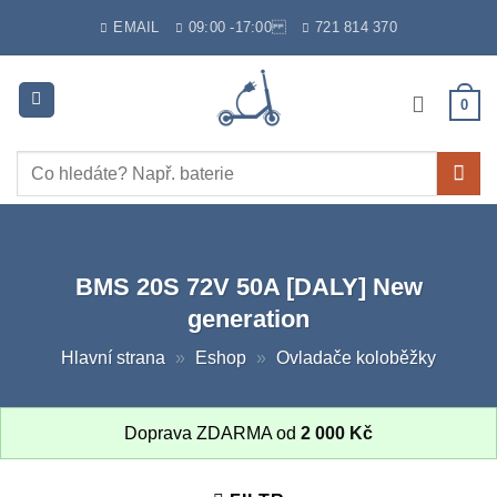
Skip
EMAIL
09:00 -17:00
721 814 370
to
content
0
Hledat:
BMS 20S 72V 50A [DALY] New
generation
Hlavní strana
»
Eshop
»
Ovladače koloběžky
Doprava ZDARMA od
2 000
Kč