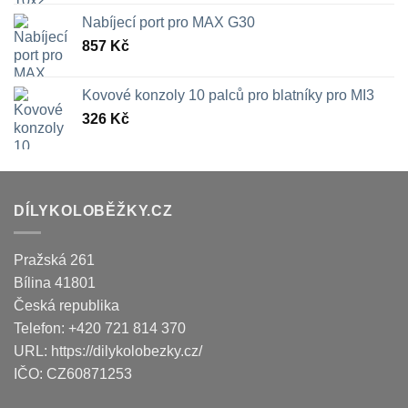
Nabíjecí port pro MAX G30
857
Kč
Kovové konzoly 10 palců pro blatníky pro MI3
326
Kč
DÍLYKOLOBĚŽKY.CZ
Pražská 261
Bílina
41801
Česká republika
Telefon:
+420 721 814 370
URL:
https://dilykolobezky.cz/
IČO:
CZ60871253