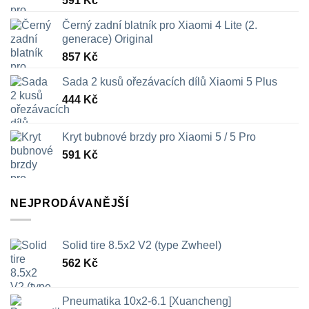
591
Kč
Černý zadní blatník pro Xiaomi 4 Lite (2.
generace) Original
857
Kč
Sada 2 kusů ořezávacích dílů Xiaomi 5 Plus
444
Kč
Kryt bubnové brzdy pro Xiaomi 5 / 5 Pro
591
Kč
NEJPRODÁVANĚJŠÍ
Solid tire 8.5x2 V2 (type Zwheel)
562
Kč
Pneumatika 10x2-6.1 [Xuancheng]