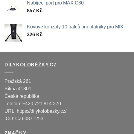
Nabíjecí port pro MAX G30
857
Kč
Kovové konzoly 10 palců pro blatníky pro MI3
326
Kč
DÍLYKOLOBĚŽKY.CZ
Pražská 261
Bílina
41801
Česká republika
Telefon:
+420 721 814 370
URL:
https://dilykolobezky.cz/
IČO:
CZ60871253
ZNAČKY