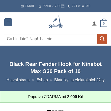
Skip
EMAIL
09:00 -17:00
721 814 370
to
content
0
Hledat:
Black Rear Fender Hook for Ninebot
Max G30 Pack of 10
Hlavní strana
»
Eshop
»
Blatníky na elektrokoloběžky
Doprava ZDARMA od
2 000
Kč