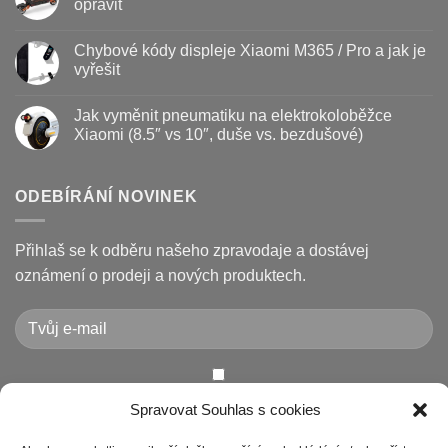
opravit
kdy
s
vyměnit
názvem
Žádné
a
Jak
komentáře
Chybové kódy displeje Xiaomi M365 / Pro a jak je
jak
vyměnit
u
prodloužit
brzdové
textu
vyřešit
životnost
destičky
s
a
názvem
Žádné
kotouč
Nejčastější
komentáře
Jak vyměnit pneumatiku na elektrokoloběžce
na
poruchy
u
koloběžce
koloběžek
textu
Xiaomi (8.5″ vs 10″, duše vs. bezdušové)
Kugoo
s
a
názvem
Žádné
jak
Chybové
komentáře
je
kódy
u
opravit
displeje
textu
ODEBÍRÁNÍ NOVINEK
Xiaomi
s
M365
názvem
/
Jak
Pro
vyměnit
Přihlaš se k odběru našeho zpravodaje a dostávej
a
pneumatiku
jak
na
oznámení o prodeji a nových produktech.
je
elektrokoloběžce
vyřešit
Xiaomi
(8.5″
vs
10″,
duše
vs.
bezdušové)
Chcete-li odeslat tento formulář, musíte přijmout naše
Spravovat Souhlas s cookies
Prohlášení o ochraně osobních údajů