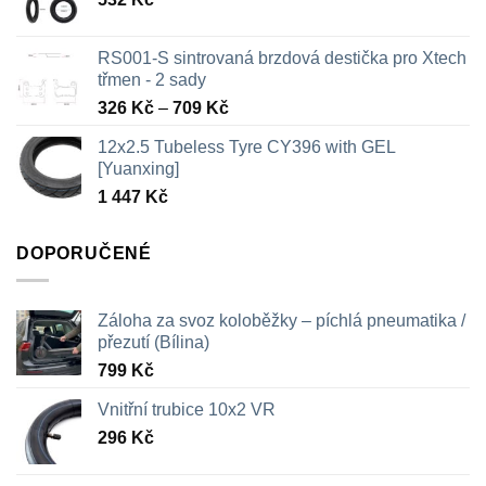
RS001-S sintrovaná brzdová destička pro Xtech
třmen - 2 sady
Rozpětí
326
Kč
–
709
Kč
cen:
12x2.5 Tubeless Tyre CY396 with GEL
326 Kč
[Yuanxing]
až
1 447
Kč
709 Kč
DOPORUČENÉ
Záloha za svoz koloběžky – píchlá pneumatika /
přezutí (Bílina)
799
Kč
Vnitřní trubice 10x2 VR
296
Kč