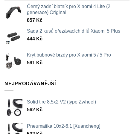
Černý zadní blatník pro Xiaomi 4 Lite (2.
generace) Original
857
Kč
Sada 2 kusů ořezávacích dílů Xiaomi 5 Plus
444
Kč
Kryt bubnové brzdy pro Xiaomi 5 / 5 Pro
591
Kč
NEJPRODÁVANĚJŠÍ
Solid tire 8.5x2 V2 (type Zwheel)
562
Kč
Pneumatika 10x2-6.1 [Xuancheng]
532
Kč