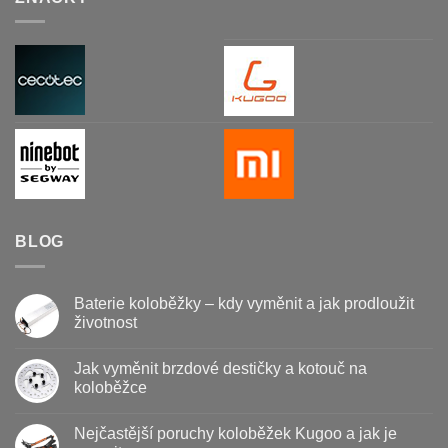
BLOG
Baterie koloběžky – kdy vyměnit a jak prodloužit
životnost
Žádné
komentáře
Jak vyměnit brzdové destičky a kotouč na
u
textu
koloběžce
s
názvem
Žádné
Baterie
komentáře
Nejčastější poruchy koloběžek Kugoo a jak je
koloběžky
u
–
textu