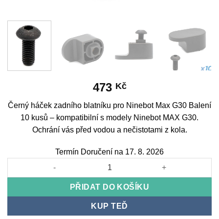
473
Kč
Černý háček zadního blatníku pro Ninebot Max G30 Balení
10 kusů – kompatibilní s modely Ninebot MAX G30.
Ochrání vás před vodou a nečistotami z kola.
Termín Doručení na 17. 8. 2026
Black Rear Fender Hook for Ninebot Max G30 Pack of 10 množs
PŘIDAT DO KOŠÍKU
KUP TEĎ