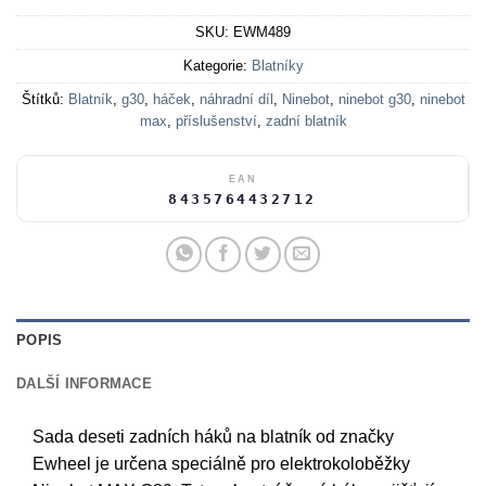
SKU:
EWM489
Kategorie:
Blatníky
Štítků:
Blatník
,
g30
,
háček
,
náhradní díl
,
Ninebot
,
ninebot g30
,
ninebot
max
,
příslušenství
,
zadní blatník
EAN
8435764432712
POPIS
DALŠÍ INFORMACE
Sada deseti zadních háků na blatník od značky
Ewheel je určena speciálně pro elektrokoloběžky