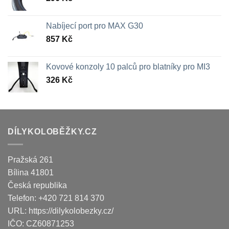
Nabíjecí port pro MAX G30
857
Kč
Kovové konzoly 10 palců pro blatníky pro MI3
326
Kč
DÍLYKOLOBĚŽKY.CZ
Pražská 261
Bílina
41801
Česká republika
Telefon:
+420 721 814 370
URL:
https://dilykolobezky.cz/
IČO:
CZ60871253