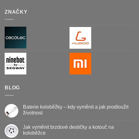
ZNAČKY
BLOG
Baterie koloběžky – kdy vyměnit a jak prodloužit
životnost
Žádné
komentáře
Jak vyměnit brzdové destičky a kotouč na
u
textu
koloběžce
s
názvem