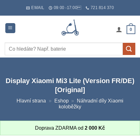
Skip
EMAIL
09:00 -17:00
721 814 370
to
content
0
Hledat:
Display Xiaomi Mi3 Lite (Version FR/DE)
[Original]
Hlavní strana
»
Eshop
»
Náhradní díly Xiaomi
koloběžky
Doprava ZDARMA od
2 000
Kč