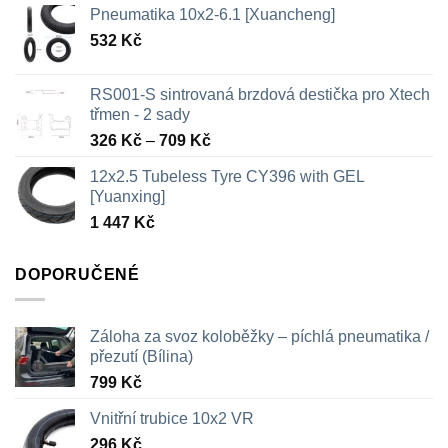
Pneumatika 10x2-6.1 [Xuancheng]
532
Kč
RS001-S sintrovaná brzdová destička pro Xtech
třmen - 2 sady
Rozpětí
326
Kč
–
709
Kč
cen:
12x2.5 Tubeless Tyre CY396 with GEL
326 Kč
[Yuanxing]
až
1 447
Kč
709 Kč
DOPORUČENÉ
Záloha za svoz koloběžky – píchlá pneumatika /
přezutí (Bílina)
799
Kč
Vnitřní trubice 10x2 VR
296
Kč