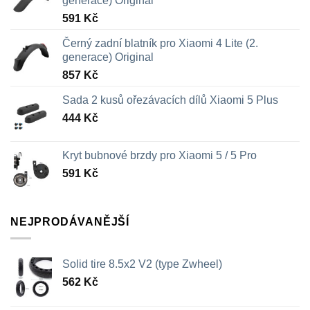
generace) Original
591
Kč
Černý zadní blatník pro Xiaomi 4 Lite (2.
generace) Original
857
Kč
Sada 2 kusů ořezávacích dílů Xiaomi 5 Plus
444
Kč
Kryt bubnové brzdy pro Xiaomi 5 / 5 Pro
591
Kč
NEJPRODÁVANĚJŠÍ
Solid tire 8.5x2 V2 (type Zwheel)
562
Kč