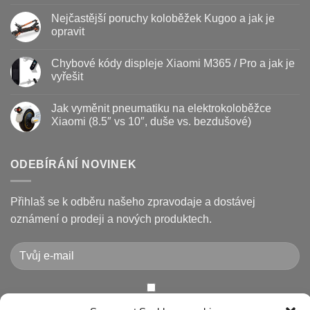
Žádné
Baterie
komentáře
Nejčastější poruchy koloběžek Kugoo a jak je
koloběžky
u
–
textu
opravit
kdy
s
vyměnit
názvem
Žádné
a
Jak
komentáře
Chybové kódy displeje Xiaomi M365 / Pro a jak je
jak
vyměnit
u
prodloužit
brzdové
textu
vyřešit
životnost
destičky
s
a
názvem
Žádné
kotouč
Nejčastější
komentáře
Jak vyměnit pneumatiku na elektrokoloběžce
na
poruchy
u
koloběžce
koloběžek
textu
Xiaomi (8.5″ vs 10″, duše vs. bezdušové)
Kugoo
s
a
názvem
Žádné
jak
Chybové
komentáře
je
kódy
u
opravit
displeje
textu
ODEBÍRÁNÍ NOVINEK
Xiaomi
s
M365
názvem
/
Jak
Pro
vyměnit
Přihlaš se k odběru našeho zpravodaje a dostávej
a
pneumatiku
jak
na
oznámení o prodeji a nových produktech.
je
elektrokoloběžce
vyřešit
Xiaomi
(8.5″
vs
10″,
duše
vs.
bezdušové)