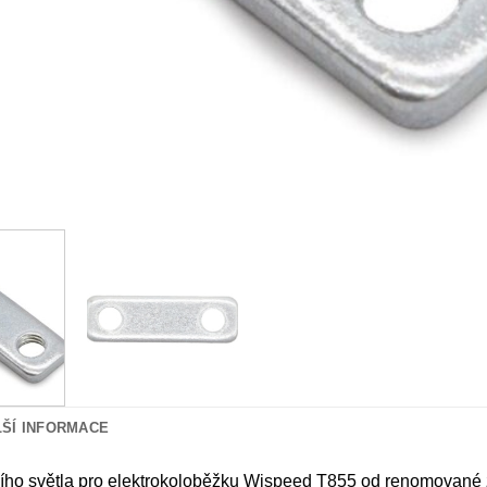
LŠÍ INFORMACE
ího světla pro elektrokoloběžku Wispeed T855 od renomované z