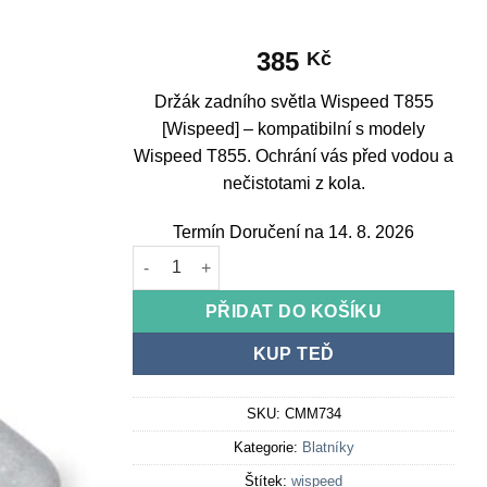
385
Kč
Držák zadního světla Wispeed T855
[Wispeed] – kompatibilní s modely
Wispeed T855. Ochrání vás před vodou a
nečistotami z kola.
Termín Doručení na 14. 8. 2026
Držák zadního světla Wispeed T855 [Wispeed] 
PŘIDAT DO KOŠÍKU
KUP TEĎ
SKU:
CMM734
Kategorie:
Blatníky
Štítek:
wispeed