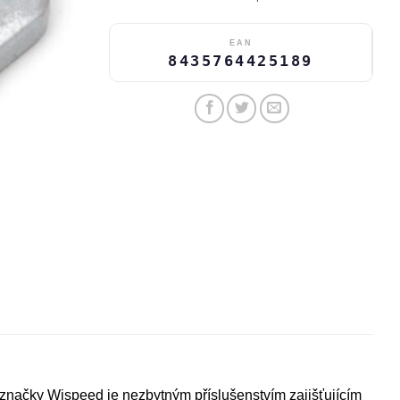
EAN
8435764425189
načky Wispeed je nezbytným příslušenstvím zajišťujícím