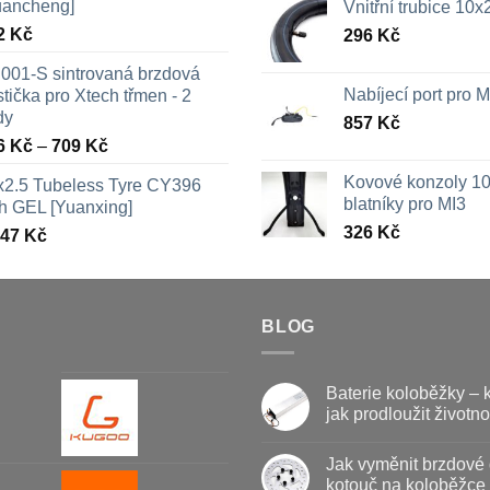
uancheng]
Vnitřní trubice 10
2
Kč
296
Kč
001-S sintrovaná brzdová
Nabíjecí port pro
tička pro Xtech třmen - 2
dy
857
Kč
Rozpětí
6
Kč
–
709
Kč
cen:
Kovové konzoly 10
x2.5 Tubeless Tyre CY396
326 Kč
blatníky pro MI3
th GEL [Yuanxing]
až
326
Kč
447
Kč
709 Kč
BLOG
Baterie koloběžky – 
jak prodloužit životno
Žádné
komentáře
Jak vyměnit brzdové 
u
textu
kotouč na koloběžce