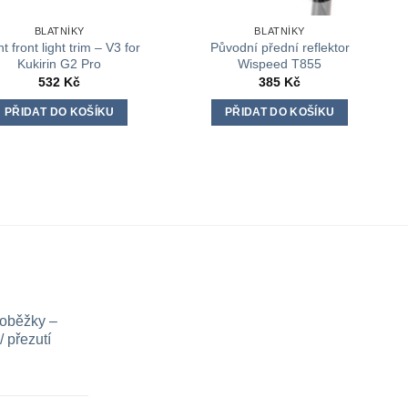
BLATNÍKY
BLATNÍKY
t front light trim – V3 for
Původní přední reflektor
Kukirin G2 Pro
Wispeed T855
532
Kč
385
Kč
PŘIDAT DO KOŠÍKU
PŘIDAT DO KOŠÍKU
loběžky –
 přezutí