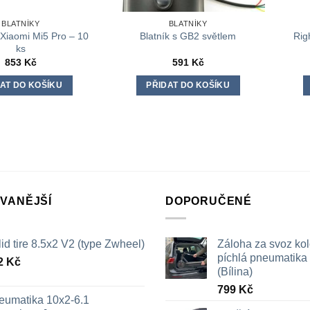
BLATNÍKY
BLATNÍKY
 Xiaomi Mi5 Pro – 10
Righ
Blatník s GB2 světlem
ks
853
Kč
591
Kč
AT DO KOŠÍKU
PŘIDAT DO KOŠÍKU
VANĚJŠÍ
DOPORUČENÉ
id tire 8.5x2 V2 (type Zwheel)
Záloha za svoz ko
píchlá pneumatika /
2
Kč
(Bílina)
799
Kč
eumatika 10x2-6.1