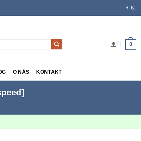
0
OG
O NÁS
KONTAKT
speed]