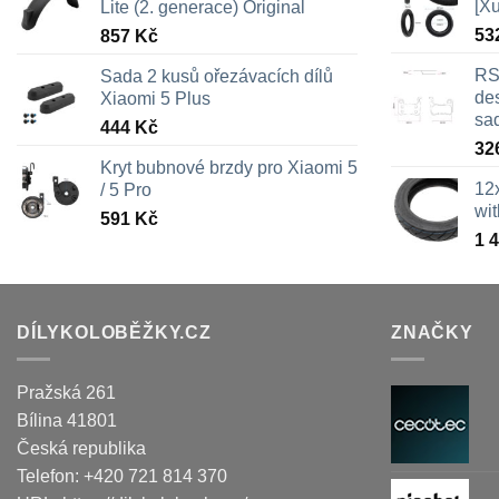
[X
Lite (2. generace) Original
53
857
Kč
RS
Sada 2 kusů ořezávacích dílů
des
Xiaomi 5 Plus
sa
444
Kč
32
Kryt bubnové brzdy pro Xiaomi 5
12
/ 5 Pro
wi
591
Kč
1 
DÍLYKOLOBĚŽKY.CZ
ZNAČKY
Pražská 261
Bílina
41801
Česká republika
Telefon:
+420 721 814 370