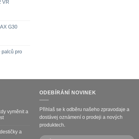
x2 VR
 MAX G30
 palců pro
ODEBÍRÁNÍ NOVINEK
Přihlaš se k odběru našeho zpravodaje a
kdy vyměnit a
dostávej oznámení o prodeji a nových
st
produktech.
destičky a