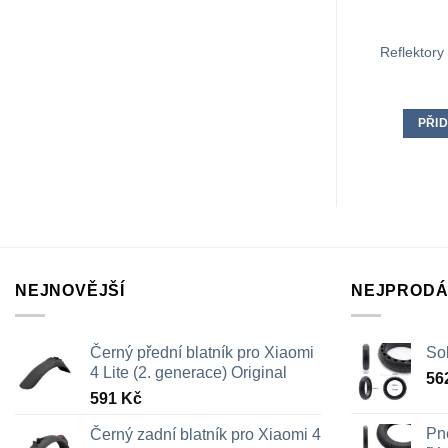
Reflektory
PŘID
NEJNOVĚJŠÍ
NEJPRODÁ
Černý přední blatník pro Xiaomi
Sol
4 Lite (2. generace) Original
56
591
Kč
Pn
Černý zadní blatník pro Xiaomi 4