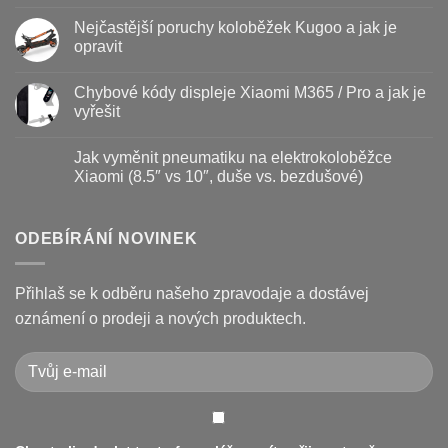
názvem
Žádné
Baterie
komentáře
Nejčastější poruchy koloběžek Kugoo a jak je
koloběžky
u
–
textu
opravit
kdy
s
vyměnit
názvem
Žádné
a
Jak
komentáře
Chybové kódy displeje Xiaomi M365 / Pro a jak je
jak
vyměnit
u
prodloužit
brzdové
textu
vyřešit
životnost
destičky
s
a
názvem
Žádné
kotouč
Nejčastější
komentáře
Jak vyměnit pneumatiku na elektrokoloběžce
na
poruchy
u
koloběžce
koloběžek
textu
Xiaomi (8.5″ vs 10″, duše vs. bezdušové)
Kugoo
s
a
názvem
Žádné
jak
Chybové
komentáře
je
kódy
u
opravit
displeje
textu
ODEBÍRÁNÍ NOVINEK
Xiaomi
s
M365
názvem
/
Jak
Pro
vyměnit
Přihlaš se k odběru našeho zpravodaje a dostávej
a
pneumatiku
jak
na
oznámení o prodeji a nových produktech.
je
elektrokoloběžce
vyřešit
Xiaomi
(8.5″
vs
10″,
duše
vs.
bezdušové)