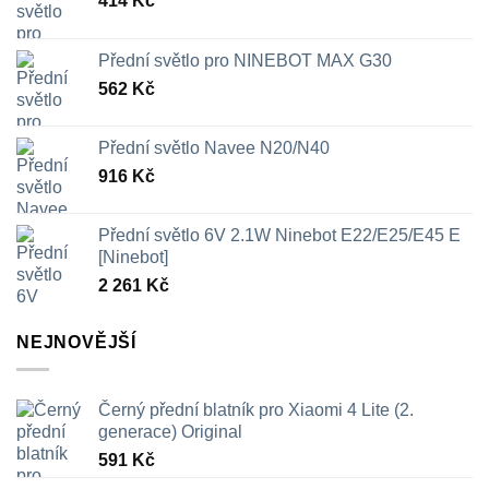
414
Kč
Přední světlo pro NINEBOT MAX G30
562
Kč
Přední světlo Navee N20/N40
916
Kč
Přední světlo 6V 2.1W Ninebot E22/E25/E45 E
[Ninebot]
2 261
Kč
NEJNOVĚJŠÍ
Černý přední blatník pro Xiaomi 4 Lite (2.
generace) Original
591
Kč