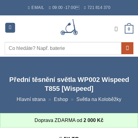
Skip
EMAIL
09:00 -17:00
721 814 370
to
content
0
Hledat:
Přední těsnění světla WP002 Wispeed
T855 [Wispeed]
Hlavní strana
»
Eshop
»
Světla na Koloběžky
Doprava ZDARMA od
2 000
Kč