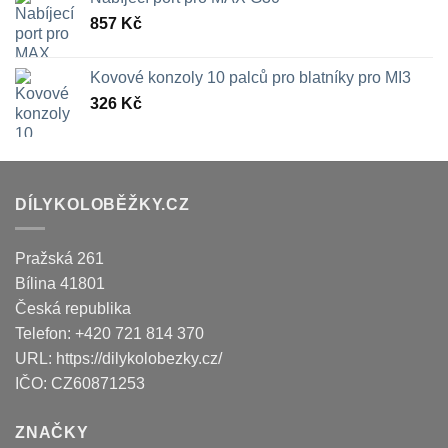
857
Kč
Kovové konzoly 10 palců pro blatníky pro MI3
326
Kč
DÍLYKOLOBĚŽKY.CZ
Pražská 261
Bílina
41801
Česká republika
Telefon:
+420 721 814 370
URL:
https://dilykolobezky.cz/
IČO:
CZ60871253
ZNAČKY