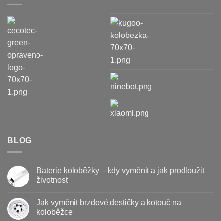
BLOG
Baterie koloběžky – kdy vyměnit a jak prodloužit
životnost
Žádné
komentáře
Jak vyměnit brzdové destičky a kotouč na
u
textu
koloběžce
s