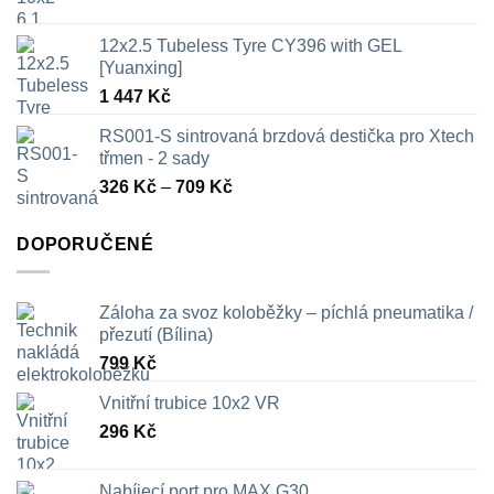
12x2.5 Tubeless Tyre CY396 with GEL
[Yuanxing]
1 447
Kč
RS001-S sintrovaná brzdová destička pro Xtech
třmen - 2 sady
Rozpětí
326
Kč
–
709
Kč
cen:
326 Kč
DOPORUČENÉ
až
709 Kč
Záloha za svoz koloběžky – píchlá pneumatika /
přezutí (Bílina)
799
Kč
Vnitřní trubice 10x2 VR
296
Kč
Nabíjecí port pro MAX G30