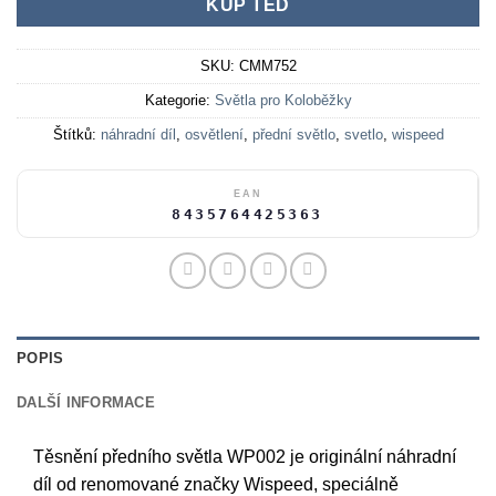
KUP TEĎ
SKU:
CMM752
Kategorie:
Světla pro Koloběžky
Štítků:
náhradní díl
,
osvětlení
,
přední světlo
,
svetlo
,
wispeed
EAN
8435764425363
POPIS
DALŠÍ INFORMACE
Těsnění předního světla WP002 je originální náhradní
díl od renomované značky Wispeed, speciálně