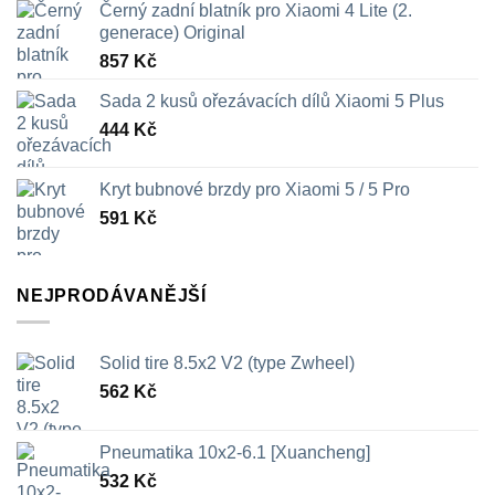
Černý zadní blatník pro Xiaomi 4 Lite (2.
generace) Original
857
Kč
Sada 2 kusů ořezávacích dílů Xiaomi 5 Plus
444
Kč
Kryt bubnové brzdy pro Xiaomi 5 / 5 Pro
591
Kč
NEJPRODÁVANĚJŠÍ
Solid tire 8.5x2 V2 (type Zwheel)
562
Kč
Pneumatika 10x2-6.1 [Xuancheng]
532
Kč