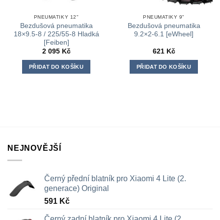
PNEUMATIKY 12"
PNEUMATIKY 9"
Bezdušová pneumatika
Bezdušová pneumatika
18×9.5-8 / 225/55-8 Hladká
9.2×2-6.1 [eWheel]
[Feiben]
2 095
Kč
621
Kč
PŘIDAT DO KOŠÍKU
PŘIDAT DO KOŠÍKU
NEJNOVĚJŠÍ
Černý přední blatník pro Xiaomi 4 Lite (2.
generace) Original
591
Kč
Černý zadní blatník pro Xiaomi 4 Lite (2.