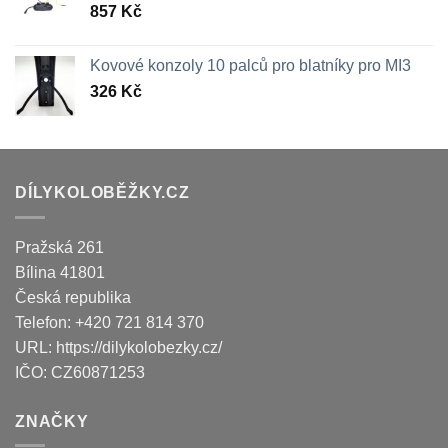
857
Kč
Kovové konzoly 10 palců pro blatníky pro MI3
326
Kč
DÍLYKOLOBĚŽKY.CZ
Pražská 261
Bílina
41801
Česká republika
Telefon:
+420 721 814 370
URL:
https://dilykolobezky.cz/
IČO:
CZ60871253
ZNAČKY