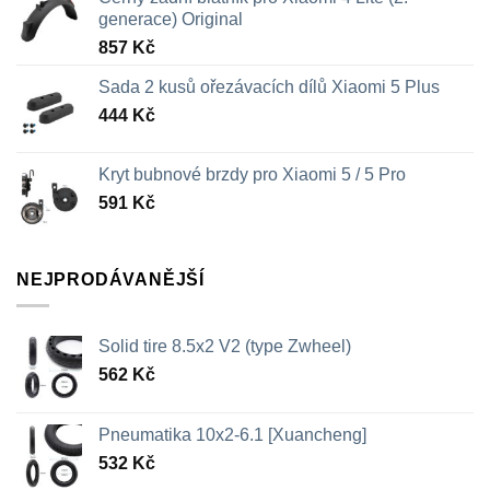
generace) Original
857
Kč
Sada 2 kusů ořezávacích dílů Xiaomi 5 Plus
444
Kč
Kryt bubnové brzdy pro Xiaomi 5 / 5 Pro
591
Kč
NEJPRODÁVANĚJŠÍ
Solid tire 8.5x2 V2 (type Zwheel)
562
Kč
Pneumatika 10x2-6.1 [Xuancheng]
532
Kč