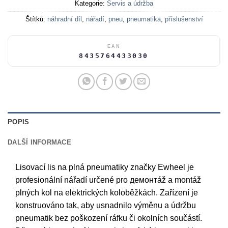
Kategorie:
Servis a údržba
Štítků:
náhradní díl
,
nářadí
,
pneu
,
pneumatika
,
příslušenství
EAN
8435764433030
POPIS
DALŠÍ INFORMACE
Lisovací lis na plná pneumatiky značky Ewheel je
profesionální nářadí určené pro демонтáž a montáž
plných kol na elektrických koloběžkách. Zařízení je
konstruováno tak, aby usnadnilo výměnu a údržbu
pneumatik bez poškození ráfku či okolních součástí.