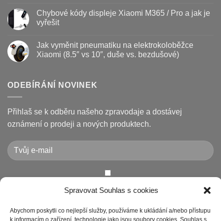
Žádné
a
Jak
komentáře
Chybové kódy displeje Xiaomi M365 / Pro a jak je
jak
vyměnit
u
prodloužit
brzdové
textu
vyřešit
životnost
destičky
s
a
názvem
Žádné
kotouč
Nejčastější
komentáře
Jak vyměnit pneumatiku na elektrokoloběžce
na
poruchy
u
koloběžce
koloběžek
textu
Xiaomi (8.5″ vs 10″, duše vs. bezdušové)
Kugoo
s
a
názvem
Žádné
jak
Chybové
komentáře
je
kódy
u
opravit
displeje
textu
ODEBÍRÁNÍ NOVINEK
Xiaomi
s
M365
názvem
/
Jak
Pro
vyměnit
Přihlaš se k odběru našeho zpravodaje a dostávej
a
pneumatiku
jak
na
oznámení o prodeji a nových produktech.
je
elektrokoloběžce
vyřešit
Xiaomi
(8.5″
vs
10″,
duše
vs.
bezdušové)
Chcete-li odeslat tento formulář, musíte přijmout naše
Spravovat Souhlas s cookies
Prohlášení o ochraně osobních údajů
Abychom poskytli co nejlepší služby, používáme k ukládání a/nebo přístupu
k informacím o zařízení, technologie jako jsou soubory cookies. Souhlas s