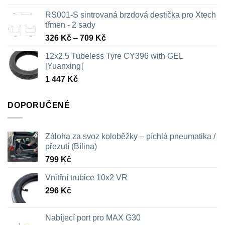
RS001-S sintrovaná brzdová destička pro Xtech
třmen - 2 sady
Rozpětí
326
Kč
–
709
Kč
cen:
12x2.5 Tubeless Tyre CY396 with GEL
326 Kč
[Yuanxing]
až
1 447
Kč
709 Kč
DOPORUČENÉ
Záloha za svoz koloběžky – píchlá pneumatika /
přezutí (Bílina)
799
Kč
Vnitřní trubice 10x2 VR
296
Kč
Nabíjecí port pro MAX G30