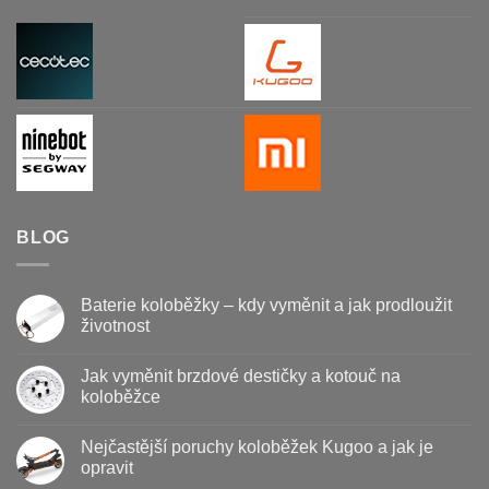
BLOG
Baterie koloběžky – kdy vyměnit a jak prodloužit
životnost
Žádné
komentáře
Jak vyměnit brzdové destičky a kotouč na
u
textu
koloběžce
s
názvem
Žádné
Baterie
komentáře
Nejčastější poruchy koloběžek Kugoo a jak je
koloběžky
u
–
textu
opravit
kdy
s
vyměnit
názvem