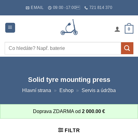
Skip
EMAIL
09:00 -17:00
721 814 370
to
content
0
Hledat:
Solid tyre mounting press
Hlavní strana
»
Eshop
»
Servis a údržba
Doprava ZDARMA od
2 000.00
€
FILTR