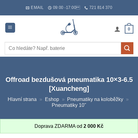
Skip
EMAIL
09:00 -17:00
721 814 370
to
content
0
Hledat:
Offroad bezdušová pneumatika 10×3-6.5
[Xuancheng]
Hlavní strana
»
Eshop
»
Pneumatiky na koloběžky
»
Pneumatiky 10"
Doprava ZDARMA od
2 000
Kč