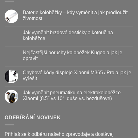
Baterie koloběžky – kdy vyměnit a jak prodloužit
životnost
Žádné
komentáře
Jak vyměnit brzdové destičky a kotouč na
u
textu
koloběžce
s
názvem
Žádné
Baterie
komentáře
Nejčastější poruchy koloběžek Kugoo a jak je
koloběžky
u
–
textu
opravit
kdy
s
vyměnit
názvem
Žádné
a
Jak
komentáře
Chybové kódy displeje Xiaomi M365 / Pro a jak je
jak
vyměnit
u
prodloužit
brzdové
textu
vyřešit
životnost
destičky
s
a
názvem
Žádné
kotouč
Nejčastější
komentáře
Jak vyměnit pneumatiku na elektrokoloběžce
na
poruchy
u
koloběžce
koloběžek
textu
Xiaomi (8.5″ vs 10″, duše vs. bezdušové)
Kugoo
s
a
názvem
Žádné
jak
Chybové
komentáře
je
kódy
u
opravit
displeje
textu
ODEBÍRÁNÍ NOVINEK
Xiaomi
s
M365
názvem
/
Jak
Pro
vyměnit
Přihlaš se k odběru našeho zpravodaje a dostávej
a
pneumatiku