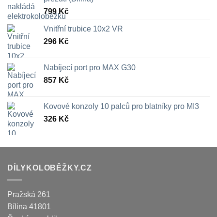
799
Kč
Vnitřní trubice 10x2 VR
296
Kč
Nabíjecí port pro MAX G30
857
Kč
Kovové konzoly 10 palců pro blatníky pro MI3
326
Kč
DÍLYKOLOBĚŽKY.CZ
Pražská 261
Bílina
41801