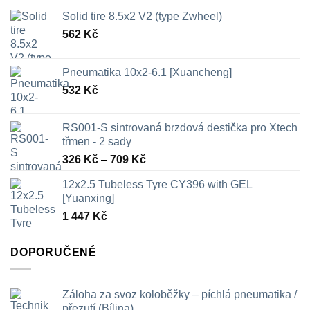
Solid tire 8.5x2 V2 (type Zwheel)
562
Kč
Pneumatika 10x2-6.1 [Xuancheng]
532
Kč
RS001-S sintrovaná brzdová destička pro Xtech
třmen - 2 sady
Rozpětí
326
Kč
–
709
Kč
cen:
12x2.5 Tubeless Tyre CY396 with GEL
326 Kč
[Yuanxing]
až
1 447
Kč
709 Kč
DOPORUČENÉ
Záloha za svoz koloběžky – píchlá pneumatika /
přezutí (Bílina)