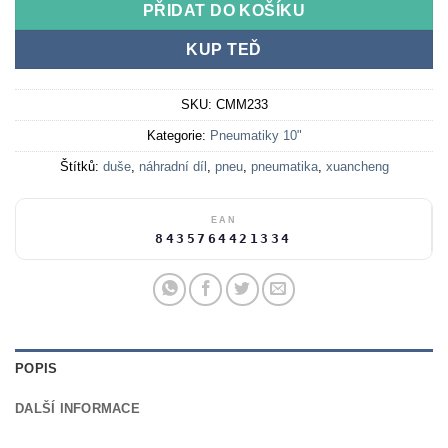
PŘIDAT DO KOŠÍKU
KUP TEĎ
SKU:
CMM233
Kategorie:
Pneumatiky 10"
Štítků:
duše
,
náhradní díl
,
pneu
,
pneumatika
,
xuancheng
EAN
8435764421334
POPIS
DALŠÍ INFORMACE