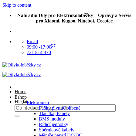
Skip to content
Náhradní Díly pro Elektrokoloběžky – Opravy a Servis
pro Xiaomi, Kugoo, Ninebot, Cecotec
Email
09:00 -17:00
721 814 370
Home
Eshop
Hledat:
Elektronika
Páčky plynu
Tlačítka, Panely
BMS moduly
Řídicí jednotky
Sběrnicové kabely
Měniče napětí DC/DC