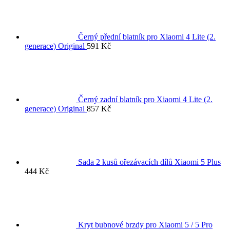
Černý přední blatník pro Xiaomi 4 Lite (2.
generace) Original
591
Kč
Černý zadní blatník pro Xiaomi 4 Lite (2.
generace) Original
857
Kč
Sada 2 kusů ořezávacích dílů Xiaomi 5 Plus
444
Kč
Kryt bubnové brzdy pro Xiaomi 5 / 5 Pro