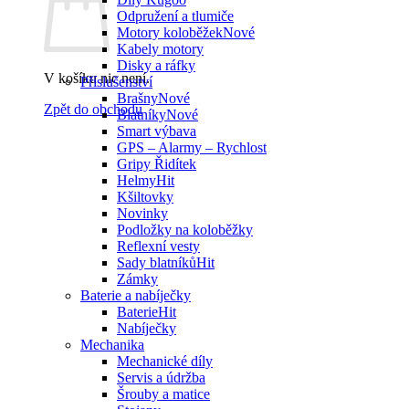
Odpružení a tlumiče
Motory koloběžek
Kabely motory
Disky a ráfky
V košíku nic není.
Příslušenství
Brašny
Zpět do obchodu
Blatníky
Smart výbava
GPS – Alarmy – Rychlost
Gripy Řidítek
Helmy
Kšiltovky
Novinky
Podložky na koloběžky
Reflexní vesty
Sady blatníků
Zámky
Baterie a nabíječky
Baterie
Nabíječky
Mechanika
Mechanické díly
Servis a údržba
Šrouby a matice