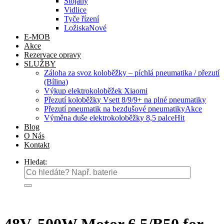
Stojany
Vidlice
Tyče řízení
Ložiska
E-MOB
Akce
Rezervace opravy
SLUŽBY
Záloha za svoz koloběžky – píchlá pneumatika / přezutí
(Bílina)
Výkup elektrokoloběžek Xiaomi
Přezutí koloběžky Vsett 8/9/9+ na plné pneumatiky
Přezutí pneumatik na bezdušové pneumatiky
Výměna duše elektrokoloběžky 8,5 palce
Blog
O Nás
Kontakt
Hledat: