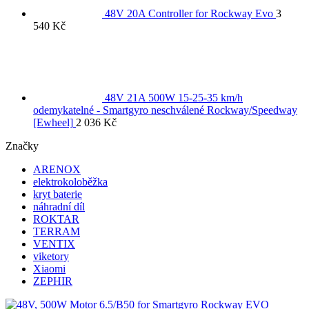
48V 20A Controller for Rockway Evo
3
540
Kč
48V 21A 500W 15-25-35 km/h
odemykatelné - Smartgyro neschválené Rockway/Speedway
[Ewheel]
2 036
Kč
Značky
ARENOX
elektrokoloběžka
kryt baterie
náhradní díl
ROKTAR
TERRAM
VENTIX
viketory
Xiaomi
ZEPHIR