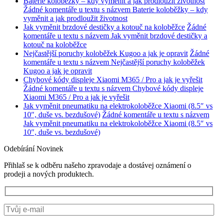
Baterie koloběžky – kdy vyměnit a jak prodloužit životnost
Žádné komentáře
u textu s názvem Baterie koloběžky – kdy
vyměnit a jak prodloužit životnost
Jak vyměnit brzdové destičky a kotouč na koloběžce
Žádné
komentáře
u textu s názvem Jak vyměnit brzdové destičky a
kotouč na koloběžce
Nejčastější poruchy koloběžek Kugoo a jak je opravit
Žádné
komentáře
u textu s názvem Nejčastější poruchy koloběžek
Kugoo a jak je opravit
Chybové kódy displeje Xiaomi M365 / Pro a jak je vyřešit
Žádné komentáře
u textu s názvem Chybové kódy displeje
Xiaomi M365 / Pro a jak je vyřešit
Jak vyměnit pneumatiku na elektrokoloběžce Xiaomi (8.5″ vs
10″, duše vs. bezdušové)
Žádné komentáře
u textu s názvem
Jak vyměnit pneumatiku na elektrokoloběžce Xiaomi (8.5″ vs
10″, duše vs. bezdušové)
Odebírání Novinek
Přihlaš se k odběru našeho zpravodaje a dostávej oznámení o
prodeji a nových produktech.