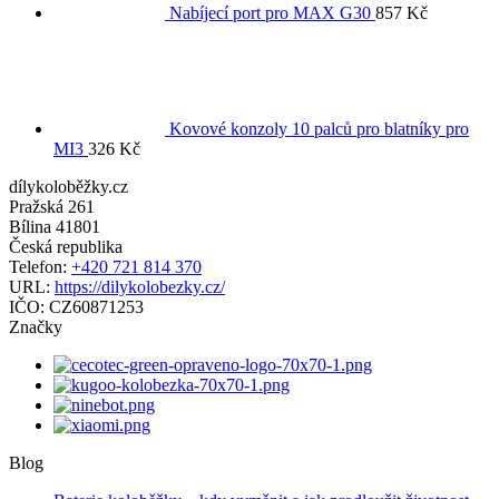
Nabíjecí port pro MAX G30
857
Kč
Kovové konzoly 10 palců pro blatníky pro
MI3
326
Kč
dílykoloběžky.cz
Pražská 261
Bílina
41801
Česká republika
Telefon:
+420 721 814 370
URL:
https://dilykolobezky.cz/
IČO:
CZ60871253
Značky
Blog