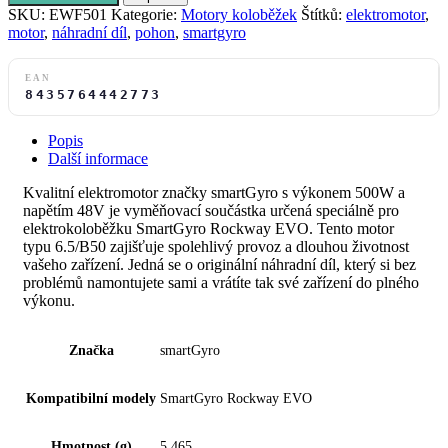
SKU:
EWF501
Kategorie:
Motory koloběžek
Štítků:
elektromotor
,
motor
,
náhradní díl
,
pohon
,
smartgyro
EAN
8435764442773
Popis
Další informace
Kvalitní elektromotor značky smartGyro s výkonem 500W a
napětím 48V je vyměňovací součástka určená speciálně pro
elektrokoloběžku SmartGyro Rockway EVO. Tento motor
typu 6.5/B50 zajišťuje spolehlivý provoz a dlouhou životnost
vašeho zařízení. Jedná se o originální náhradní díl, který si bez
problémů namontujete sami a vrátíte tak své zařízení do plného
výkonu.
Značka
smartGyro
Kompatibilní modely
SmartGyro Rockway EVO
Hmotnost (g)
5.465