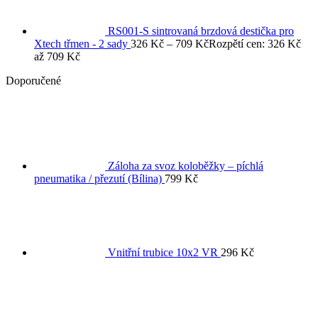
RS001-S sintrovaná brzdová destička pro
Xtech třmen - 2 sady
326
Kč
–
709
Kč
Rozpětí cen: 326 Kč
až 709 Kč
Doporučené
Záloha za svoz koloběžky – píchlá
pneumatika / přezutí (Bílina)
799
Kč
Vnitřní trubice 10x2 VR
296
Kč