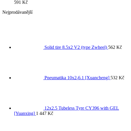
591
Kč
Nejprodávanější
Solid tire 8.5x2 V2 (type Zwheel)
562
Kč
Pneumatika 10x2-6.1 [Xuancheng]
532
Kč
12x2.5 Tubeless Tyre CY396 with GEL
[Yuanxing]
1 447
Kč