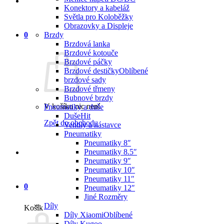
Konektory a kabeláž
Světla pro Koloběžky
Obrazovky a Displeje
0
Brzdy
Brzdová lanka
Brzdové kotouče
Brzdové páčky
Brzdové destičky
brzdové sady
Brzdové třmeny
Bubnové brzdy
V košíku nic není.
Pneumatiky a duše
Duše
Zpět do obchodu
Ventily a nástavce
Pneumatiky
Pneumatiky 8″
Pneumatiky 8.5″
Pneumatiky 9″
Pneumatiky 10″
Pneumatiky 11″
0
Pneumatiky 12″
Jiné Rozměry
Díly
Košík
Díly Xiaomi
Díly Kugoo