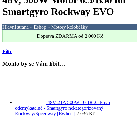
48V, 500W Motor 6.5/B50 for
Smartgyro Rockway EVO
Hlavní strana
»
Eshop
»
Motory koloběžky
Doprava ZDARMA od
2 000
Kč
Filtr
Mohlo by se Vám líbit…
48V 21A 500W 10-18-25 km/h
odemykatelné - Smartgyro nekategorizovaný
Rockway/Speedway [Ewheel]
2 036
Kč