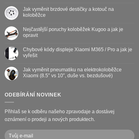
Žádné
komentáře
Jak vyměnit brzdové destičky a kotouč na
u
textu
koloběžce
s
názvem
Žádné
Baterie
komentáře
Nejčastější poruchy koloběžek Kugoo a jak je
koloběžky
u
–
textu
opravit
kdy
s
vyměnit
názvem
Žádné
a
Jak
komentáře
Chybové kódy displeje Xiaomi M365 / Pro a jak je
jak
vyměnit
u
prodloužit
brzdové
textu
vyřešit
životnost
destičky
s
a
názvem
Žádné
kotouč
Nejčastější
komentáře
Jak vyměnit pneumatiku na elektrokoloběžce
na
poruchy
u
koloběžce
koloběžek
textu
Xiaomi (8.5″ vs 10″, duše vs. bezdušové)
Kugoo
s
a
názvem
Žádné
jak
Chybové
komentáře
je
kódy
u
opravit
displeje
textu
ODEBÍRÁNÍ NOVINEK
Xiaomi
s
M365
názvem
/
Jak
Pro
vyměnit
Přihlaš se k odběru našeho zpravodaje a dostávej
a
pneumatiku
jak
na
oznámení o prodeji a nových produktech.
je
elektrokoloběžce
vyřešit
Xiaomi
(8.5″
vs
10″,