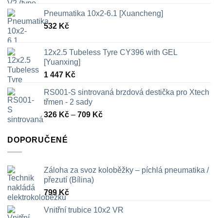
Pneumatika 10x2-6.1 [Xuancheng]
532
Kč
12x2.5 Tubeless Tyre CY396 with GEL
[Yuanxing]
1 447
Kč
RS001-S sintrovaná brzdová destička pro Xtech
třmen - 2 sady
Rozpětí
326
Kč
–
709
Kč
cen:
326 Kč
DOPORUČENÉ
až
709 Kč
Záloha za svoz koloběžky – píchlá pneumatika /
přezutí (Bílina)
799
Kč
Vnitřní trubice 10x2 VR