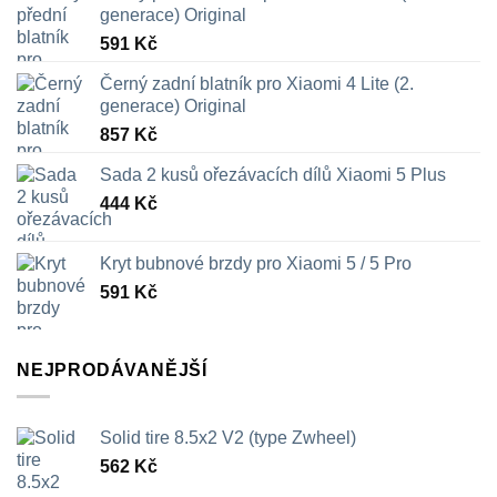
generace) Original
591
Kč
Černý zadní blatník pro Xiaomi 4 Lite (2.
generace) Original
857
Kč
Sada 2 kusů ořezávacích dílů Xiaomi 5 Plus
444
Kč
Kryt bubnové brzdy pro Xiaomi 5 / 5 Pro
591
Kč
NEJPRODÁVANĚJŠÍ
Solid tire 8.5x2 V2 (type Zwheel)
562
Kč