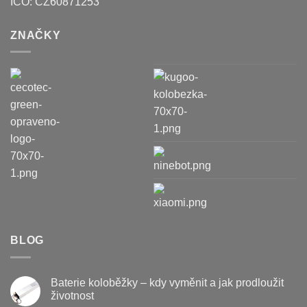
IČO:
CZ60871253
ZNAČKY
BLOG
Baterie koloběžky – kdy vyměnit a jak prodloužit
životnost