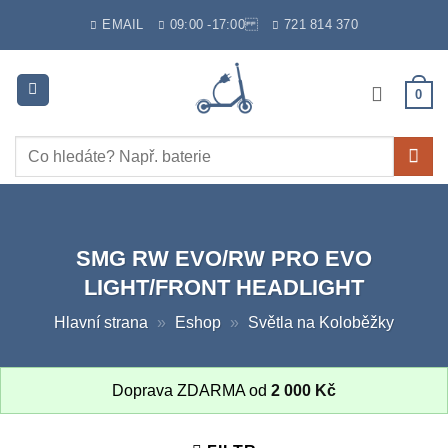
Skip
EMAIL
09:00 -17:00
721 814 370
to
content
0
Hledat:
SMG RW EVO/RW PRO EVO
LIGHT/FRONT HEADLIGHT
Hlavní strana
»
Eshop
»
Světla na Koloběžky
Doprava ZDARMA od
2 000
Kč