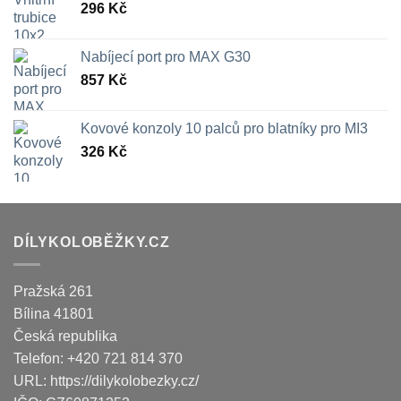
296
Kč
Nabíjecí port pro MAX G30
857
Kč
Kovové konzoly 10 palců pro blatníky pro MI3
326
Kč
DÍLYKOLOBĚŽKY.CZ
Pražská 261
Bílina
41801
Česká republika
Telefon:
+420 721 814 370
URL:
https://dilykolobezky.cz/