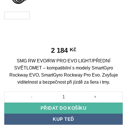
2 184
Kč
SMG RW EVO/RW PRO EVO LIGHT/PŘEDNÍ
SVĚTLOMET – kompatibilní s modely SmartGyro
Rockway EVO, SmartGyro Rockway Pro Evo. Zvyšuje
viditelnost a bezpečnost při jízdě za šera i tmy.
SMG RW EVO/RW PRO EVO LIGHT/FRONT HEADLIGHT množstv
PŘIDAT DO KOŠÍKU
KUP TEĎ