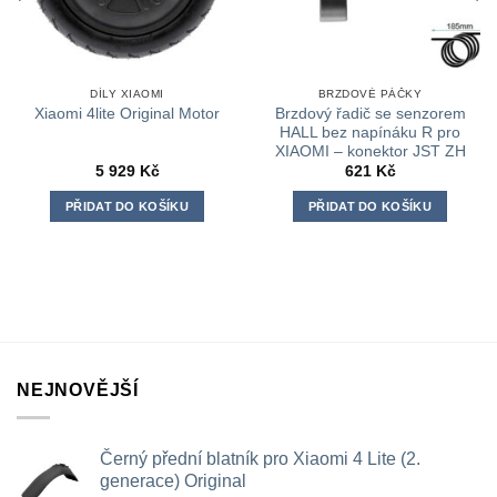
DÍLY XIAOMI
BRZDOVÉ PÁČKY
Brzdový řadič se senzorem
Xiaomi 4lite Original Motor
HALL bez napínáku R pro
XIAOMI – konektor JST ZH
5 929
Kč
621
Kč
PŘIDAT DO KOŠÍKU
PŘIDAT DO KOŠÍKU
NEJNOVĚJŠÍ
Černý přední blatník pro Xiaomi 4 Lite (2.
generace) Original