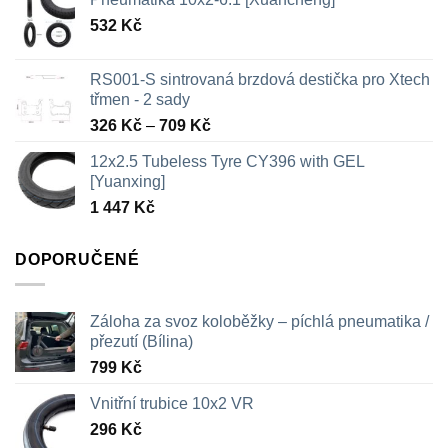
532
Kč
RS001-S sintrovaná brzdová destička pro Xtech
třmen - 2 sady
Rozpětí
326
Kč
–
709
Kč
cen:
12x2.5 Tubeless Tyre CY396 with GEL
326 Kč
[Yuanxing]
až
1 447
Kč
709 Kč
DOPORUČENÉ
Záloha za svoz koloběžky – píchlá pneumatika /
přezutí (Bílina)
799
Kč
Vnitřní trubice 10x2 VR
296
Kč