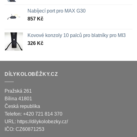
Nabíjecí port pro MAX G30
857
Kč
Kovové konzoly 10 palců pro blatníky pro MI3
326
Kč
DÍLYKOLOBĚŽKY.CZ
Pražská 261
Bílina
41801
Česká republika
Telefon:
+420 721 814 370
URL:
https://dilykolobezky.cz/
IČO:
CZ60871253