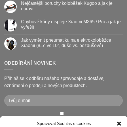
Nejčastější poruchy koloběžek Kugoo a jak je
koloběžky
u
–
textu
opravit
kdy
s
vyměnit
názvem
Žádné
a
Jak
komentáře
Chybové kódy displeje Xiaomi M365 / Pro a jak je
jak
vyměnit
u
prodloužit
brzdové
textu
vyřešit
životnost
destičky
s
a
názvem
Žádné
kotouč
Nejčastější
komentáře
Jak vyměnit pneumatiku na elektrokoloběžce
na
poruchy
u
koloběžce
koloběžek
textu
Xiaomi (8.5″ vs 10″, duše vs. bezdušové)
Kugoo
s
a
názvem
Žádné
jak
Chybové
komentáře
je
kódy
u
opravit
displeje
textu
ODEBÍRÁNÍ NOVINEK
Xiaomi
s
M365
názvem
/
Jak
Pro
vyměnit
Přihlaš se k odběru našeho zpravodaje a dostávej
a
pneumatiku
jak
na
oznámení o prodeji a nových produktech.
je
elektrokoloběžce
vyřešit
Xiaomi
(8.5″
vs
10″,
duše
vs.
bezdušové)
Chcete-li odeslat tento formulář, musíte přijmout naše
Spravovat Souhlas s cookies