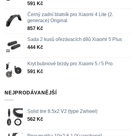
591
Kč
Černý zadní blatník pro Xiaomi 4 Lite (2.
generace) Original
857
Kč
Sada 2 kusů ořezávacích dílů Xiaomi 5 Plus
444
Kč
Kryt bubnové brzdy pro Xiaomi 5 / 5 Pro
591
Kč
NEJPRODÁVANĚJŠÍ
Solid tire 8.5x2 V2 (type Zwheel)
562
Kč
Pneumatika 10x2-6.1 [Xuancheng]