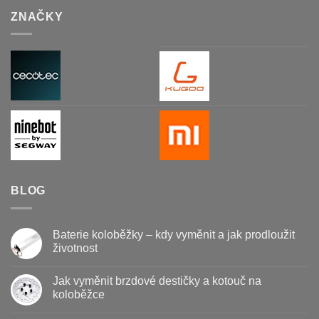
ZNAČKY
BLOG
Baterie koloběžky – kdy vyměnit a jak prodloužit
životnost
Žádné
komentáře
Jak vyměnit brzdové destičky a kotouč na
u
textu
koloběžce
s
názvem
Žádné
Baterie
komentáře