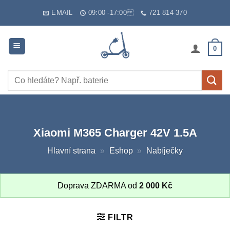
Skip
EMAIL
09:00 -17:00
721 814 370
to
content
0
Hledat:
Xiaomi M365 Charger 42V 1.5A
Hlavní strana
»
Eshop
»
Nabíječky
Doprava ZDARMA od
2 000
Kč
FILTR